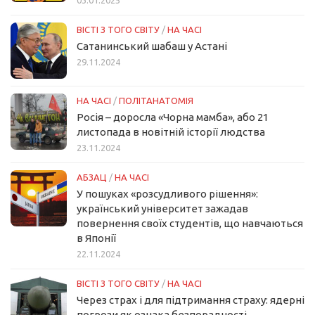
ВІСТІ З ТОГО СВІТУ
/
НА ЧАСІ
Сатанинський шабаш у Астані
29.11.2024
НА ЧАСІ
/
ПОЛІТАНАТОМІЯ
Росія – доросла «Чорна мамба», або 21
листопада в новітній історії людства
23.11.2024
АБЗАЦ
/
НА ЧАСІ
У пошуках «розсудливого рішення»:
український університет зажадав
повернення своїх студентів, що навчаються
в Японії
22.11.2024
ВІСТІ З ТОГО СВІТУ
/
НА ЧАСІ
Через страх і для підтримання страху: ядерні
погрози як ознака безпорадності