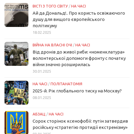
ВІСТІ З ТОГО СВІТУ
/
НА ЧАСІ
Ай да Дональд!.. Про користь освіжаючого
душу для вищого європейського
політикуму
18.02.2025
ВІЙНА НА ВЛАСНІ ОЧІ
/
НА ЧАСІ
Від дронів до живої риби: «номенклатура»
волонтерської допомоги фронту с початку
війни значно розширилась
30.01.2025
НА ЧАСІ
/
ПОЛІТАНАТОМІЯ
2025-й. Рік глобального тиску на Москву?
08.01.2025
АБЗАЦ
/
НА ЧАСІ
Сорок сторінок ксенофобії: путін затвердив
російську «стратегію протидії екстремізму»
03.01.2025