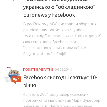
українською “обкладинкою”
Euronews у Facebook
В російському МЗС висловили обурення
розміщенням російською службою
телеканалу Euronews в якості “обкладинки”
своєї сторінки у Facebook фото
“спаплюженого” пам’ятника воїнам
Радянської армії в Софії
ПОЗИТИВ/НЕГАТИВ
04.02.2014
Facebook сьогодні святкує 10-
0
річчя
4 лютого 2004 року американський
програміст та підприємець Марк Цукерберг
запустив сайт Thefacebook – соціальну