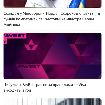
Скандал у Міноборони: Нардеп Скороход ставить під
сумнів компетентність заступника міністра Євгена
Мойсюка
Цибулько: FavBet грає не за правилами — Visa
виходить із гри