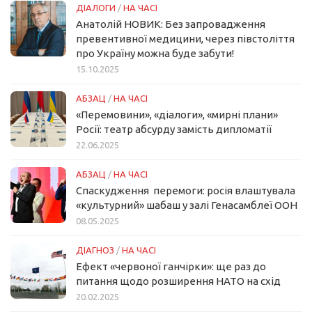
ДІАЛОГИ
/
НА ЧАСІ
Анатолій НОВИК: Без запровадження
превентивної медицини, через півстоліття
про Україну можна буде забути!
15.10.2025
АБЗАЦ
/
НА ЧАСІ
«Перемовини», «діалоги», «мирні плани»
Росії: театр абсурду замість дипломатії
22.06.2025
АБЗАЦ
/
НА ЧАСІ
Спаскудження перемоги: росія влаштувала
«культурний» шабаш у залі Генасамблеї ООН
08.05.2025
ДІАГНОЗ
/
НА ЧАСІ
Ефект «червоної ганчірки»: ще раз до
питання щодо розширення НАТО на схід
20.02.2025