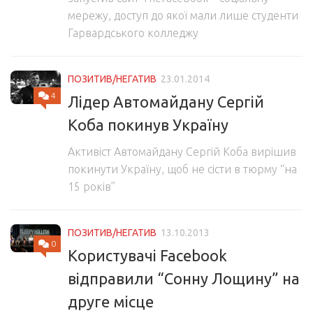
мережу, доступ до якої мали лише студенти
Гарвардського колледжу
ПОЗИТИВ/НЕГАТИВ
23.01.2014
4
Лідер Автомайдану Сергій
Коба покинув Україну
Активіст Автомайдану Сергій Коба вирішив
покинути Україну, щоб не сісти в тюрму “на
15 років”
ПОЗИТИВ/НЕГАТИВ
13.10.2013
0
Користувачі Facebook
відправили “Сонну Лощину” на
друге місце