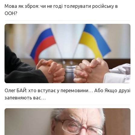
Мова як зброя: чи не годі толерувати російську в
ООН?
Олег БАЙ: хто вступає у перемовини… Або Якщо друзі
запевняють вас…