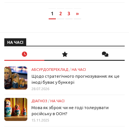
1
2
3
»
НА ЧАСІ
АБСУРДОПЕРЕКЛАД
/
НА ЧАСІ
Щодо стратегічного прогнозування: як це
іноді буває у бункері
28.07.2026
ДІАГНОЗ
/
НА ЧАСІ
Мова як зброя: чи не годі толерувати
російську в ООН?
15.11.2025