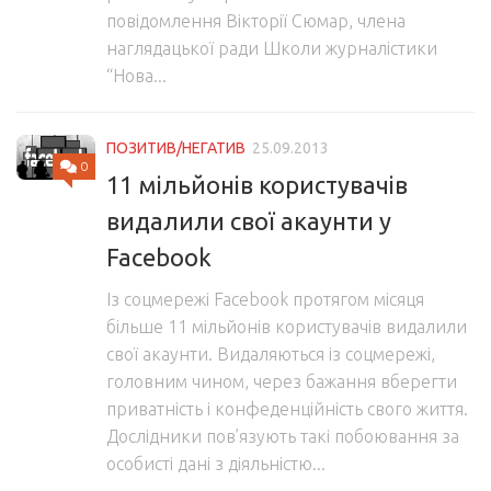
повідомлення Вікторії Сюмар, члена
наглядацької ради Школи журналістики
“Нова...
ПОЗИТИВ/НЕГАТИВ
25.09.2013
0
11 мільйонів користувачів
видалили свої акаунти у
Facebook
Із соцмережі Facebook протягом місяця
більше 11 мільйонів користувачів видалили
свої акаунти. Видаляються із соцмережі,
головним чином, через бажання вберегти
приватність і конфеденційність свого життя.
Дослідники пов’язують такі побоювання за
особисті дані з діяльністю...