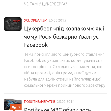
ЧЁ ТАМ У ЦУКЕРБЕРГА?
УСЬОРЕАЛІЗМ
26.05.2015
Цукерберг «під ковпаком»: як і
чому Росія безкарно ґвалтує
Facebook
Тема прискіпливого цензурного ставлення
Facebook до українських користувачів стає
все гострішою. Складається враження, що
війна проти лідерів громадської думки
набула для адміністрації найпопулярнішої
соціальної мережі принципового характеру
ПОЗИТИВ/НЕГАТИВ
25.02.2014
15
Російське МЗС обурилось