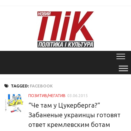
Skip
to
content
TAGGED:
FACEBOOK
ПОЗИТИВ/НЕГАТИВ
03.06.2015
“Че там у Цукерберга?”
Забаненые украинцы готовят
ответ кремлевским ботам