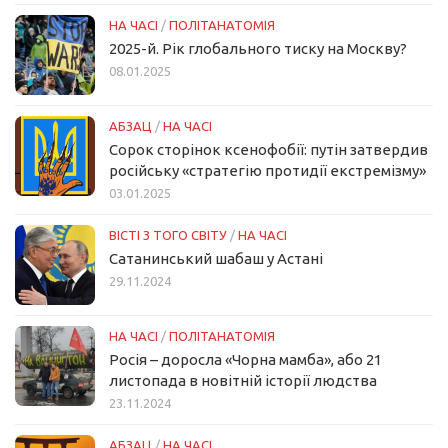
НА ЧАСІ
/
ПОЛІТАНАТОМІЯ
2025-й. Рік глобального тиску на Москву?
08.01.2025
АБЗАЦ
/
НА ЧАСІ
Сорок сторінок ксенофобії: путін затвердив
російську «стратегію протидії екстремізму»
03.01.2025
ВІСТІ З ТОГО СВІТУ
/
НА ЧАСІ
Сатанинський шабаш у Астані
29.11.2024
НА ЧАСІ
/
ПОЛІТАНАТОМІЯ
Росія – доросла «Чорна мамба», або 21
листопада в новітній історії людства
23.11.2024
АБЗАЦ
/
НА ЧАСІ