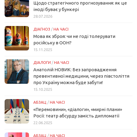
Щодо стратегічного прогнозування: як це
іноді буває у бункері
28.07.2026
ДІАГНОЗ
/
НА ЧАСІ
Мова як зброя: чи не годі толерувати
російську в ООН?
15.11.2025
ДІАЛОГИ
/
НА ЧАСІ
Анатолій НОВИК: Без запровадження
превентивної медицини, через півстоліття
про Україну можна буде забути!
15.10.2025
АБЗАЦ
/
НА ЧАСІ
«Перемовини», «діалоги», «мирні плани»
Росії: театр абсурду замість дипломатії
22.06.2025
АБЗАЦ
/
НА ЧАСІ