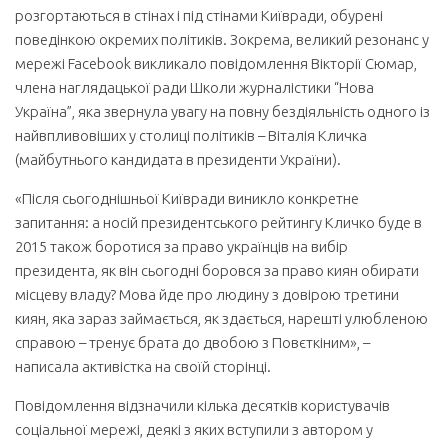
розгортаються в стінах і під стінами Київради, обурені
поведінкою окремих політиків. Зокрема, великий резонанс у
мережі Facebook викликало повідомлення Вікторії Сюмар,
члена наглядацької ради Школи журналістики “Нова
Україна”, яка звернула увагу на повну бездіяльність одного із
найвпливовіших у столиці політиків – Віталія Кличка
(майбутнього кандидата в президенти України).
«Після
сьогоднішньої Київради виникло конкретне
запитання: а носій президентського рейтингу Кличко буде в
2015 також боротися за право українців на вибір
президента, як він сьогодні боровся за право киян обирати
місцеву владу? Мова йде про людину з довірою третини
киян, яка зараз займається, як здається, нарешті улюбленою
справою – тренує брата до двобою з Повєткіним
»
, –
написала активістка на своїй сторінці.
Повідомлення відзначили кілька десятків користувачів
соціальної мережі, деякі з яких вступили з автором у