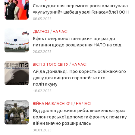
Спаскудження перемоги: росія влаштувала
«культурний» шабаш у залі Генасамблеї ООН
08.05.2025
ДІАГНОЗ
/
НА ЧАСІ
Ефект «червоної ганчірки»: ще раз до
питання щодо розширення НАТО на схід
20.02.2025
ВІСТІ З ТОГО СВІТУ
/
НА ЧАСІ
Ай да Дональд!.. Про користь освіжаючого
душу для вищого європейського
політикуму
18.02.2025
ВІЙНА НА ВЛАСНІ ОЧІ
/
НА ЧАСІ
Від дронів до живої риби: «номенклатура»
волонтерської допомоги фронту с початку
війни значно розширилась
30.01.2025