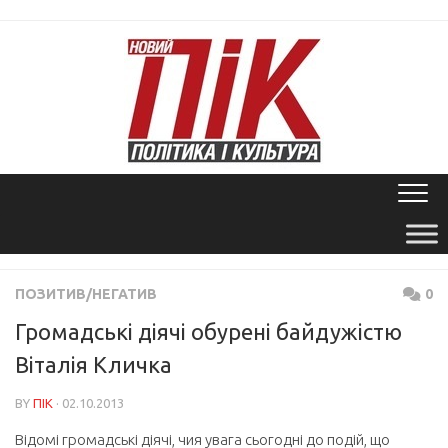
Skip
to
content
ПОЗИТИВ/НЕГАТИВ
0
Громадські діячі обурені байдужістю
Віталія Кличка
BY
ПІК
· 02.10.2013
Відомі громадські діячі, чия увага сьогодні до подій, що