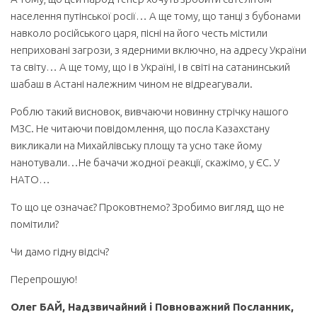
населення путінської росії… А ще тому, що танці з бубонами
навколо російського царя, пісні на його честь містили
неприховані загрози, з ядерними включно, на адресу України
та світу… А ще тому, що і в Україні, і в світі на сатанинський
шабаш в Астані належним чином не відреагували.
Роблю такий висновок, вивчаючи новинну стрічку нашого
МЗС. Не читаючи повідомлення, що посла Казахстану
викликали на Михайлівську площу та усно таке йому
нанотували…Не бачачи жодної реакції, скажімо, у ЄС. У
НАТО…
То що це означає? Проковтнемо? Зробимо вигляд, що не
помітили?
Чи дамо гідну відсіч?
Перепрошую!
Олег БАЙ, Надзвичайний і Повноважний Посланник,