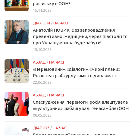
російську в ООН?
15.11.2025
ДІАЛОГИ
/
НА ЧАСІ
Анатолій НОВИК: Без запровадження
превентивної медицини, через півстоліття
про Україну можна буде забути!
15.10.2025
АБЗАЦ
/
НА ЧАСІ
«Перемовини», «діалоги», «мирні плани»
Росії: театр абсурду замість дипломатії
22.06.2025
АБЗАЦ
/
НА ЧАСІ
Спаскудження перемоги: росія влаштувала
«культурний» шабаш у залі Генасамблеї ООН
08.05.2025
ДІАГНОЗ
/
НА ЧАСІ
Ефект «червоної ганчірки»: ще раз до