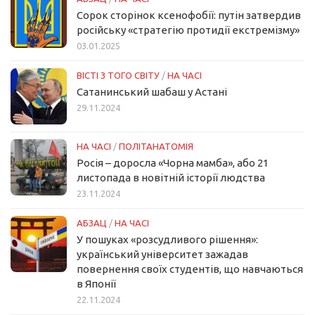
Сорок сторінок ксенофобії: путін затвердив
російську «стратегію протидії екстремізму»
03.01.2025
ВІСТІ З ТОГО СВІТУ
/
НА ЧАСІ
Сатанинський шабаш у Астані
29.11.2024
НА ЧАСІ
/
ПОЛІТАНАТОМІЯ
Росія – доросла «Чорна мамба», або 21
листопада в новітній історії людства
23.11.2024
АБЗАЦ
/
НА ЧАСІ
У пошуках «розсудливого рішення»:
український університет зажадав
повернення своїх студентів, що навчаються
в Японії
22.11.2024