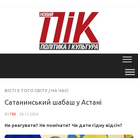
Skip
to
content
ВІСТІ З ТОГО СВІТУ
/
НА ЧАСІ
Сатанинський шабаш у Астані
BY
ПІК
· 29.11.2024
Не реагувати? Не помічати? Чи дати гідну відсіч?