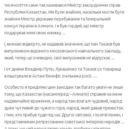
тисячоліття саме так називався Міністр закордонних справ
Республіки Казахстан. Ми були знайомі, наскільки могли бути
знайомі Міністр держави перебування та Генеральний
консул України в Алмати. І я був гордий, що міністр
подарував мені свою книжку…
І, визнаю відверто, не надавав значення, що пан Токаєв був
випускником відомого московського навчального закладу,
який, тепер це очевидно, свої випускників не відпускає…
І от днями Владімір Путін, Лукашенко та Токаєв со товарищі
влаштували в Астані бенефіс очільника росії….
Особисто я приділяю цим заходам так багато уваги не лише
тому, що Казахстан (насамперед – Алмати) справив на мене
надзвичайне враження, а народ там взагалі чудовий, народ
дуже чутливий до чужого горя, народ, який давав прихисток
і тим, хто прибув туди під час Другої світової, і політв’язням, і
представникам репресованих совєтської імперією народів…
А тому, що цей народ тепер хочуть зробити сателітом