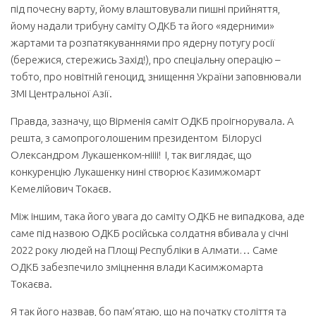
під почесну варту, йому влаштовували пишні прийняття,
йому надали трибуну саміту ОДКБ та його «ядерними»
жартами та розпатякуваннями про ядерну потугу росії
(бережися, стережись Захід!), про спеціальну операцію –
тобто, про новітній геноцид, знищення України заповнювали
ЗМІ Центральної Азії.
Правда, зазначу, що Вірменія саміт ОДКБ проігнорувала. А
решта, з самопроголошеним президентом Білорусі
Олександром Лукашенком-ніііі! І, так виглядає, що
конкуренцію Лукашенку нині створює Казимжомарт
Кемелійович Токаєв.
Між іншим, така його увага до саміту ОДКБ не випадкова, аде
саме під назвою ОДКБ російська солдатня вбивала у січні
2022 року людей на Площі Республіки в Алмати… Саме
ОДКБ забезпечило зміцнення влади Касимжомарта
Токаєва.
Я так його назвав, бо пам’ятаю, що на початку століття та