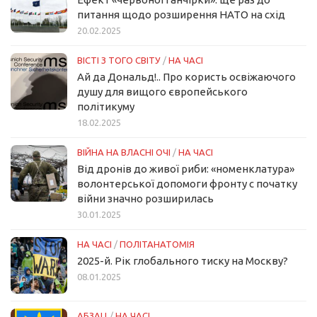
питання щодо розширення НАТО на схід
20.02.2025
ВІСТІ З ТОГО СВІТУ
/
НА ЧАСІ
Ай да Дональд!.. Про користь освіжаючого
душу для вищого європейського
політикуму
18.02.2025
ВІЙНА НА ВЛАСНІ ОЧІ
/
НА ЧАСІ
Від дронів до живої риби: «номенклатура»
волонтерської допомоги фронту с початку
війни значно розширилась
30.01.2025
НА ЧАСІ
/
ПОЛІТАНАТОМІЯ
2025-й. Рік глобального тиску на Москву?
08.01.2025
АБЗАЦ
/
НА ЧАСІ