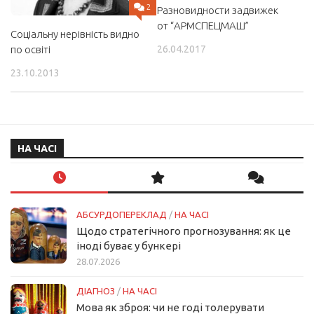
2
Разновидности задвижек
от “АРМСПЕЦМАШ”
Соціальну нерівність видно
26.04.2017
по освіті
23.10.2013
НА ЧАСІ
АБСУРДОПЕРЕКЛАД
/
НА ЧАСІ
Щодо стратегічного прогнозування: як це
іноді буває у бункері
28.07.2026
ДІАГНОЗ
/
НА ЧАСІ
Мова як зброя: чи не годі толерувати