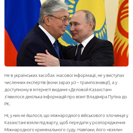
Не в українських засобах масової інформації, не у виступах
численних експертів (вони зараз усі – трампознавці!), а у
доступному в інтернеті виданні «Деловой Казахстан»
з’явилося декілька інформацій про візит Владіміра Путіна до
РК.
Ні, у них не йшлося, що міжнародного військового злочинця у
Казахстані взяли під варту, щоб передати у розпорядження
Міжнародного кримінального суду. Навпаки, його «взяли»