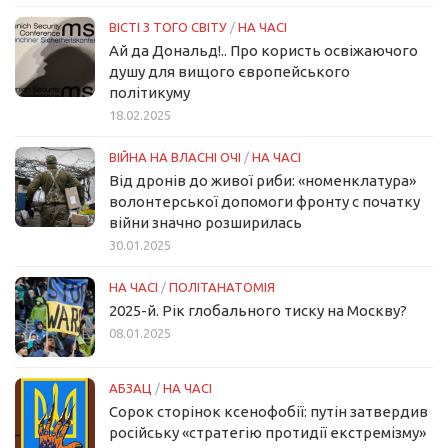
ВІСТІ З ТОГО СВІТУ
/
НА ЧАСІ
Ай да Дональд!.. Про користь освіжаючого
душу для вищого європейського
політикуму
18.02.2025
ВІЙНА НА ВЛАСНІ ОЧІ
/
НА ЧАСІ
Від дронів до живої риби: «номенклатура»
волонтерської допомоги фронту с початку
війни значно розширилась
30.01.2025
НА ЧАСІ
/
ПОЛІТАНАТОМІЯ
2025-й. Рік глобального тиску на Москву?
08.01.2025
АБЗАЦ
/
НА ЧАСІ
Сорок сторінок ксенофобії: путін затвердив
російську «стратегію протидії екстремізму»