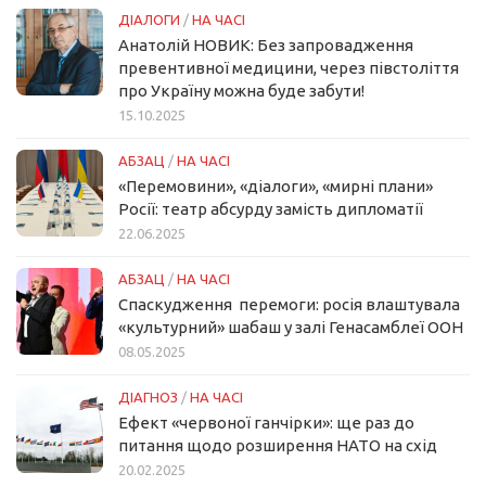
ДІАЛОГИ
/
НА ЧАСІ
Анатолій НОВИК: Без запровадження
превентивної медицини, через півстоліття
про Україну можна буде забути!
15.10.2025
АБЗАЦ
/
НА ЧАСІ
«Перемовини», «діалоги», «мирні плани»
Росії: театр абсурду замість дипломатії
22.06.2025
АБЗАЦ
/
НА ЧАСІ
Спаскудження перемоги: росія влаштувала
«культурний» шабаш у залі Генасамблеї ООН
08.05.2025
ДІАГНОЗ
/
НА ЧАСІ
Ефект «червоної ганчірки»: ще раз до
питання щодо розширення НАТО на схід
20.02.2025