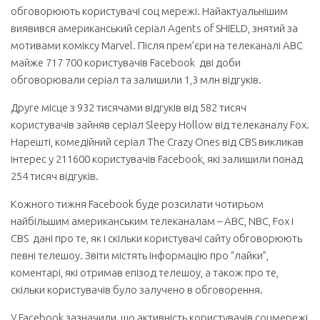
обговорюють користувачі соц мережі. Найактуальнішим
виявився американський серіал Agents of SHIELD, знятий за
мотивами коміксу Marvel. Після прем’єри на телеканалі ABC
майже 717 700 користувачів Facebook дві доби
обговорювали серіал та залишили 1,3 млн відгуків.
Друге місце з 932 тисячами відгуків від 582 тисяч
користувачів зайняв серіал Sleepy Hollow від телеканалу Fox.
Нарешті, комедійний серіал The Crazy Ones від CBS викликав
інтерес у 211600 користувачів Facebook, які залишили понад
254 тисяч відгуків.
Кожного тижня Facebook буде розсилати чотирьом
найбільшим американським телеканалам – ABC, NBC, Fox і
CBS дані про те, як і скільки користувачі сайту обговорюють
певні телешоу. Звіти містять інформацію про “лайки”,
коментарі, які отримав епізод телешоу, а також про те,
скільки користувачів було залучено в обговорення.
У Facebook зазначили, що активність користувачів соцмережі