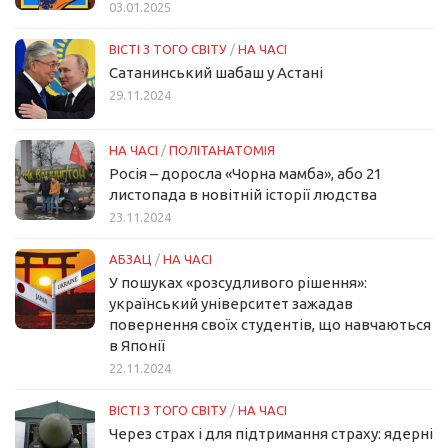
03.01.2025
ВІСТІ З ТОГО СВІТУ
/
НА ЧАСІ
Сатанинський шабаш у Астані
29.11.2024
НА ЧАСІ
/
ПОЛІТАНАТОМІЯ
Росія – доросла «Чорна мамба», або 21
листопада в новітній історії людства
23.11.2024
АБЗАЦ
/
НА ЧАСІ
У пошуках «розсудливого рішення»:
український університет зажадав
повернення своїх студентів, що навчаються
в Японії
22.11.2024
ВІСТІ З ТОГО СВІТУ
/
НА ЧАСІ
Через страх і для підтримання страху: ядерні