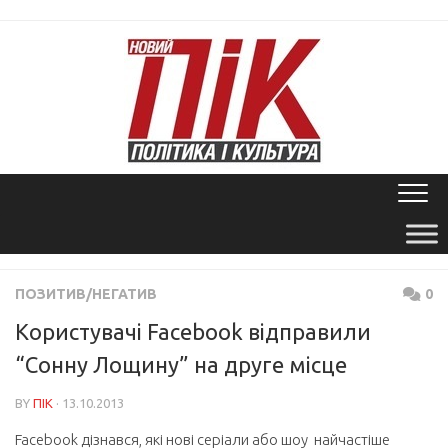
Skip
to
content
ПОЗИТИВ/НЕГАТИВ
0
Користувачі Facebook відправили
“Сонну Лощину” на друге місце
BY
ПІК
· 13.10.2013
Facebook дізнався, які нові серіали або шоу найчастіше