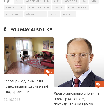
Tags:
ABC
Agents of SHIELD
CBS
Facebook
Fox
NBC
Sleepy Hollow
The Crazy Ones
Twitter
комікс Marvel
користувачі
обговорення
серіал
телешоу
YOU MAY ALSO LIKE...
0
Квартири: однокімнатні
0
подешевшали, двокімнатні
– подорожчали
Яценюк висловив співчуття
прем’єр-міністрам,
29.10.2013
президентам, канцлеру