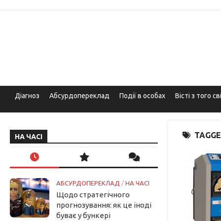
Skip
to
content
Діагноз
Абсурдопереклад
Події в особах
Вісті з того св
TAGGE
НА ЧАСІ
АБСУРДОПЕРЕКЛАД
/
НА ЧАСІ
Щодо стратегічного
прогнозування: як це іноді
буває у бункері