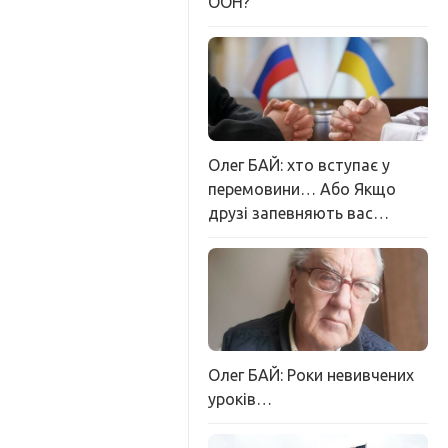
ООН?
Олег БАЙ: хто вступає у
перемовини… Або Якщо
друзі запевняють вас…
Олег БАЙ: Роки невивчених
уроків…