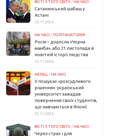
ВІСТІ З ТОГО СВІТУ
/
НА ЧАСІ
Сатанинський шабаш у
Астані
29.11.2024
НА ЧАСІ
/
ПОЛІТАНАТОМІЯ
Росія – доросла «Чорна
мамба», або 21 листопада в
новітній історії людства
23.11.2024
АБЗАЦ
/
НА ЧАСІ
У пошуках «розсудливого
рішення»: український
університет зажадав
повернення своїх студентів,
що навчаються в Японії
22.11.2024
ВІСТІ З ТОГО СВІТУ
/
НА ЧАСІ
Через страх і для