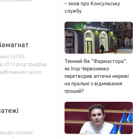
– знов про Консульську
службу
діамагнат
панії СЕПЕК
Темний бік “Фармастора”:
в 2013 році придбав
як Ігор Червоненко
 найближчим часом
перетворив аптечні мережі
на пральні з відмивання
грошей?
латежі
ародні платежі