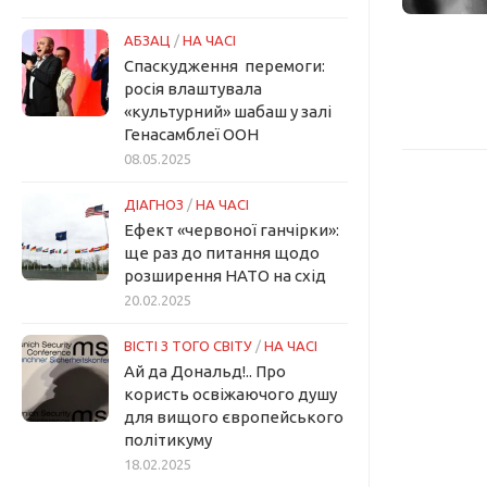
АБЗАЦ
/
НА ЧАСІ
Спаскудження перемоги:
росія влаштувала
«культурний» шабаш у залі
Генасамблеї ООН
08.05.2025
ДІАГНОЗ
/
НА ЧАСІ
Ефект «червоної ганчірки»:
ще раз до питання щодо
розширення НАТО на схід
20.02.2025
ВІСТІ З ТОГО СВІТУ
/
НА ЧАСІ
Ай да Дональд!.. Про
користь освіжаючого душу
для вищого європейського
політикуму
18.02.2025