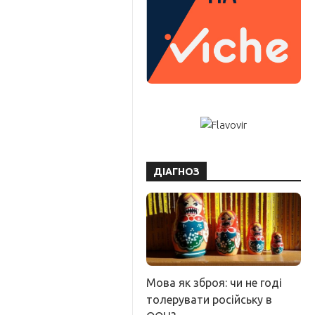
ДІАГНОЗ
Мова як зброя: чи не годі
толерувати російську в