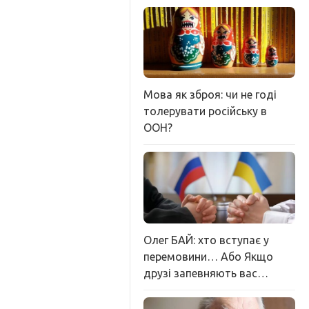
Мова як зброя: чи не годі
толерувати російську в
ООН?
Олег БАЙ: хто вступає у
перемовини… Або Якщо
друзі запевняють вас…