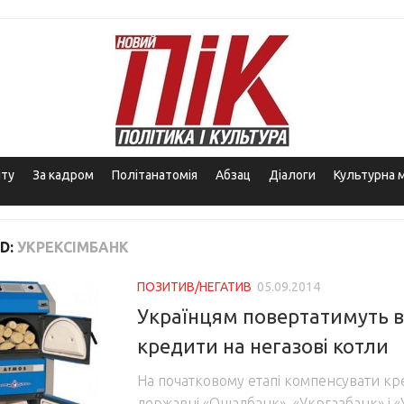
іту
За кадром
Політанатомія
Абзац
Діалоги
Культурна 
D:
УКРЕКСІМБАНК
ПОЗИТИВ/НЕГАТИВ
05.09.2014
Українцям повертатимуть в
кредити на негазові котли
На початковому етапі компенсувати кр
державні «Ощадбанк», «Укргазбанк» і 