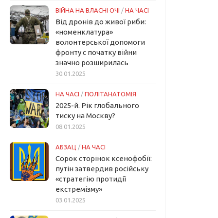
ВІЙНА НА ВЛАСНІ ОЧІ
/
НА ЧАСІ
Від дронів до живої риби:
«номенклатура»
волонтерської допомоги
фронту с початку війни
значно розширилась
30.01.2025
НА ЧАСІ
/
ПОЛІТАНАТОМІЯ
2025-й. Рік глобального
тиску на Москву?
08.01.2025
АБЗАЦ
/
НА ЧАСІ
Сорок сторінок ксенофобії:
путін затвердив російську
«стратегію протидії
екстремізму»
03.01.2025