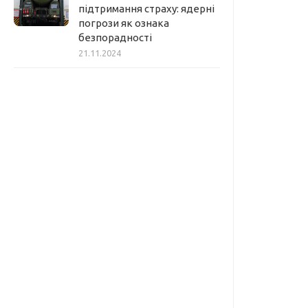
підтримання страху: ядерні
погрози як ознака
безпорадності
21.11.2024