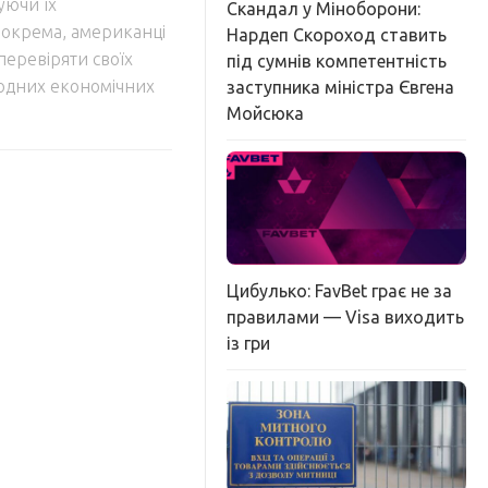
уючи їх
Скандал у Міноборони:
Зокрема, американці
Нардеп Скороход ставить
перевіряти своїх
під сумнів компетентність
родних економічних
заступника міністра Євгена
Мойсюка
Цибулько: FavBet грає не за
правилами — Visa виходить
із гри