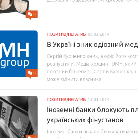
0
ПОЗИТИВ/НЕГАТИВ
06.03.2014
В Україні зник одіозний ме
Сергій Курченко зник, а офіс його ком
розпустили. Медіа-холдинг UMH, який 
одіозний бізнесмен Сергій Курченко,
0
може змінити власника
ПОЗИТИВ/НЕГАТИВ
13.01.2014
Іноземні банки блокують п
українських фінустанов
Іноземні банки почали блокувати міжн