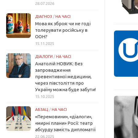
28.07.2026
ДІАГНОЗ
/
НА ЧАСІ
Мова як зброя: чи не годі
толерувати російську в
ООН?
15.11.2025
ДІАЛОГИ
/
НА ЧАСІ
Анатолій НОВИК: Без
запровадження
превентивної медицини,
через півстоліття про
Україну можна буде забути!
15.10.2025
АБЗАЦ
/
НА ЧАСІ
«Перемовини», «діалоги»,
«мирні плани» Росії: театр
абсурду замість дипломатії
22.06.2025