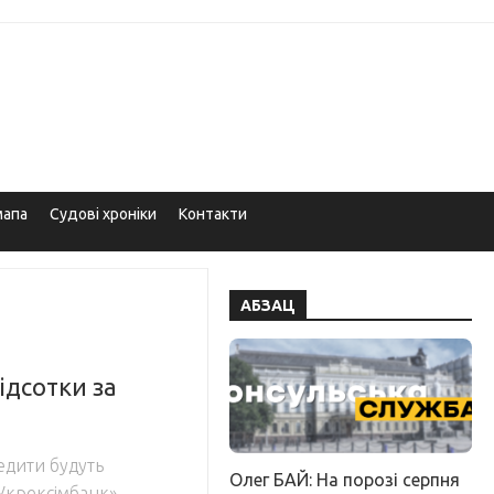
мапа
Судові хроніки
Контакти
АБЗАЦ
ідсотки за
едити будуть
Олег БАЙ: На порозі серпня
«Укрексімбанк»