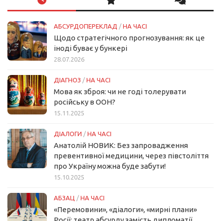
АБСУРДОПЕРЕКЛАД
/
НА ЧАСІ
Щодо стратегічного прогнозування: як це
іноді буває у бункері
28.07.2026
ДІАГНОЗ
/
НА ЧАСІ
Мова як зброя: чи не годі толерувати
російську в ООН?
15.11.2025
ДІАЛОГИ
/
НА ЧАСІ
Анатолій НОВИК: Без запровадження
превентивної медицини, через півстоліття
про Україну можна буде забути!
15.10.2025
АБЗАЦ
/
НА ЧАСІ
«Перемовини», «діалоги», «мирні плани»
Росії: театр абсурду замість дипломатії