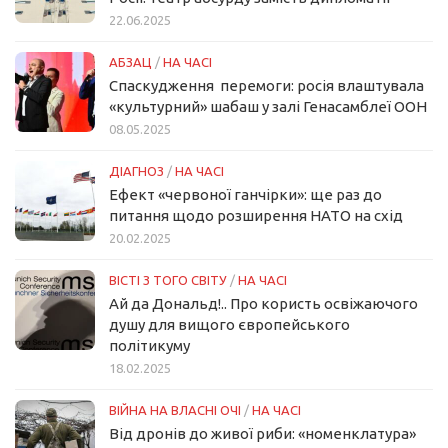
22.06.2025
АБЗАЦ
/
НА ЧАСІ
Спаскудження перемоги: росія влаштувала
«культурний» шабаш у залі Генасамблеї ООН
08.05.2025
ДІАГНОЗ
/
НА ЧАСІ
Ефект «червоної ганчірки»: ще раз до
питання щодо розширення НАТО на схід
20.02.2025
ВІСТІ З ТОГО СВІТУ
/
НА ЧАСІ
Ай да Дональд!.. Про користь освіжаючого
душу для вищого європейського
політикуму
18.02.2025
ВІЙНА НА ВЛАСНІ ОЧІ
/
НА ЧАСІ
Від дронів до живої риби: «номенклатура»