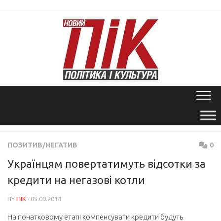
Skip
to
content
ПОЗИТИВ/НЕГАТИВ
0
Українцям повертатимуть відсотки за
кредити на негазові котли
BY
ПІК
· 05.09.2014
На початковому етапі компенсувати кредити будуть