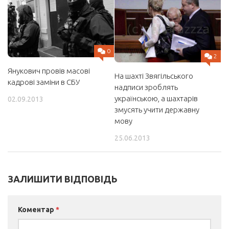
0
2
Янукович провів масові
На шахті Звягільського
кадрові заміни в СБУ
надписи зроблять
українською, а шахтарів
02.09.2013
змусять учити державну
мову
25.06.2013
ЗАЛИШИТИ ВІДПОВІДЬ
Коментар
*