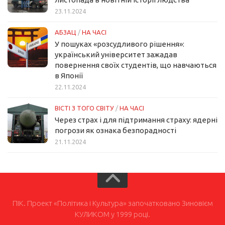
23.11.2024
АБЗАЦ
/
НА ЧАСІ
У пошуках «розсудливого рішення»:
український університет зажадав
повернення своїх студентів, що навчаються
в Японії
22.11.2024
ВІСТІ З ТОГО СВІТУ
/
НА ЧАСІ
Через страх і для підтримання страху: ядерні
погрози як ознака безпорадності
21.11.2024
ПІК. Проект «Політика і Культура» започатковано Зиновієм
КУЛИКОМ у 1999 році.