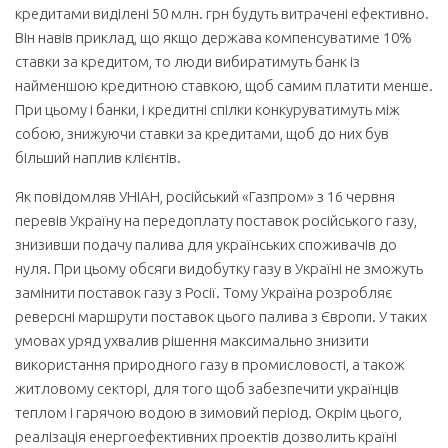
кредитами виділені 50 млн. грн будуть витрачені ефективно.
Він навів приклад, що якщо держава компенсуватиме 10%
ставки за кредитом, то люди вибиратимуть банк із
найменшою кредитною ставкою, щоб самим платити менше.
При цьому і банки, і кредитні спілки конкуруватимуть між
собою, знижуючи ставки за кредитами, щоб до них був
більший наплив клієнтів.
Як повідомляв УНІАН, російський «Газпром» з 16 червня
перевів Україну на передоплату поставок російського газу,
знизивши подачу палива для українських споживачів до
нуля. При цьому обсяги видобутку газу в Україні не зможуть
замінити поставок газу з Росії. Тому Україна розробляє
реверсні маршрути поставок цього палива з Європи. У таких
умовах уряд ухвалив рішення максимально знизити
використання природного газу в промисловості, а також
житловому секторі, для того щоб забезпечити українців
теплом і гарячою водою в зимовий період. Окрім цього,
реалізація енергоефективних проектів дозволить країні