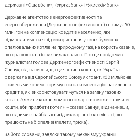
державні «Ощадбанк», «Укргазбанк» і «Укрексімбанк»
Державне агентство з енергоефективності та
енергозбереження (Держенергоефективності) спрямує 50
млн. грн на компенсацію кредитів населенню, яке
відмовлятиметься від використання у своїх будинках
опалювальних котлів на природному газі, на користь казанів,
що працюють на інших видах палива. Про це повідомив
журналістам голова Держенергоефективності Сергій
Савчук, відзначивши, що це частина коштів, які Україна
одержала від Європейського Союзу як грант. «50 мільйонів
гривень ми хочемо спрямувати на компенсацію населенню
кредитів, які використовуватимуться на заміну газових
котлів. Адже не кожне домогосподарство може залучити
кошти, аби придбати котел», – сказав Савчук, відзначивши,
що одними із найбільш вигідних варіантів котлів є ті, що
працюють на біопаливі (пелети, тріска).
За його словами, завдяки такому механізму українці