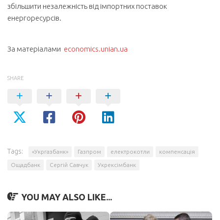
збільшити незалежність від імпортних поставок
енергоресурсів.
За матеріалами
economics.unian.ua
SHARE
Tags:
«Укргазбанк»
Газпром
електрокотли
компенсація
Ощадбанк
Сергій Савчук
Укрексімбанк
YOU MAY ALSO LIKE...