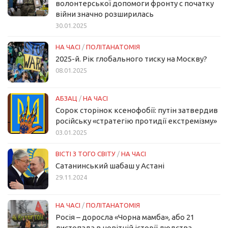
волонтерської допомоги фронту с початку
війни значно розширилась
30.01.2025
НА ЧАСІ
/
ПОЛІТАНАТОМІЯ
2025-й. Рік глобального тиску на Москву?
08.01.2025
АБЗАЦ
/
НА ЧАСІ
Сорок сторінок ксенофобії: путін затвердив
російську «стратегію протидії екстремізму»
03.01.2025
ВІСТІ З ТОГО СВІТУ
/
НА ЧАСІ
Сатанинський шабаш у Астані
29.11.2024
НА ЧАСІ
/
ПОЛІТАНАТОМІЯ
Росія – доросла «Чорна мамба», або 21
листопада в новітній історії людства