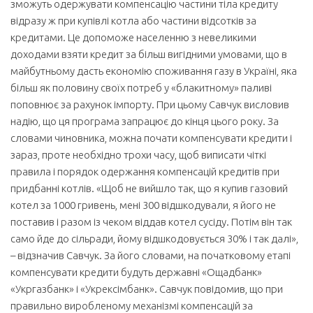
зможуть одержувати компенсацію частини тіла кредиту
відразу ж при купівлі котла або частини відсотків за
кредитами. Це допоможе населенню з невеликими
доходами взяти кредит за більш вигідними умовами, що в
майбутньому дасть економію споживання газу в Україні, яка
більш як половину своїх потреб у «блакитному» паливі
поповнює за рахунок імпорту. При цьому Савчук висловив
надію, що ця програма запрацює до кінця цього року. За
словами чиновника, можна почати компенсувати кредити і
зараз, проте необхідно трохи часу, щоб виписати чіткі
правила і порядок одержання компенсацій кредитів при
придбанні котлів. «Щоб не вийшло так, що я купив газовий
котел за 1000 гривень, мені 300 відшкодували, я його не
поставив і разом із чеком віддав котел сусіду. Потім він так
само йде до сільради, йому відшкодовується 30% і так далі»,
– відзначив Савчук. За його словами, на початковому етапі
компенсувати кредити будуть державні «Ощадбанк»
«Укргазбанк» і «Укрексімбанк». Савчук повідомив, що при
правильно виробленому механізмі компенсацій за