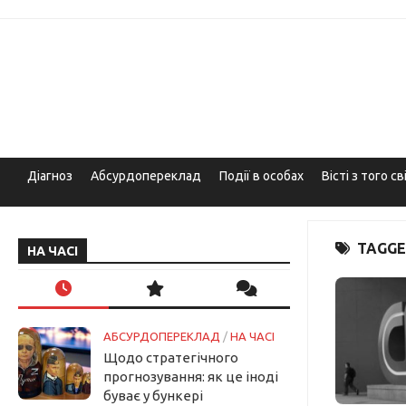
Skip
to
content
Діагноз
Абсурдопереклад
Події в особах
Вісті з того св
TAGGE
НА ЧАСІ
АБСУРДОПЕРЕКЛАД
/
НА ЧАСІ
Щодо стратегічного
прогнозування: як це іноді
буває у бункері