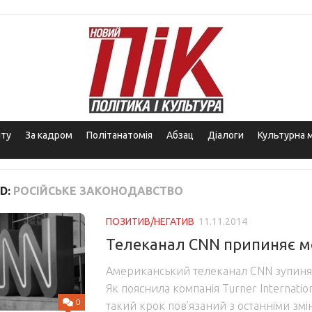
іту
За кадром
Політанатомія
Абзац
Діалоги
Культурна 
D:
РОСІЙСЬКЕ ЗАКОНОДАВСТВО
ПОЗИТИВ/НЕГАТИВ
11.11.2014
Телеканал CNN припиняє мо
Американський телеканал CNN зупиняє
Як пояснила компанія Turner Internatio
0
такий крок пов’язаний з останніми змі