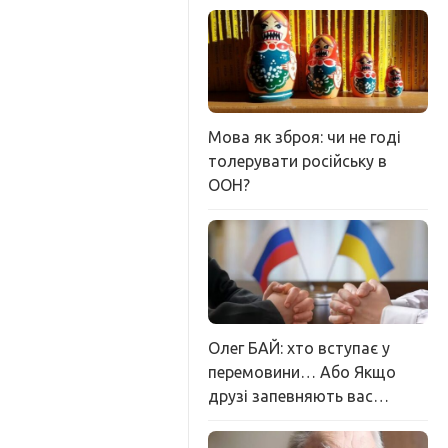
Мова як зброя: чи не годі
толерувати російську в
ООН?
Олег БАЙ: хто вступає у
перемовини… Або Якщо
друзі запевняють вас…