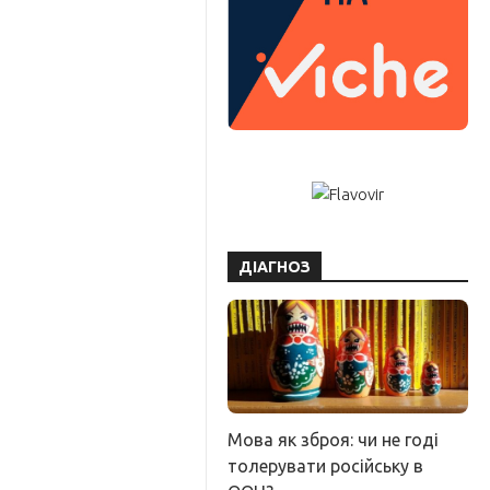
ДІАГНОЗ
Мова як зброя: чи не годі
толерувати російську в