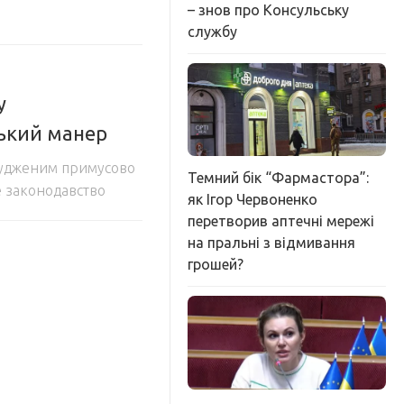
– знов про Консульську
службу
у
ський манер
судженим примусово
Темний бік “Фармастора”:
е законодавство
як Ігор Червоненко
перетворив аптечні мережі
на пральні з відмивання
грошей?