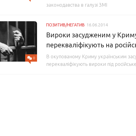
законодавства в галузі ЗМІ
ПОЗИТИВ/НЕГАТИВ
16.06.2014
Вироки засудженим у Крим
перекваліфікують на росій
В окупованому Криму українським за
0
перекваліфікують вироки під російськ