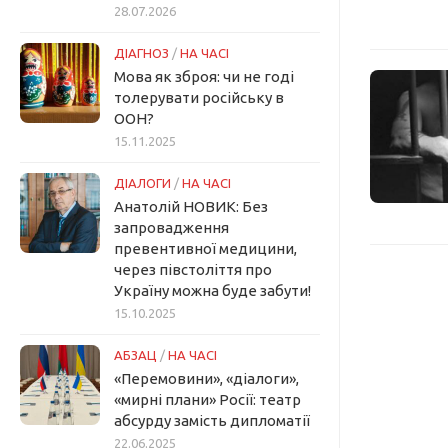
28.07.2026
ДІАГНОЗ
/
НА ЧАСІ
Мова як зброя: чи не годі
толерувати російську в
ООН?
15.11.2025
ДІАЛОГИ
/
НА ЧАСІ
Анатолій НОВИК: Без
запровадження
превентивної медицини,
через півстоліття про
Україну можна буде забути!
15.10.2025
АБЗАЦ
/
НА ЧАСІ
«Перемовини», «діалоги»,
«мирні плани» Росії: театр
абсурду замість дипломатії
22.06.2025