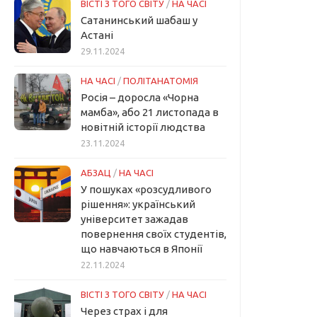
ВІСТІ З ТОГО СВІТУ
/
НА ЧАСІ
Сатанинський шабаш у
Астані
29.11.2024
НА ЧАСІ
/
ПОЛІТАНАТОМІЯ
Росія – доросла «Чорна
мамба», або 21 листопада в
новітній історії людства
23.11.2024
АБЗАЦ
/
НА ЧАСІ
У пошуках «розсудливого
рішення»: український
університет зажадав
повернення своїх студентів,
що навчаються в Японії
22.11.2024
ВІСТІ З ТОГО СВІТУ
/
НА ЧАСІ
Через страх і для