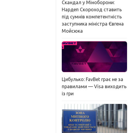
Скандал у Міноборони:
Нардеп Скороход ставить
під сумнів компетентність
заступника міністра Євгена
Мойсюка
Цибулько: FavBet грає не за
правилами — Visa виходить
із гри