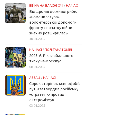
ВІЙНА НА ВЛАСНІ ОЧІ
/
НА ЧАСІ
Від дронів до живої риби:
«номенклатура»
волонтерської допомоги
фронту с початку війни
значно розширилась
30.01.2025
НА ЧАСІ
/
ПОЛІТАНАТОМІЯ
2025-й. Рік глобального
тиску на Москву?
08.01.2025
АБЗАЦ
/
НА ЧАСІ
Сорок сторінок ксенофобії:
путін затвердив російську
«стратегію протидії
екстремізму»
03.01.2025