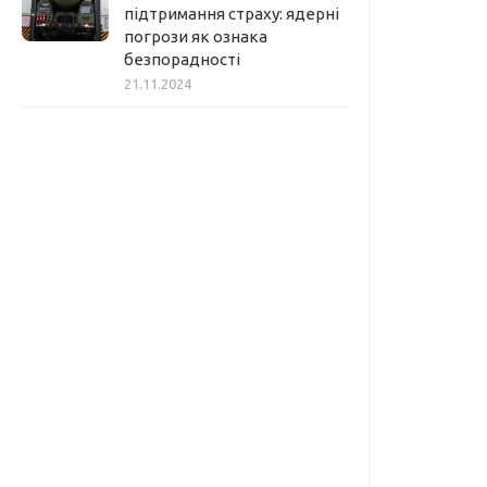
підтримання страху: ядерні
погрози як ознака
безпорадності
21.11.2024