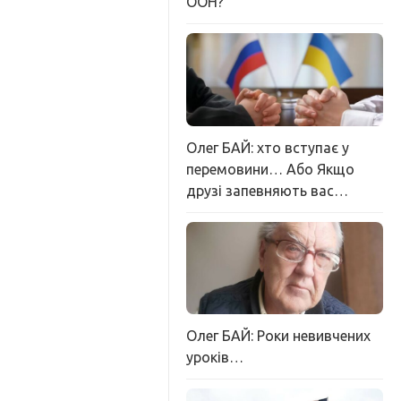
ООН?
Олег БАЙ: хто вступає у
перемовини… Або Якщо
друзі запевняють вас…
Олег БАЙ: Роки невивчених
уроків…