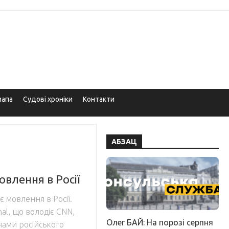
мапа
Судові хроніки
Контакти
АБЗАЦ
влення в Росії
 мовлення в Росії.
nal, що володіє CNN,
Олег БАЙ: На порозі серпня
нами російського