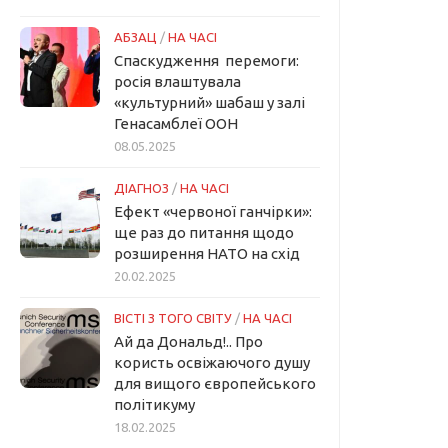
АБЗАЦ
/
НА ЧАСІ
Спаскудження перемоги:
росія влаштувала
«культурний» шабаш у залі
Генасамблеї ООН
08.05.2025
ДІАГНОЗ
/
НА ЧАСІ
Ефект «червоної ганчірки»:
ще раз до питання щодо
розширення НАТО на схід
20.02.2025
ВІСТІ З ТОГО СВІТУ
/
НА ЧАСІ
Ай да Дональд!.. Про
користь освіжаючого душу
для вищого європейського
політикуму
18.02.2025