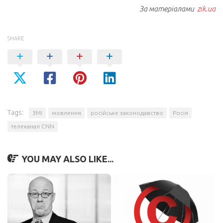
За матеріалами
zik.ua
SHARE
Tags:
ЗМІ
мовлення
російське законодавство
Росія
телеканал CNN
YOU MAY ALSO LIKE...