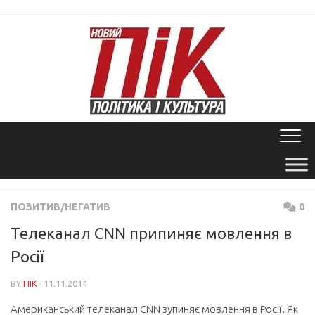
Skip
to
content
ПОЗИТИВ/НЕГАТИВ
0
Телеканал CNN припиняє мовлення в
Росії
BY
ПІК
· 11.11.2014
Американський телеканал CNN зупиняє мовлення в Росії. Як