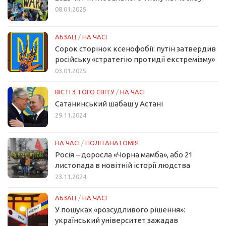
08.01.2025
АБЗАЦ
/
НА ЧАСІ
Сорок сторінок ксенофобії: путін затвердив
російську «стратегію протидії екстремізму»
03.01.2025
ВІСТІ З ТОГО СВІТУ
/
НА ЧАСІ
Сатанинський шабаш у Астані
29.11.2024
НА ЧАСІ
/
ПОЛІТАНАТОМІЯ
Росія – доросла «Чорна мамба», або 21
листопада в новітній історії людства
23.11.2024
АБЗАЦ
/
НА ЧАСІ
У пошуках «розсудливого рішення»:
український університет зажадав