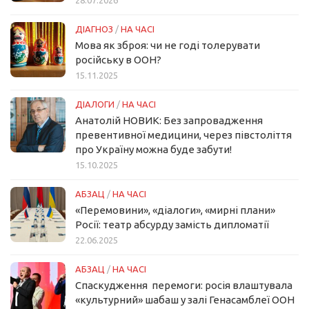
28.07.2026
ДІАГНОЗ
/
НА ЧАСІ
Мова як зброя: чи не годі толерувати
російську в ООН?
15.11.2025
ДІАЛОГИ
/
НА ЧАСІ
Анатолій НОВИК: Без запровадження
превентивної медицини, через півстоліття
про Україну можна буде забути!
15.10.2025
АБЗАЦ
/
НА ЧАСІ
«Перемовини», «діалоги», «мирні плани»
Росії: театр абсурду замість дипломатії
22.06.2025
АБЗАЦ
/
НА ЧАСІ
Спаскудження перемоги: росія влаштувала
«культурний» шабаш у залі Генасамблеї ООН