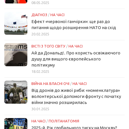
08.05.2025
ДІАГНОЗ
/
НА ЧАСІ
Ефект «червоної ганчірки»: ще раз до
питання щодо розширення НАТО на схід
20.02.2025
ВІСТІ З ТОГО СВІТУ
/
НА ЧАСІ
Ай да Дональд!.. Про користь освіжаючого
душу для вищого європейського
політикуму
18.02.2025
ВІЙНА НА ВЛАСНІ ОЧІ
/
НА ЧАСІ
Від дронів до живої риби: «номенклатура»
волонтерської допомоги фронту с початку
війни значно розширилась
30.01.2025
НА ЧАСІ
/
ПОЛІТАНАТОМІЯ
2025-й. Рік глобального тиску на Москву?