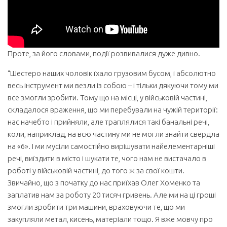
Проте, за його словами, події розвивалися дуже дивно.
“Шестеро наших чоловік їхало грузовим бусом, і абсолютно
весь інструмент ми везли із собою – і тільки дякуючи тому ми
все змогли зробити. Тому що на місці, у військовій частині,
складалося враження, що ми перебували на чужій території:
нас начебто і прийняли, але траплялися такі банальні речі,
коли, наприклад, на всю частину ми не могли знайти свердла
на «6». І ми мусіли самостійно вирішувати найелементарніші
речі, виїздити в місто і шукати те, чого нам не вистачало в
роботі у військовій частині, до того ж за свої кошти.
Звичайно, що з початку до нас приїхав Олег Хоменко та
заплатив нам за роботу 20 тисяч гривень. Але ми на ці гроші
змогли зробити три машини, враховуючи те, що ми
закупляли метал, кисень, матеріали тощо. Я вже мовчу про