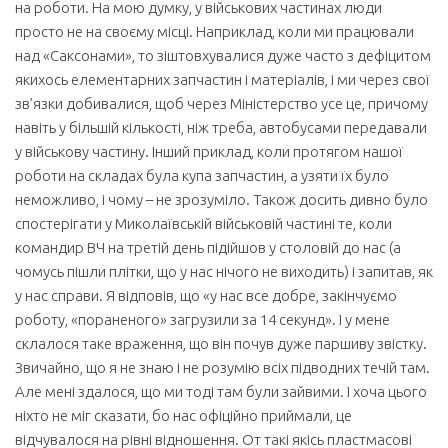
на роботи. На мою думку, у військових частинах люди
просто не на своєму місці. Наприклад, коли ми працювали
над «Саксонами», то зіштовхувалися дуже часто з дефіцитом
якихось елементарних запчастин і матеріалів, і ми через свої
зв’язки добивалися, щоб через Міністерство усе це, причому
навіть у більшій кількості, ніж треба, автобусами передавали
у військову частину. Інший приклад, коли протягом нашої
роботи на складах була купа запчастин, а узяти їх було
неможливо, і чому – не зрозуміло. Також досить дивно було
спостерігати у Миколаївській військовій частині те, коли
командир ВЧ на третій день підійшов у столовій до нас (а
чомусь пішли плітки, що у нас нічого не виходить) і запитав, як
у нас справи. Я відповів, що «у нас все добре, закінчуємо
роботу, «пораненого» загрузили за 14 секунд». І у мене
склалося таке враження, що він почув дуже паршиву звістку.
Звичайно, що я не знаю і не розумію всіх підводних течій там.
Але мені здалося, що ми тоді там були зайвими. І хоча цього
ніхто не міг сказати, бо нас офіційно приймали, це
відчувалося на рівні відношення. От такі якісь пластмасові