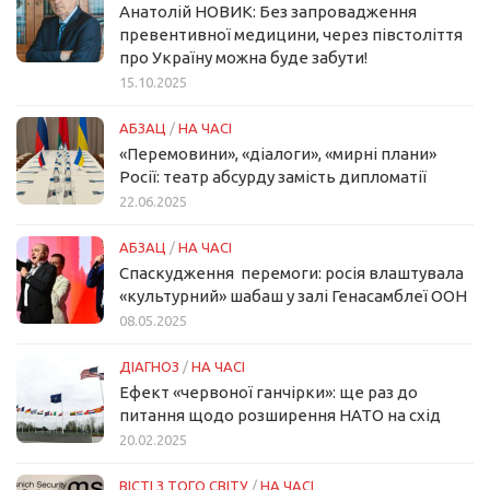
Анатолій НОВИК: Без запровадження
превентивної медицини, через півстоліття
про Україну можна буде забути!
15.10.2025
АБЗАЦ
/
НА ЧАСІ
«Перемовини», «діалоги», «мирні плани»
Росії: театр абсурду замість дипломатії
22.06.2025
АБЗАЦ
/
НА ЧАСІ
Спаскудження перемоги: росія влаштувала
«культурний» шабаш у залі Генасамблеї ООН
08.05.2025
ДІАГНОЗ
/
НА ЧАСІ
Ефект «червоної ганчірки»: ще раз до
питання щодо розширення НАТО на схід
20.02.2025
ВІСТІ З ТОГО СВІТУ
/
НА ЧАСІ