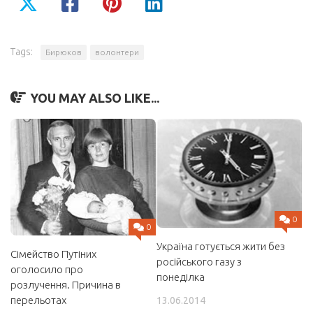
Tags:
Бирюков
волонтери
YOU MAY ALSO LIKE...
0
0
Україна готується жити без
Сімейство Путіних
російського газу з
оголосило про
понеділка
розлучення. Причина в
перельотах
13.06.2014