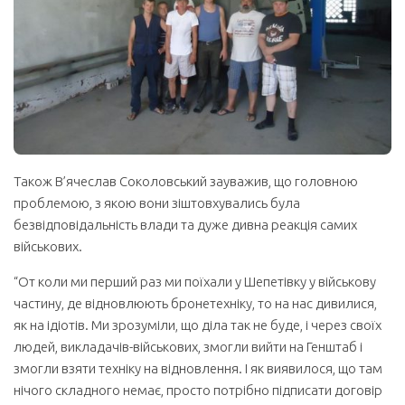
Також В’ячеслав Соколовський зауважив, що головною
проблемою, з якою вони зіштовхувались була
безвідповідальність влади та дуже дивна реакція самих
військових.
“От коли ми перший раз ми поїхали у Шепетівку у військову
частину, де відновлюють бронетехніку, то на нас дивилися,
як на ідіотів. Ми зрозуміли, що діла так не буде, і через своїх
людей, викладачів-військових, змогли вийти на Генштаб і
змогли взяти техніку на відновлення. І як виявилося, що там
нічого складного немає, просто потрібно підписати договір