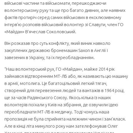
військові частини та військомати, перешкоджаючи
волонтерському руху та ще про багато дивних, але наявних
фактів протиріч серед самих військових в ексклюзивному
інтерв’ю розповів військовий волонтер зі Славути, член ГО
«Майдан» В’ячеслав Соколовський.
Він розказав про суть конфлікту, який виник навколо
закуплених державою бронемашин Saxon в Англії і
завезених в Україну, та їх переобладнанням.
“Наш волонтерський рух, ГО «Майдан», майже 2014 рік
займався відтворенням МТ-ЛБ або, як називають цю машину
в армії, мотолига. Це багатоцільовий легкий тягач,
створений для перевезення людей та вантажів в 1964 році,
ще за часів Радянського Союзу. Якось кілька із наших
волонтерів поїхали у Київ на зібрання, де озвучили ідею
переобладнати МТ-ЛБ в медичку. Тоді чомусь наша
пропозиція не була сприйнята належним чином і зам’ялася.
Але в кінці літа минулого року нам зателефонував Олег