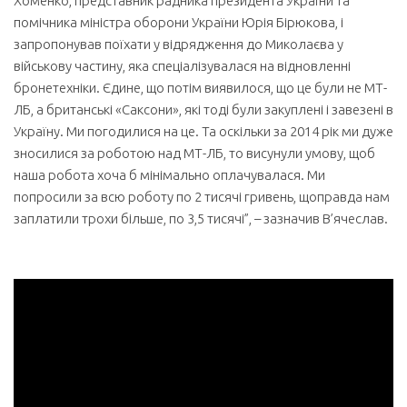
Хоменко, представник радника президента України та
помічника міністра оборони України Юрія Бірюкова, і
запропонував поїхати у відрядження до Миколаєва у
військову частину, яка спеціалізувалася на відновленні
бронетехніки. Єдине, що потім виявилося, що це були не МТ-
ЛБ, а британські «Саксони», які тоді були закуплені і завезені в
Україну. Ми погодилися на це. Та оскільки за 2014 рік ми дуже
зносилися за роботою над МТ-ЛБ, то висунули умову, щоб
наша робота хоча б мінімально оплачувалася. Ми
попросили за всю роботу по 2 тисячі гривень, щоправда нам
заплатили трохи більше, по 3,5 тисячі”, – зазначив В’ячеслав.