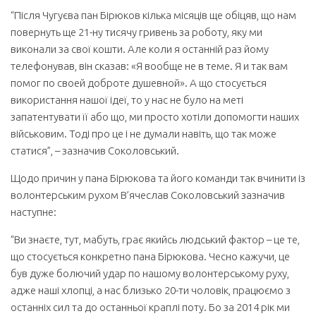
“Після Чугуєва пан Бірюков кілька місяців ще обіцяв, що нам
повернуть ще 21-ну тисячу гривень за роботу, яку ми
виконали за свої кошти. Але коли я останній раз йому
телефонував, він сказав: «Я вообще не в теме. Я и так вам
помог по своей доброте душевной». А що стосується
використання нашої ідеї, то у нас не було на меті
запатентувати її або що, ми просто хотіли допомогти наших
військовим. Тоді про це і не думали навіть, що так може
статися”, – зазначив Соколовський.
Щодо причин у пана Бірюкова та його команди так вчинити із
волонтерським рухом В’ячеслав Соколовський зазначив
наступне:
“Ви знаєте, тут, мабуть, грає якийсь людський фактор – це те,
що стосується конкретно пана Бірюкова. Чесно кажучи, це
був дуже болючий удар по нашому волонтерському руху,
адже наші хлопці, а нас близько 20-ти чоловік, працюємо з
останніх сил та до останньої краплі поту. Бо за 2014 рік ми