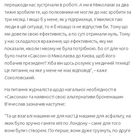
перешкоди нас зустрічали в роботі. А ми в Миколаєві за два
тижні зробили те, що полковники не могли до нас зробити за
три місяці. І якщо б у мене, як у підприємця, з’явилися такі
люди в цій ситуації, то я б нізащо їх не відпустив би. Тому що
ми довели свою ефективність, а по суті отримали нуль. Тому
у нас складалося враження, що ефективність, яку ми
показали, ніколи і нікому не була потрібною. Бо от для чого
було гнати «Саксон» із Миколаєва до Києва, щоб його
побачив президент? Хіба він щось розуміє у медичній техніці?
Це питання, на яке у мене не має відповіді”, – каже
Соколовський.
На питання журналіста щодо нагальної необхідності в
«Саксонах» та наявності своєї альтернативи бронемашин
В’ячеслав зазначив наступне:
“Та це взагалі машини не для нас! Ці машини для асфальту, на
яких було зручно ганяти хіпі по Лондону – саме для того
вони були і створені. По-перше, вони дуже грузнуть, по-друге