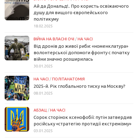
Ай да Дональд!.. Про користь освіжаючого
душу для вищого європейського
політикуму
18.02.2025
ВІЙНА НА ВЛАСНІ ОЧІ
/
НА ЧАСІ
Від дронів до живої риби: «номенклатура»
волонтерської допомоги фронту с початку
війни значно розширилась
30.01.2025
НА ЧАСІ
/
ПОЛІТАНАТОМІЯ
2025-й. Рік глобального тиску на Москву?
08.01.2025
АБЗАЦ
/
НА ЧАСІ
Сорок сторінок ксенофобії: путін затвердив
російську «стратегію протидії екстремізму»
03.01.2025