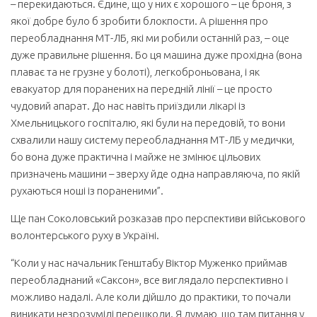
– перекидаються. Єдине, що у них є хорошого – це броня, з
якої добре було б зробити блокпости. А рішення про
переобладнання МТ-ЛБ, які ми робили останній раз, – оце
дуже правильне рішення. Бо ця машина дуже прохідна (вона
плаває та не грузне у болоті), легкоброньована, і як
евакуатор для поранених на передній лінії – це просто
чудовий апарат. До нас навіть приїздили лікарі із
Хмельницького госпіталю, які були на передовій, то вони
схвалили нашу систему переобладнання МТ-ЛБ у медички,
бо вона дуже практична і майже не змінює цільових
призначень машини – зверху йде одна направляюча, по якій
рухаються ноші із пораненими”.
Ще пан Соколовський розказав про перспективи військового
волонтерського руху в Україні.
“Коли у нас начальник Генштабу Віктор Муженко приймав
переобладнаний «Саксон», все виглядало перспективно і
можливо надалі. Але коли дійшло до практики, то почали
виникати незрозумілі перешкоди. Я думаю, що там питання у