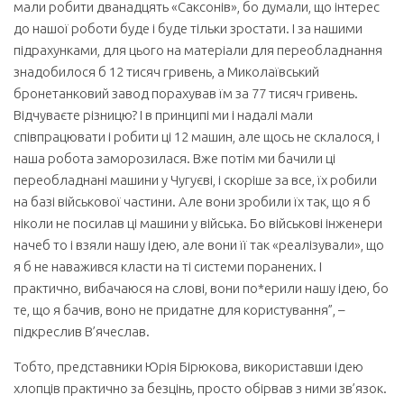
мали робити дванадцять «Саксонів», бо думали, що інтерес
до нашої роботи буде і буде тільки зростати. І за нашими
підрахунками, для цього на матеріали для переобладнання
знадобилося б 12 тисяч гривень, а Миколаївський
бронетанковий завод порахував їм за 77 тисяч гривень.
Відчуваєте різницю? І в принципі ми і надалі мали
співпрацювати і робити ці 12 машин, але щось не склалося, і
наша робота заморозилася. Вже потім ми бачили ці
переобладнані машини у Чугуєві, і скоріше за все, їх робили
на базі військової частини. Але вони зробили їх так, що я б
ніколи не посилав ці машини у війська. Бо військові інженери
начеб то і взяли нашу ідею, але вони її так «реалізували», що
я б не наважився класти на ті системи поранених. І
практично, вибачаюся на слові, вони по*ерили нашу ідею, бо
те, що я бачив, воно не придатне для користування”, –
підкреслив В’ячеслав.
Тобто, представники Юрія Бірюкова, використавши ідею
хлопців практично за безцінь, просто обірвав з ними зв’язок.