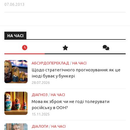
07.06.2013
НА ЧАСІ
АБСУРДОПЕРЕКЛАД
/
НА ЧАСІ
Щодо стратегічного прогнозування: як це
іноді буває у бункері
28.07.2026
ДІАГНОЗ
/
НА ЧАСІ
Мова як зброя: чи не годі толерувати
російську в ООН?
15.11.2025
ДІАЛОГИ
/
НА ЧАСІ