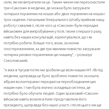
сили, які ми витратили на це. Таким чином ми переоснастили
три «Саксони» в медички, де можна було загружати
чотирьох поранених на ношах або двоє поранених на ношах і
троє сидячих. Начальник Генерального Штабу приймав нашу
роботу і схвалив її, після чого ці «Саксони» були передані
військовим для випробування у полі. І вони з першого разу,
навіть без наших консультацій, зорієнтувалися, що і як
потрібно робити. Більше того, вони, за моїми
спостереженнями, за дві-три хвилини повністю загружали
чотирма умовно пораненими цю машину”, – розказує
Соколовський.
“А вже в Чугуєві потім ми зробили ще вісім машин МТ-ЛБ під
медички, щоправда це було зроблено повністю за кошти,
зібрані волонтерами і передані на переобладнання цих
машин нам. І там була значно складніша система, де
потрібно було обучати людей. Один зразковий «Саксон»
військові навіть возили в Київ і представляли його
президенту, щоправда без нашої участі. І після цього ми ще