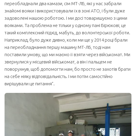
переобладнали два камази, сім МТ-ЛБ, які у нас забрали
знайомі вояки і використовували їх в зоні АТО, і були дуже
задоволені нашою роботою. І ми досі товаришуємо з цими
вояками. Та проблема не тільки у одному пані Бірюкові, це
такий комплексний підхід, мабуть, до волонтерської роботи.
Наприклад, було дуже дивно, коли ми ще у 2014 році брали
на переобладнання першу машину МТ-ЛБ, тоді нам
поставили умову, що ми маємо її взяти через військомат. Ми
звернулися у місцевий військомат, а він і пальцем не
поворухнув, щоб допомогти нам, бо просто не захотів брати
на себе ніяку відповідальність. І ми потім самостійно
вирішували це питання”.