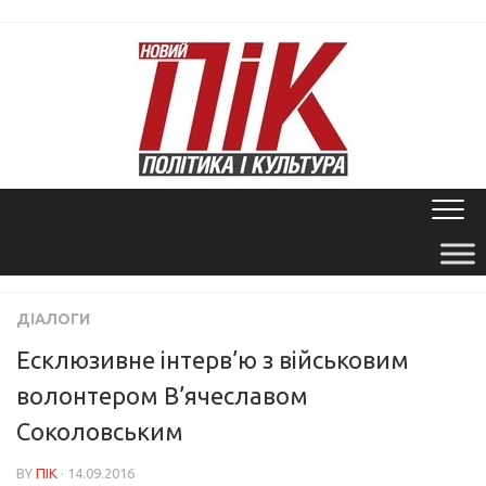
Skip
to
content
ДІАЛОГИ
Есклюзивне інтерв’ю з військовим
волонтером В’ячеславом
Соколовським
BY
ПІК
· 14.09.2016