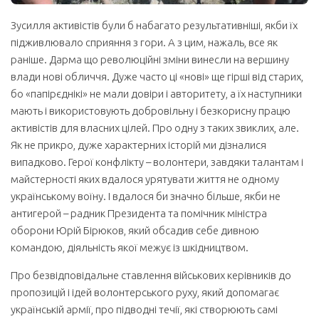
Зусилля активістів були б набагато результативніші, якби їх
підживлювало сприяння з гори. А з цим, нажаль, все як
раніше. Дарма що революційні зміни винесли на вершину
влади нові обличчя. Дуже часто ці «нові» ще гірші від старих,
бо «папірєднікі» не мали довіри і авторитету, а їх наступники
мають і використовують добровільну і безкорисну працю
активістів для власних цілей. Про одну з таких звиклих, але.
Як не прикро, дуже характерних історій ми дізналися
випадково. Герої конфлікту – волонтери, завдяки талантам і
майстерності яких вдалося урятувати життя не одному
українському воїну. І вдалося би значно більше, якби не
антигерой – радник Президента та помічник міністра
оборони Юрій Бірюков, який обсадив себе дивною
командою, діяльність якої межує із шкідництвом.
Про безвідповідальне ставлення військових керівників до
пропозицій і ідей волонтерського руху, який допомагає
українській армії, про підводні течії, які створюють самі