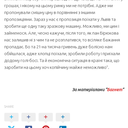
грошах, і нікому на цьому ринку ми не потрібні. Адже ми
пропонували смішну ціну в порівнянні з іншими
пропозиціями. Зараз у нас є пропозиція поїхати у Львів та
зробити ще одну таку зразкову машину. Можливо, ми цим і
займемося. Але, чесно кажучи, після того, як пан Бірюкова
нас залишив ні з чим та не розплатився, то всіляке бажання
пропадає. Бо та 21-на тисяча гривень дуже болісно нам
обійшлася, адже хлопці поїхали, зробили роботу і приїхали
додому голі-босі. Та й економічна ситуація в країні така, що
заробити на цьому хоч копійчину майже неможливо”.
За матеріалами “
Багнет
“
SHARE