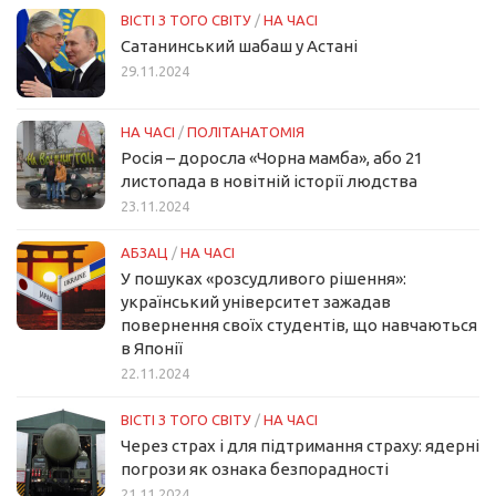
ВІСТІ З ТОГО СВІТУ
/
НА ЧАСІ
Сатанинський шабаш у Астані
29.11.2024
НА ЧАСІ
/
ПОЛІТАНАТОМІЯ
Росія – доросла «Чорна мамба», або 21
листопада в новітній історії людства
23.11.2024
АБЗАЦ
/
НА ЧАСІ
У пошуках «розсудливого рішення»:
український університет зажадав
повернення своїх студентів, що навчаються
в Японії
22.11.2024
ВІСТІ З ТОГО СВІТУ
/
НА ЧАСІ
Через страх і для підтримання страху: ядерні
погрози як ознака безпорадності
21.11.2024