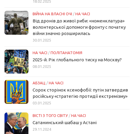
18.02.2025
ВІЙНА НА ВЛАСНІ ОЧІ
/
НА ЧАСІ
Від дронів до живої риби: «номенклатура»
волонтерської допомоги фронту с початку
війни значно розширилась
30.01.2025
НА ЧАСІ
/
ПОЛІТАНАТОМІЯ
2025-й. Рік глобального тиску на Москву?
08.01.2025
АБЗАЦ
/
НА ЧАСІ
Сорок сторінок ксенофобії: путін затвердив
російську «стратегію протидії екстремізму»
03.01.2025
ВІСТІ З ТОГО СВІТУ
/
НА ЧАСІ
Сатанинський шабаш у Астані
29.11.2024