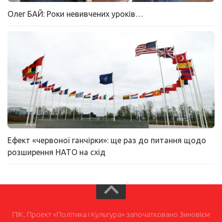
Олег БАЙ: Роки невивчених уроків…
Ефект «червоної ганчірки»: ще раз до питання щодо
розширення НАТО на схід
ПІК. Проект «Політика і Культура» започатковано Зиновієм