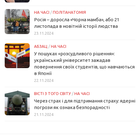
НА ЧАСІ
/
ПОЛІТАНАТОМІЯ
Росія – доросла «Чорна мамба», або 21
листопада в новітній історії людства
23.11.2024
АБЗАЦ
/
НА ЧАСІ
У пошуках «розсудливого рішення»:
український університет зажадав
повернення своїх студентів, що навчаються
в Японії
22.11.2024
ВІСТІ З ТОГО СВІТУ
/
НА ЧАСІ
Через страх і для підтримання страху: ядерні
погрози як ознака безпорадності
21.11.2024