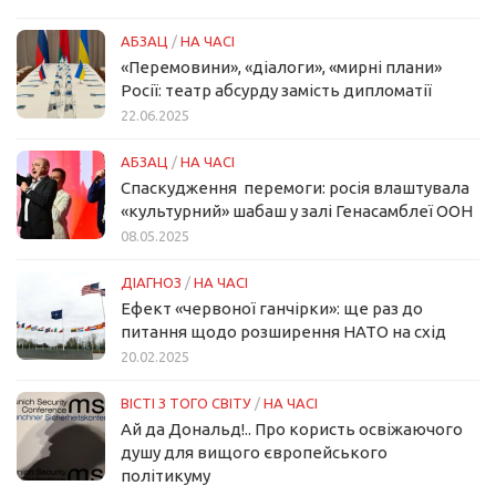
АБЗАЦ
/
НА ЧАСІ
«Перемовини», «діалоги», «мирні плани»
Росії: театр абсурду замість дипломатії
22.06.2025
АБЗАЦ
/
НА ЧАСІ
Спаскудження перемоги: росія влаштувала
«культурний» шабаш у залі Генасамблеї ООН
08.05.2025
ДІАГНОЗ
/
НА ЧАСІ
Ефект «червоної ганчірки»: ще раз до
питання щодо розширення НАТО на схід
20.02.2025
ВІСТІ З ТОГО СВІТУ
/
НА ЧАСІ
Ай да Дональд!.. Про користь освіжаючого
душу для вищого європейського
політикуму