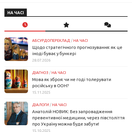
НА ЧАСІ
АБСУРДОПЕРЕКЛАД
/
НА ЧАСІ
Щодо стратегічного прогнозування: як це
іноді буває у бункері
28.07.2026
ДІАГНОЗ
/
НА ЧАСІ
Мова як зброя: чи не годі толерувати
російську в ООН?
15.11.2025
ДІАЛОГИ
/
НА ЧАСІ
Анатолій НОВИК: Без запровадження
превентивної медицини, через півстоліття
про Україну можна буде забути!
15.10.2025