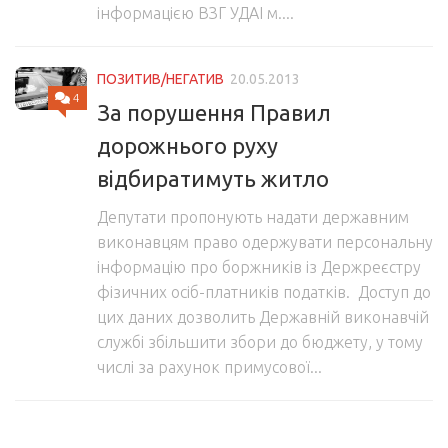
інформацією ВЗГ УДАІ м....
ПОЗИТИВ/НЕГАТИВ
20.05.2013
4
За порушення Правил
дорожнього руху
відбиратимуть житло
Депутати пропонують надати державним
виконавцям право одержувати персональну
інформацію про боржників із Держреєстру
фізичних осіб-платників податків. Доступ до
цих даних дозволить Державній виконавчій
службі збільшити збори до бюджету, у тому
числі за рахунок примусової...