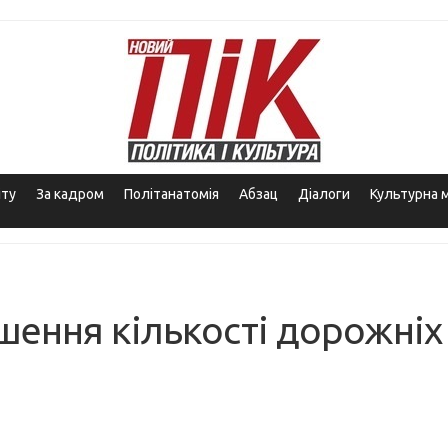
іту
За кадром
Політанатомія
Абзац
Діалоги
Культурна 
шення кількості дорожніх