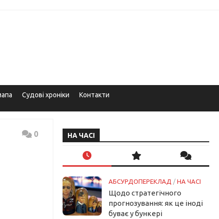
мапа
Судові хроніки
Контакти
0
НА ЧАСІ
АБСУРДОПЕРЕКЛАД
/
НА ЧАСІ
Щодо стратегічного
прогнозування: як це іноді
буває у бункері