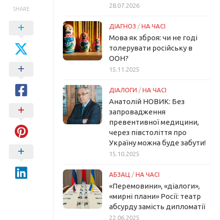
28.07.2026
SHARE
ДІАГНОЗ
/
НА ЧАСІ
Мова як зброя: чи не годі
толерувати російську в
ООН?
15.11.2025
ДІАЛОГИ
/
НА ЧАСІ
Анатолій НОВИК: Без
запровадження
превентивної медицини,
через півстоліття про
Україну можна буде забути!
15.10.2025
АБЗАЦ
/
НА ЧАСІ
«Перемовини», «діалоги»,
«мирні плани» Росії: театр
абсурду замість дипломатії
22.06.2025