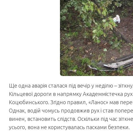
Ще одна аварія сталася під вечір у неділю – зіткн
Кільцевої дороги в напрямку Академмістечка руха
Коцюбинського. Згідно правил, «Ланос» мав пере
Однак, водій чомусь продовжив рух і став поперек
винен, встановить слідств. Оскільки під час зітк
усього, вона не користувалась пасками безпеки.