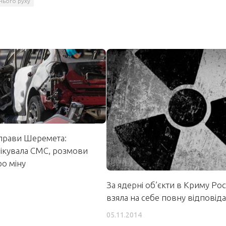
нього руху
справи Шеремета:
лікувала СМС, розмови
о міну
За ядерні об’єкти в Криму Рос
взяла на себе повну відповіда
05.11.2014