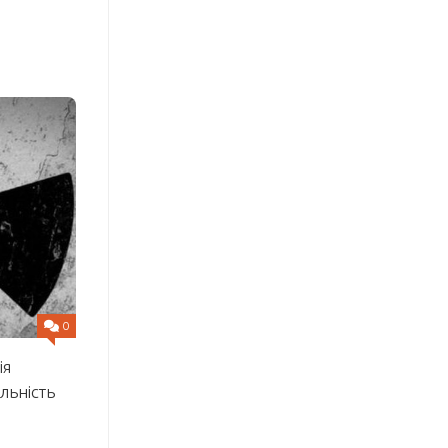
0
ія
льність