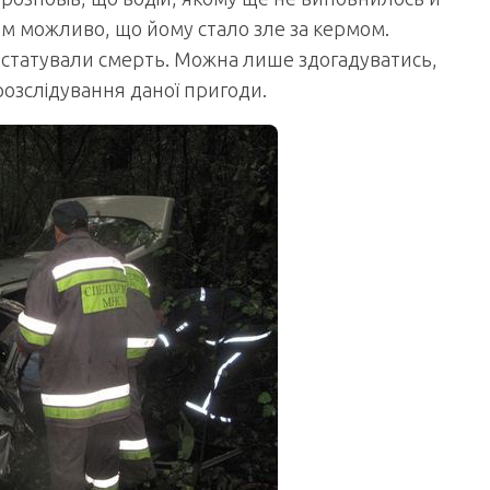
ком можливо, що йому стало зле за кермом.
нстатували смерть. Можна лише здогадуватись,
озслідування даної пригоди.