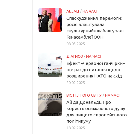
АБЗАЦ
/
НА ЧАСІ
Спаскудження перемоги:
росія влаштувала
«культурний» шабаш у залі
Генасамблеї ООН
08.05.2025
ДІАГНОЗ
/
НА ЧАСІ
Ефект «червоної ганчірки»:
ще раз до питання щодо
розширення НАТО на схід
20.02.2025
ВІСТІ З ТОГО СВІТУ
/
НА ЧАСІ
Ай да Дональд!.. Про
користь освіжаючого душу
для вищого європейського
політикуму
18.02.2025