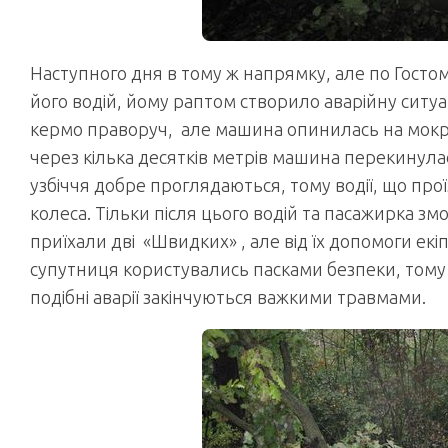
Наступного дня в тому ж напрямку, але по Гостом
його водій, йому раптом створило аварійну ситуа
кермо праворуч, але машина опинилась на мокром
через кілька десятків метрів машина перекинулась 
узбіччя добре проглядаються, тому водії, що про
колеса. Тільки після цього водій та пасажирка з
приїхали дві «Швидких» , але від їх допомоги екіпа
супутниця користувались пасками безпеки, тому 
подібні аварії закінчуються важкими травмами.