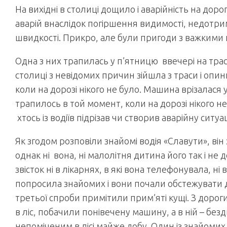
На вихідні в столиці дощило і аварійність на дор
аварій внаслідок погіршення видимості, недотр
швидкості. Прикро, але були пригоди з важкими 
Одна з них трапилась у п’ятницю ввечері на трасі,
столиці з невідомих причин зійшла з траси і опин
коли на дорозі нікого не було. Машина врізалася 
трапилось в той момент, коли на дорозі нікого не
хтось із водіїв підрізав чи створив аварійну ситу
Як згодом розповіли знайомі водія «Славути», ві
однак ні вона, ні малолітня дитина його так і н
звісток ні в лікарнях, в які вона телефонувала, ні
попросила знайомих і вони почали обстежувати до
третьої спроби примітили прим’яті кущі. З дорог
в ліс, побачили понівечену машину, а в ній – без
непоміченим в лісі майже добу. Один із знайомих