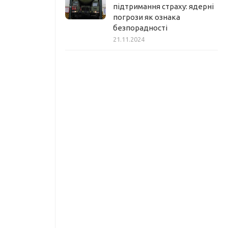
підтримання страху: ядерні
погрози як ознака
безпорадності
21.11.2024