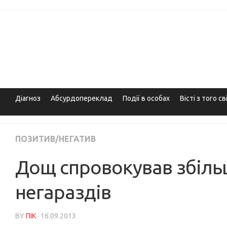
Skip
to
content
Діагноз
Абсурдопереклад
Події в особах
Вісті з того св
ПОЗИТИВ/НЕГАТИВ
Дощ спровокував збіль
негараздів
BY
ПІК
· 16.09.2013