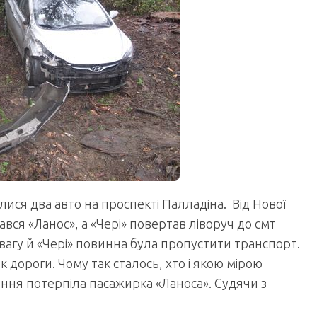
улися два авто на проспекті Палладіна. Від Нової
вся «Ланос», а «Чері» повертав ліворуч до смт
вагу й «Чері» повинна була пропустити транспорт.
 дороги. Чому так сталось, хто і якою мірою
нення потерпіла пасажирка «Ланоса». Судячи з