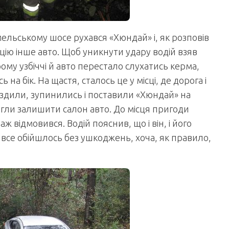
ельському шосе рухався «Хюндай» і, як розповів
цію інше авто. Щоб уникнути удару водій взяв
у узбіччі й авто перестало слухатись керма,
на бік. На щастя, сталось це у місці, де дорога і
їздили, зупинились і поставили «Хюндай» на
могли залишити салон авто. До місця пригоди
ж відмовився. Водій пояснив, що і він, і його
все обійшлось без ушкоджень, хоча, як правило,