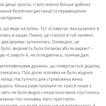
огах дещо зросла, стало значно більше дрібних
имання безпечної дистанції та перевищення
наслідками.
 що веде на Ірпінь. Тут «Славута», яка рухалася зі
илась в хащах. Певно, це сталося в той момент,
у два дерева і зупинилась. Очевидно, це
 було, видимість була поганою або як варіант –
ацію «Славуті» й, не оглядаючись, помчав далі.
н зателефонував дружині, що повертається додому,
е дочекались. Про долю чоловіка не було жодних
 в міліції. Наступного дня стривожена жінка
рогу. Кілька разів проїхали по трасі й лише з
и авто не було видно і лише коли вони спустились
диханне тіло чоловіка. Авто простояло
 розповів, що водій, якому ще не виповнилось й