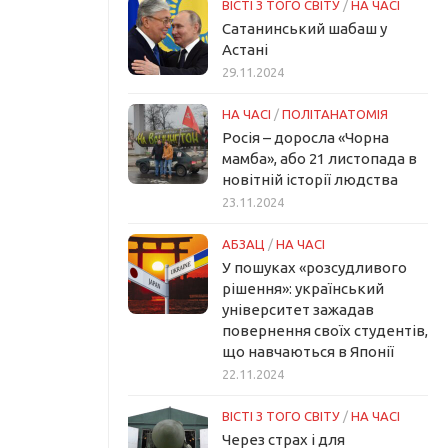
ВІСТІ З ТОГО СВІТУ
/
НА ЧАСІ
Сатанинський шабаш у
Астані
29.11.2024
НА ЧАСІ
/
ПОЛІТАНАТОМІЯ
Росія – доросла «Чорна
мамба», або 21 листопада в
новітній історії людства
23.11.2024
АБЗАЦ
/
НА ЧАСІ
У пошуках «розсудливого
рішення»: український
університет зажадав
повернення своїх студентів,
що навчаються в Японії
22.11.2024
ВІСТІ З ТОГО СВІТУ
/
НА ЧАСІ
Через страх і для