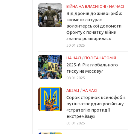
ВІЙНА НА ВЛАСНІ ОЧІ
/
НА ЧАСІ
Від дронів до живої риби:
«номенклатура»
волонтерської допомоги
фронту с початку війни
значно розширилась
30.01.2025
НА ЧАСІ
/
ПОЛІТАНАТОМІЯ
2025-й. Рік глобального
тиску на Москву?
08.01.2025
АБЗАЦ
/
НА ЧАСІ
Сорок сторінок ксенофобії:
путін затвердив російську
«стратегію протидії
екстремізму»
03.01.2025