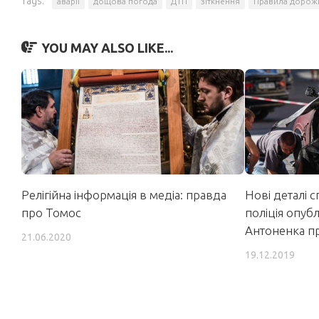
Tags:
аварії
дощова погода
ДТП
зіткнення
Правила дорож
YOU MAY ALSO LIKE...
Релігійна інформація в медіа: правда
Нові деталі 
про Томос
поліція опуб
Антоненка пр
21.06.2020
19.12.2019