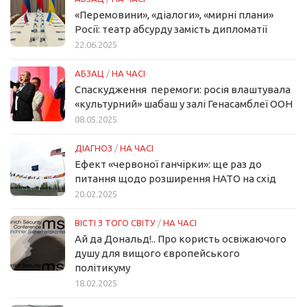
«Перемовини», «діалоги», «мирні плани»
Росії: театр абсурду замість дипломатії
22.06.2025
АБЗАЦ
/
НА ЧАСІ
Спаскудження перемоги: росія влаштувала
«культурний» шабаш у залі Генасамблеї ООН
08.05.2025
ДІАГНОЗ
/
НА ЧАСІ
Ефект «червоної ганчірки»: ще раз до
питання щодо розширення НАТО на схід
20.02.2025
ВІСТІ З ТОГО СВІТУ
/
НА ЧАСІ
Ай да Дональд!.. Про користь освіжаючого
душу для вищого європейського
політикуму
18.02.2025