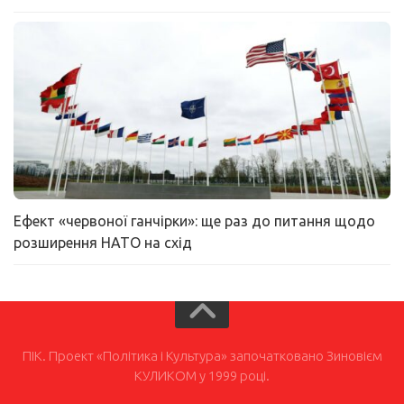
Ефект «червоної ганчірки»: ще раз до питання щодо
розширення НАТО на схід
ПІК. Проект «Політика і Культура» започатковано Зиновієм
КУЛИКОМ у 1999 році.