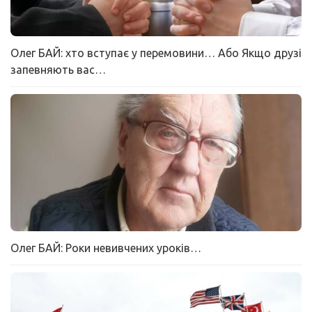
Олег БАЙ: хто вступає у перемовини… Або Якщо друзі
запевняють вас…
Олег БАЙ: Роки невивчених уроків…