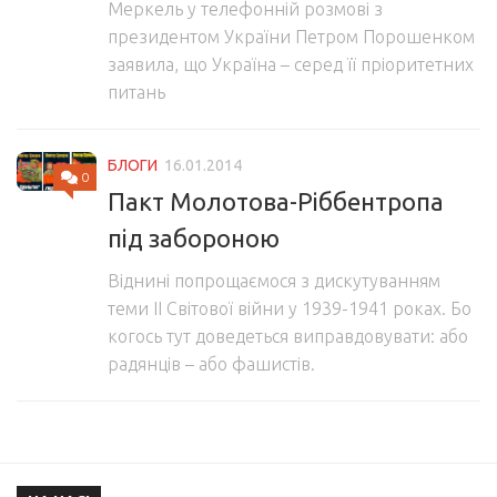
Меркель у телефонній розмові з
президентом України Петром Порошенком
заявила, що Україна – серед її пріоритетних
питань
БЛОГИ
16.01.2014
0
Пакт Молотова-Ріббентропа
під забороною
Віднині попрощаємося з дискутуванням
теми ІІ Світової війни у 1939-1941 роках. Бо
когось тут доведеться виправдовувати: або
радянців – або фашистів.