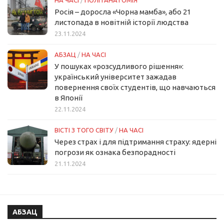
НА ЧАСІ
/
ПОЛІТАНАТОМІЯ
Росія – доросла «Чорна мамба», або 21
листопада в новітній історії людства
23.11.2024
АБЗАЦ
/
НА ЧАСІ
У пошуках «розсудливого рішення»:
український університет зажадав
повернення своїх студентів, що навчаються
в Японії
22.11.2024
ВІСТІ З ТОГО СВІТУ
/
НА ЧАСІ
Через страх і для підтримання страху: ядерні
погрози як ознака безпорадності
21.11.2024
АБЗАЦ