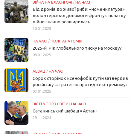
ВІЙНА НА ВЛАСНІ ОЧІ
/
НА ЧАСІ
Від дронів до живої риби: «номенклатура»
волонтерської допомоги фронту с початку
війни значно розширилась
30.01.2025
НА ЧАСІ
/
ПОЛІТАНАТОМІЯ
2025-й. Рік глобального тиску на Москву?
08.01.2025
АБЗАЦ
/
НА ЧАСІ
Сорок сторінок ксенофобії: путін затвердив
російську «стратегію протидії екстремізму»
03.01.2025
ВІСТІ З ТОГО СВІТУ
/
НА ЧАСІ
Сатанинський шабаш у Астані
29.11.2024