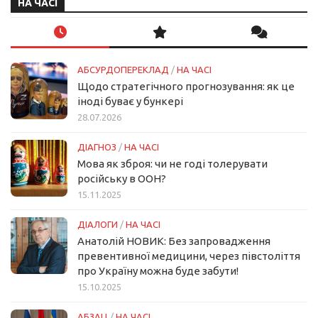
НА ЧАСІ
АБСУРДОПЕРЕКЛАД
/
НА ЧАСІ
Щодо стратегічного прогнозування: як це
іноді буває у бункері
28.07.2026
ДІАГНОЗ
/
НА ЧАСІ
Мова як зброя: чи не годі толерувати
російську в ООН?
15.11.2025
ДІАЛОГИ
/
НА ЧАСІ
Анатолій НОВИК: Без запровадження
превентивної медицини, через півстоліття
про Україну можна буде забути!
15.10.2025
АБЗАЦ
/
НА ЧАСІ