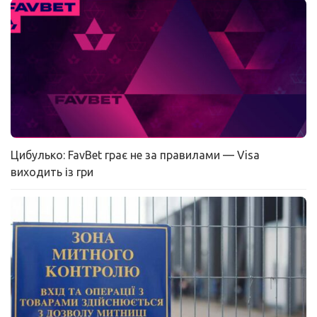
Цибулько: FavBet грає не за правилами — Visa
виходить із гри