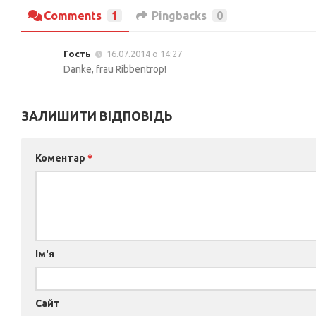
Comments
1
Pingbacks
0
Гость
16.07.2014 о 14:27
Danke, frau Ribbentrop!
ЗАЛИШИТИ ВІДПОВІДЬ
Коментар
*
Ім'я
Сайт