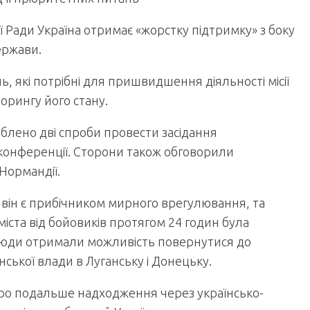
 Ради Україна отримає «жорстку підтримку» з боку
ержави.
 які потрібні для пришвидшення діяльності місії
орингу його стану.
блено дві спроби провести засідання
-конференції. Сторони також обговорили
Нормандії.
він є прибічником мирного врегулювання, та
міста від бойовиків протягом 24 годин була
 люди отримали можливість повернутися до
нської влади в Луганську і Донецьку.
ро подальше надходження через українсько-