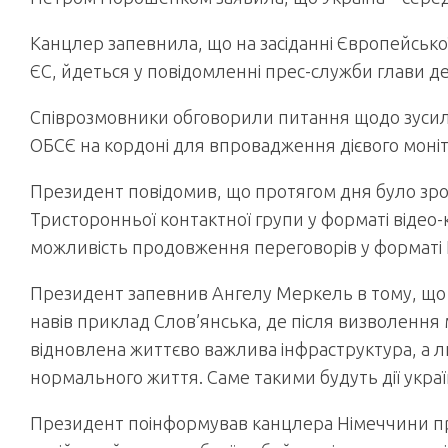
Канцлер запевнила, що на засіданні Європейської
ЄС, йдеться у повідомленні прес-служби глави д
Співрозмовники обговорили питання щодо зусиль,
ОБСЄ на кордоні для впровадження дієвого моніт
Президент повідомив, що протягом дня було зро
Тристоронньої контактної групи у форматі відео
можливість продовження переговорів у форматі 
Президент запевнив Ангелу Меркель в тому, що 
навів приклад Слов’янська, де після визволення 
відновлена життєво важлива інфраструктура, а
нормального життя. Саме такими будуть дії украї
Президент поінформував канцлера Німеччини п