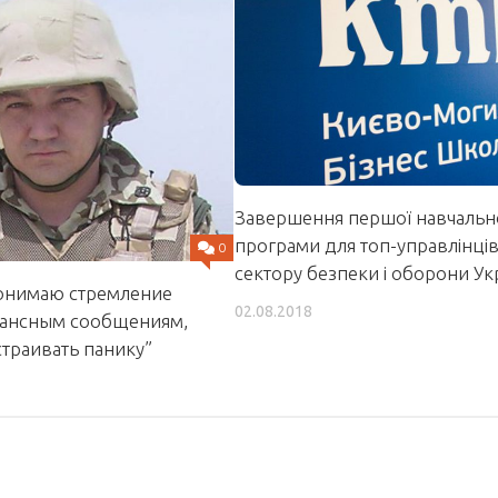
Завершення першої навчальн
програми для топ-управлінці
0
сектору безпеки і оборони Ук
понимаю стремление
02.08.2018
ансным сообщениям,
страивать панику”