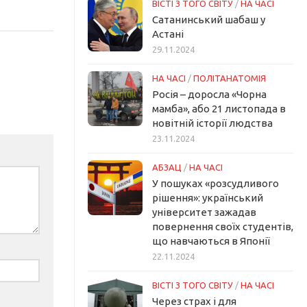
ВІСТІ З ТОГО СВІТУ
/
НА ЧАСІ
Сатанинський шабаш у
Астані
29.11.2024
НА ЧАСІ
/
ПОЛІТАНАТОМІЯ
Росія – доросла «Чорна
мамба», або 21 листопада в
новітній історії людства
23.11.2024
АБЗАЦ
/
НА ЧАСІ
У пошуках «розсудливого
рішення»: український
університет зажадав
повернення своїх студентів,
що навчаються в Японії
22.11.2024
ВІСТІ З ТОГО СВІТУ
/
НА ЧАСІ
Через страх і для