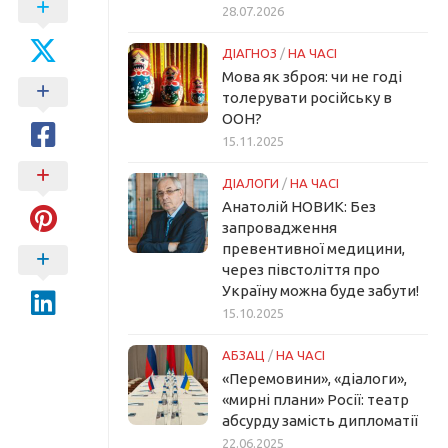
28.07.2026
ДІАГНОЗ
/
НА ЧАСІ
Мова як зброя: чи не годі
толерувати російську в
ООН?
15.11.2025
ДІАЛОГИ
/
НА ЧАСІ
Анатолій НОВИК: Без
запровадження
превентивної медицини,
через півстоліття про
Україну можна буде забути!
15.10.2025
АБЗАЦ
/
НА ЧАСІ
«Перемовини», «діалоги»,
«мирні плани» Росії: театр
абсурду замість дипломатії
22.06.2025