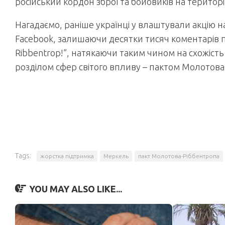
російський кордон зброї та бойовиків на територі
Нагадаємо, раніше українці у влаштували акцію 
Facebook, залишаючи десятки тисяч коментарів пі
Ribbentrop!”, натякаючи таким чином на схожіст
розділом сфер світого впливу – пактом Молотова
Tags:
жорстка підтримка
Меркель
пакт Молотова-Ріббентропа
YOU MAY ALSO LIKE...