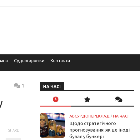
мапа
Судові хроніки
Контакти
1
НА ЧАСІ
у
АБСУРДОПЕРЕКЛАД
/
НА ЧАСІ
Щодо стратегічного
прогнозування: як це іноді
SHARE
буває у бункері