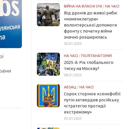
ВІЙНА НА ВЛАСНІ ОЧІ
/
НА ЧАСІ
Від дронів до живої риби:
«номенклатура»
волонтерської допомоги
фронту с початку війни
значно розширилась
30.01.2025
ої
НА ЧАСІ
/
ПОЛІТАНАТОМІЯ
2025-й. Рік глобального
в
тиску на Москву?
раїни
08.01.2025
АБЗАЦ
/
НА ЧАСІ
Сорок сторінок ксенофобії:
путін затвердив російську
«стратегію протидії
екстремізму»
03.01.2025