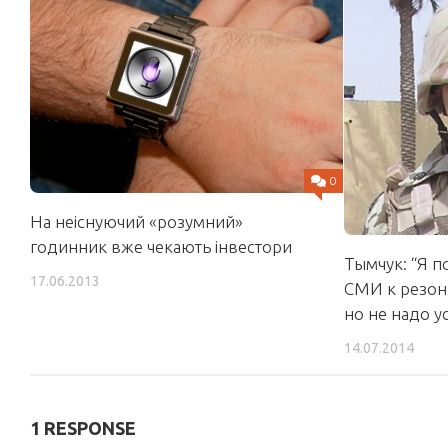
0
На неіснуючий «розумний»
годинник вже чекають інвестори
Тымчук: “Я 
17.06.2013
СМИ к резон
но не надо у
14.07.2014
1 RESPONSE