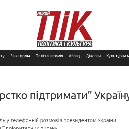
іту
За кадром
Політанатомія
Абзац
Діалоги
Культурна 
стко підтримати” Україн
 у телефонній розмові з президентом України
 її пріоритетних питань