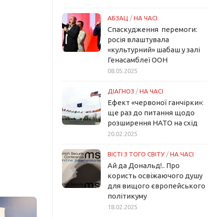
АБЗАЦ
/
НА ЧАСІ
Спаскудження перемоги:
росія влаштувала
«культурний» шабаш у залі
Генасамблеї ООН
08.05.2025
ДІАГНОЗ
/
НА ЧАСІ
Ефект «червоної ганчірки»:
ще раз до питання щодо
розширення НАТО на схід
20.02.2025
ВІСТІ З ТОГО СВІТУ
/
НА ЧАСІ
Ай да Дональд!.. Про
користь освіжаючого душу
для вищого європейського
політикуму
18.02.2025