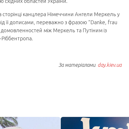
ю східних областей України.
на сторінці канцлера Німеччини Ангели Меркель у
д її дописами, переважно з фразою “Danke, frau
ь домовленностей між Меркель та Путіним із
-Ріббентропа.
За матеріалами
day.kiev.ua