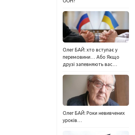
ООН?
Олег БАЙ: хто вступає у
перемовини… Або Якщо
друзі запевняють вас…
Олег БАЙ: Роки невивчених
уроків…