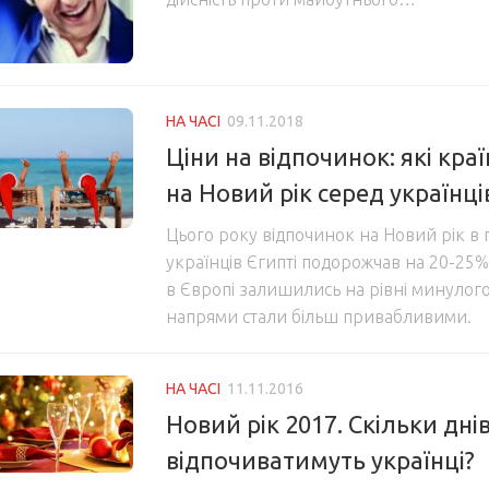
НА ЧАСІ
09.11.2018
Ціни на відпочинок: які кра
на Новий рік серед українці
Цього року відпочинок на Новий рік в
українців Єгипті подорожчав на 20-25%
в Європі залишились на рівні минулого 
напрями стали більш привабливими.
НА ЧАСІ
11.11.2016
Новий рік 2017. Скільки дні
відпочиватимуть українці?