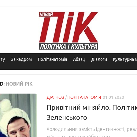
іту
За кадром
Політанатомія
Абзац
Діалоги
Культурна 
D:
НОВИЙ РІК
ДІАГНОЗ
/
ПОЛІТАНАТОМІЯ
01.01.2020
Привітний міняйло. Політик
Зеленського
Холодильник замість ідентичності, реал
дійсність проти майбутнього…