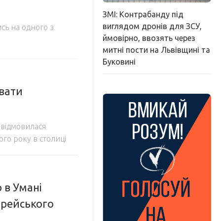
ЗМІ: Контрабанду під
виглядом дронів для ЗСУ,
сь на одного з
ймовірно, ввозять через
митні пости на Львівщині та
Буковині
вати
 відмовилася
ого року в столиці
 в Умані
врейського