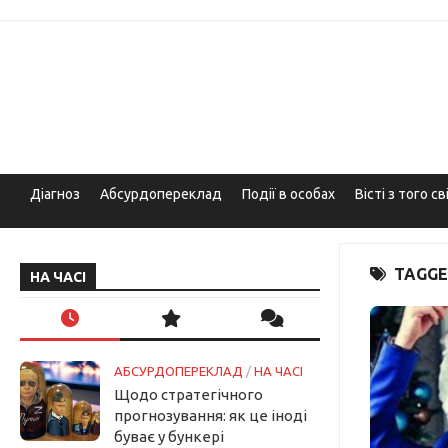
Skip
to
content
Діагноз
Абсурдопереклад
Події в особах
Вісті з того св
TAGGE
НА ЧАСІ
АБСУРДОПЕРЕКЛАД
/
НА ЧАСІ
Щодо стратегічного
прогнозування: як це іноді
буває у бункері