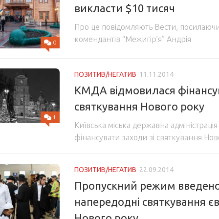
викласти $10 тисяч
Про це повідомляють Вести, посилаючи
комендантів “Межигір’я” Андрія
0
ПОЗИТИВ/НЕГАТИВ
11.11.2014
КМДА відмовилася фінансу
святкування Нового року
1
Київська міська державна адміністрація
фінансувати заходи зі святкування Нов
ПОЗИТИВ/НЕГАТИВ
22.09.2014
Пропускний режим введено
напередодні святкування є
Нового року