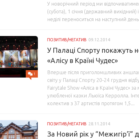
У новорічний період ми відпочиватиме
(субота), 1 січня (державний вихідний) і 
неділі переноситься на наступний день
ПОЗИТИВ/НЕГАТИВ
09.12.2014
У Палаці Спорту покажуть н
«Алісу в Країні Чудес»
Вперше після приголомшливих аншлаг
1
світу у Палаці Спорту 20-24 грудня від
Fairytale Show «Аліса в Країні Чудес» з
улюбленої казки Льюїса Керролла. Ін
колектив з 37 артистів протягом 1,5...
ПОЗИТИВ/НЕГАТИВ
28.11.2014
За Новий рік у “Межигір’ї” 