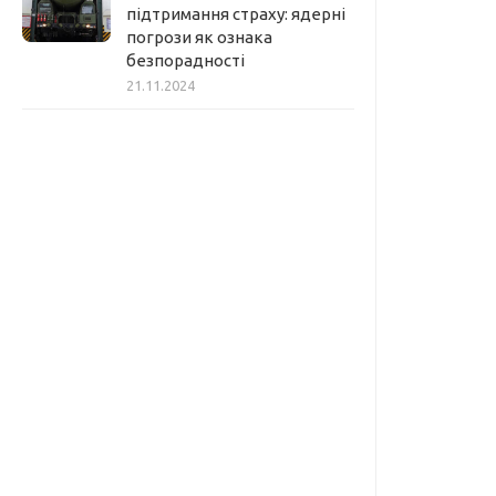
підтримання страху: ядерні
погрози як ознака
безпорадності
21.11.2024