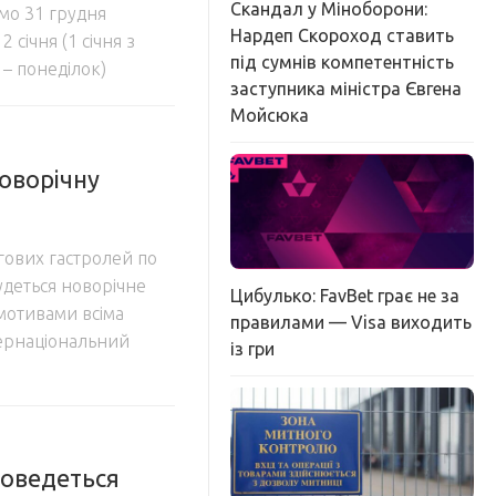
Скандал у Міноборони:
мо 31 грудня
Нардеп Скороход ставить
2 січня (1 січня з
під сумнів компетентність
 – понеділок)
заступника міністра Євгена
Мойсюка
оворічну
ових гастролей по
будеться новорічне
Цибулько: FavBet грає не за
а мотивами всіма
правилами — Visa виходить
тернаціональний
із гри
доведеться