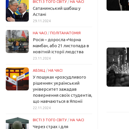
ВІСТІ З ТОГО СВІТУ
/
НА ЧАСІ
Сатанинський шабаш у
Астані
29.11.2024
НА ЧАСІ
/
ПОЛІТАНАТОМІЯ
Росія – доросла «Чорна
мамба», або 21 листопада в
новітній історії людства
23.11.2024
АБЗАЦ
/
НА ЧАСІ
У пошуках «розсудливого
рішення»: український
університет зажадав
повернення своїх студентів,
що навчаються в Японії
22.11.2024
ВІСТІ З ТОГО СВІТУ
/
НА ЧАСІ
Через страх і для