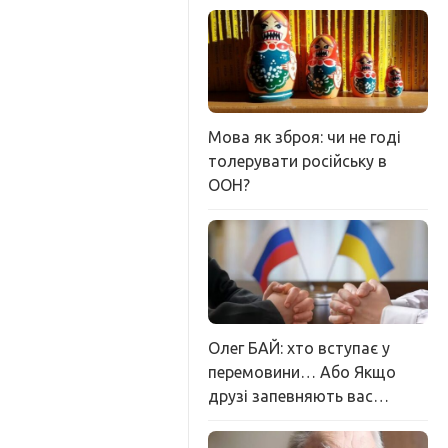
Мова як зброя: чи не годі
толерувати російську в
ООН?
Олег БАЙ: хто вступає у
перемовини… Або Якщо
друзі запевняють вас…