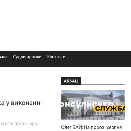
мапа
Судові хроніки
Контакти
АБЗАЦ
а у виконанні
ьність проти мрії,
Олег БАЙ: На порозі серпня