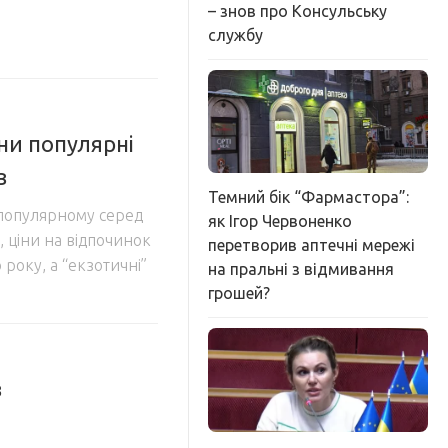
– знов про Консульську
службу
їни популярні
в
Темний бік “Фармастора”:
 популярному серед
як Ігор Червоненко
, ціни на відпочинок
перетворив аптечні мережі
року, а “екзотичні”
на пральні з відмивання
грошей?
в