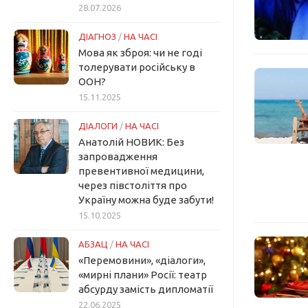
28.07.2026
ДІАГНОЗ
/
НА ЧАСІ
Мова як зброя: чи не годі
толерувати російську в
ООН?
15.11.2025
ДІАЛОГИ
/
НА ЧАСІ
Анатолій НОВИК: Без
запровадження
превентивної медицини,
через півстоліття про
Україну можна буде забути!
15.10.2025
АБЗАЦ
/
НА ЧАСІ
«Перемовини», «діалоги»,
«мирні плани» Росії: театр
абсурду замість дипломатії
22.06.2025