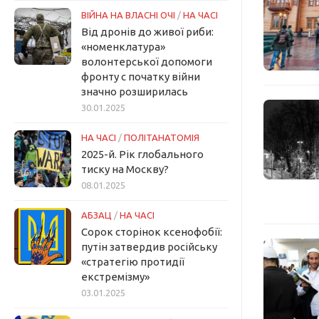
ВІЙНА НА ВЛАСНІ ОЧІ
/
НА ЧАСІ
Від дронів до живої риби:
«номенклатура»
волонтерської допомоги
фронту с початку війни
значно розширилась
30.01.2025
НА ЧАСІ
/
ПОЛІТАНАТОМІЯ
2025-й. Рік глобального
тиску на Москву?
08.01.2025
АБЗАЦ
/
НА ЧАСІ
Сорок сторінок ксенофобії:
путін затвердив російську
«стратегію протидії
екстремізму»
03.01.2025