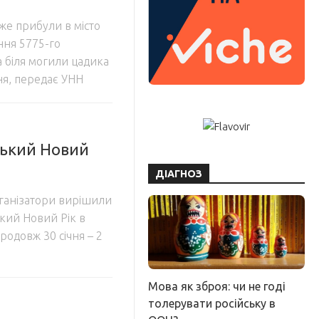
вже прибули в місто
ння 5775-го
 біля могили цадика
ня, передає УНН
ський Новий
ДІАГНОЗ
рганізатори вирішили
кий Новий Рік в
родовж 30 січня – 2
Мова як зброя: чи не годі
толерувати російську в