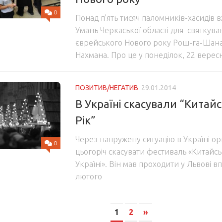
0
Понад п’ять тисяч паломників-хасидів 
Умань Черкаської області для святкува
єврейського Нового року Рош-га-Шана
Нахмана. Про це у понеділок, 22 верес
ПОЗИТИВ/НЕГАТИВ
29.01.2014
В Україні скасували “Китай
Рік”
Через напружену ситуацію в Україні о
0
цьогоріч скасувати фестиваль «Китайсь
Україні». Він мав проходити у Львові вп
лютого
1
2
»