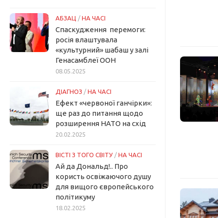
АБЗАЦ
/
НА ЧАСІ
Спаскудження перемоги:
росія влаштувала
«культурний» шабаш у залі
Генасамблеї ООН
08.05.2025
ДІАГНОЗ
/
НА ЧАСІ
Ефект «червоної ганчірки»:
ще раз до питання щодо
розширення НАТО на схід
20.02.2025
ВІСТІ З ТОГО СВІТУ
/
НА ЧАСІ
Ай да Дональд!.. Про
користь освіжаючого душу
для вищого європейського
політикуму
18.02.2025