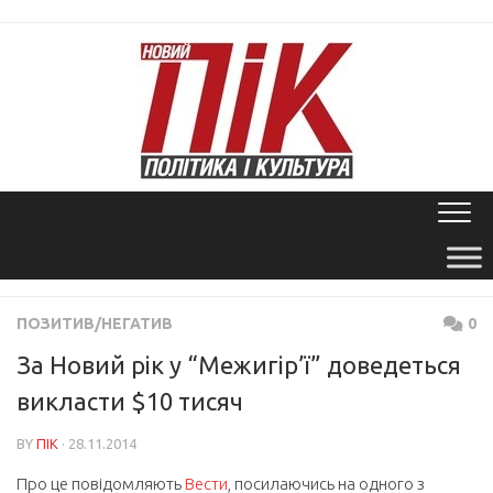
Skip
to
content
ПОЗИТИВ/НЕГАТИВ
0
За Новий рік у “Межигір’ї” доведеться
викласти $10 тисяч
BY
ПІК
· 28.11.2014
Про це повідомляють
Вести
, посилаючись на одного з