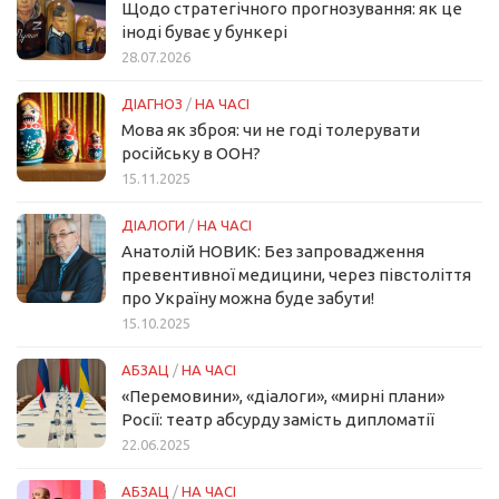
Щодо стратегічного прогнозування: як це
іноді буває у бункері
28.07.2026
ДІАГНОЗ
/
НА ЧАСІ
Мова як зброя: чи не годі толерувати
російську в ООН?
15.11.2025
ДІАЛОГИ
/
НА ЧАСІ
Анатолій НОВИК: Без запровадження
превентивної медицини, через півстоліття
про Україну можна буде забути!
15.10.2025
АБЗАЦ
/
НА ЧАСІ
«Перемовини», «діалоги», «мирні плани»
Росії: театр абсурду замість дипломатії
22.06.2025
АБЗАЦ
/
НА ЧАСІ