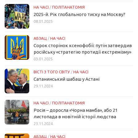
НА ЧАСІ
/
ПОЛІТАНАТОМІЯ
2025-й. Рік глобального тиску на Москву?
08.01.2025
АБЗАЦ
/
НА ЧАСІ
Сорок сторінок ксенофобії: путін затвердив
російську «стратегію протидії екстремізму»
03.01.2025
ВІСТІ З ТОГО СВІТУ
/
НА ЧАСІ
Сатанинський шабаш у Астані
29.11.2024
НА ЧАСІ
/
ПОЛІТАНАТОМІЯ
Росія – доросла «Чорна мамба», або 21
листопада в новітній історії людства
23.11.2024
АБЗАЦ
/
НА ЧАСІ