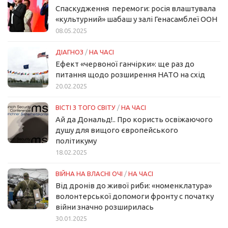
Спаскудження перемоги: росія влаштувала
«культурний» шабаш у залі Генасамблеї ООН
08.05.2025
ДІАГНОЗ
/
НА ЧАСІ
Ефект «червоної ганчірки»: ще раз до
питання щодо розширення НАТО на схід
20.02.2025
ВІСТІ З ТОГО СВІТУ
/
НА ЧАСІ
Ай да Дональд!.. Про користь освіжаючого
душу для вищого європейського
політикуму
18.02.2025
ВІЙНА НА ВЛАСНІ ОЧІ
/
НА ЧАСІ
Від дронів до живої риби: «номенклатура»
волонтерської допомоги фронту с початку
війни значно розширилась
30.01.2025