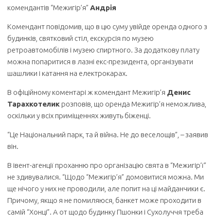
комендантів “Межигір’я”
Андрія
Комендант повідомив, що в цю суму увійде оренда одного з
будинків, святковий стіл, екскурсія по музею
ретроавтомобілів і музею спиртного. За додаткову плату
можна попаритися в лазні екс-президента, організувати
шашлики і катання на електрокарах.
В офіційному коментарі ж комендант Межигір’я
Денис
Тарахкотелик
розповів, що оренда Межигір’я неможлива,
оскільки у всіх приміщеннях живуть біженці.
“Це Національний парк, та й війна. Не до веселощів”, – заявив
він.
В івент-агенції проханню про організацію свята в “Межигір’ї”
не здивувалися. “Щодо “Межигір’я” домовитися можна. Ми
ще нічого у них не проводили, але попит на ці майданчики є.
Причому, якщо я не помиляюся, банкет може проходити в
самій “Хонці”. А от щодо будинку Пшонки і Сухолуччя треба