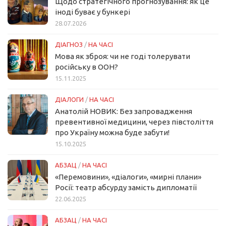
Щодо стратегічного прогнозування: як це
іноді буває у бункері
28.07.2026
ДІАГНОЗ
/
НА ЧАСІ
Мова як зброя: чи не годі толерувати
російську в ООН?
15.11.2025
ДІАЛОГИ
/
НА ЧАСІ
Анатолій НОВИК: Без запровадження
превентивної медицини, через півстоліття
про Україну можна буде забути!
15.10.2025
АБЗАЦ
/
НА ЧАСІ
«Перемовини», «діалоги», «мирні плани»
Росії: театр абсурду замість дипломатії
22.06.2025
АБЗАЦ
/
НА ЧАСІ