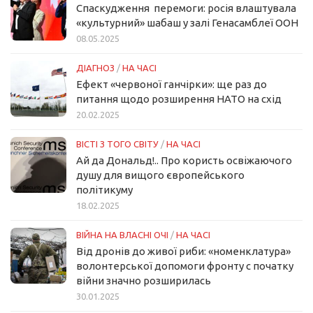
Спаскудження перемоги: росія влаштувала
«культурний» шабаш у залі Генасамблеї ООН
08.05.2025
ДІАГНОЗ
/
НА ЧАСІ
Ефект «червоної ганчірки»: ще раз до
питання щодо розширення НАТО на схід
20.02.2025
ВІСТІ З ТОГО СВІТУ
/
НА ЧАСІ
Ай да Дональд!.. Про користь освіжаючого
душу для вищого європейського
політикуму
18.02.2025
ВІЙНА НА ВЛАСНІ ОЧІ
/
НА ЧАСІ
Від дронів до живої риби: «номенклатура»
волонтерської допомоги фронту с початку
війни значно розширилась
30.01.2025