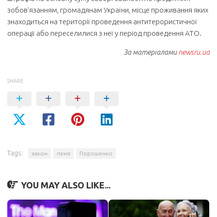
зобов’язанням, громадянам України, місце проживання яких
знаходиться на території проведення антитерористичної
операції або переселилися з неї у період проведення АТО.
За матеріалами
newsru.ua
SHARE
Tags:
закон
пеня
Порошенко
YOU MAY ALSO LIKE...