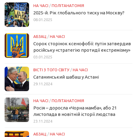
НА ЧАСІ
/
ПОЛІТАНАТОМІЯ
2025-й. Рік глобального тиску на Москву?
08.01.2025
АБЗАЦ
/
НА ЧАСІ
Сорок сторінок ксенофобії: путін затвердив
російську «стратегію протидії екстремізму»
03.01.2025
ВІСТІ З ТОГО СВІТУ
/
НА ЧАСІ
Сатанинський шабаш у Астані
29.11.2024
НА ЧАСІ
/
ПОЛІТАНАТОМІЯ
Росія – доросла «Чорна мамба», або 21
листопада в новітній історії людства
23.11.2024
АБЗАЦ
/
НА ЧАСІ