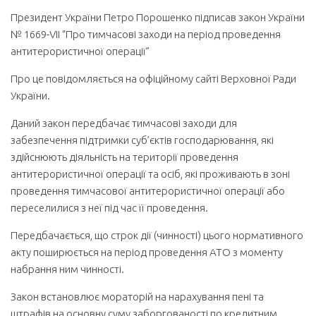
Президент України Петро Порошенко підписав закон України
№ 1669-VII “Про тимчасові заходи на період проведення
антитерористичної операції”
Про це повідомляється на офіційному сайті Верховної Ради
України.
Даний закон передбачає тимчасові заходи для
забезпечення підтримки суб’єктів господарювання, які
здійснюють діяльність на території проведення
антитерористичної операції та осіб, які проживають в зоні
проведення тимчасової антитерористичної операції або
переселилися з неї під час її проведення.
Передбачається, що строк дії (чинності) цього нормативного
акту поширюється на період проведення АТО з моменту
набрання ним чинності.
Закон встановлює мораторій на нарахування пені та
штрафів на основну суму заборгованості по кредитним