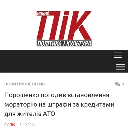
Skip
to
content
ПОЗИТИВ/НЕГАТИВ
0
Порошенко погодив встановлення
мораторію на штрафи за кредитами
для жителів АТО
BY
ПІК
· 13.10.2014