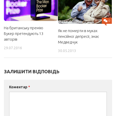
0
На британську премію
Як не померти в муках
Букер претендують 13
пенсійної депресії, знає
авторів
Медведчук
29.07.2016
30.05.2013
ЗАЛИШИТИ ВІДПОВІДЬ
Коментар
*