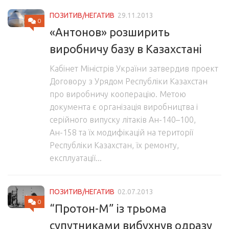
ПОЗИТИВ/НЕГАТИВ
29.11.2013
0
«Антонов» розширить
виробничу базу в Казахстані
Кабінет Міністрів України затвердив проект
Договору з Урядом Республіки Казахстан
про виробничу кооперацію. Метою
документа є організація виробництва і
серійного випуску літаків Ан-140–100,
Ан-158 та їх модифікацій на території
Республіки Казахстан, їх ремонту,
експлуатації...
ПОЗИТИВ/НЕГАТИВ
02.07.2013
0
“Протон-М” із трьома
супутниками вибухнув одразу