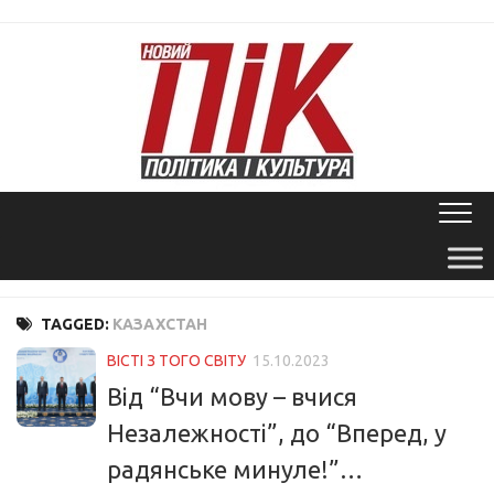
Skip
to
content
TAGGED:
КАЗАХСТАН
ВІСТІ З ТОГО СВІТУ
15.10.2023
Від “Вчи мову – вчися
Незалежності”, до “Вперед, у
радянське минуле!”…