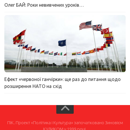
Олег БАЙ: Роки невивчених уроків…
Ефект «червоної ганчірки»: ще раз до питання щодо
розширення НАТО на схід
ПІК. Проект «Політика і Культура» започатковано Зиновієм
КУЛИКОМ у 1999 році.