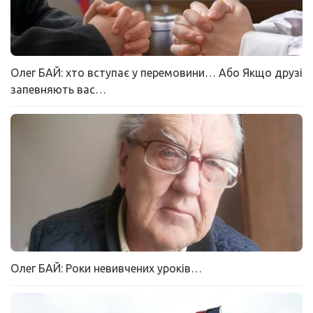
Олег БАЙ: хто вступає у перемовини… Або Якщо друзі
запевняють вас…
Олег БАЙ: Роки невивчених уроків…