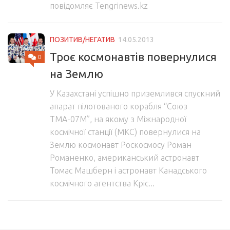
повідомляє Tengrinews.kz
ПОЗИТИВ/НЕГАТИВ
14.05.2013
Троє космонавтів повернулися
0
на Землю
У Казахстані успішно приземлився спускний
апарат пілотованого корабля “Союз
ТМА-07М”, на якому з Міжнародної
космічної станції (МКС) повернулися на
Землю космонавт Роскосмосу Роман
Романенко, американський астронавт
Томас Машберн і астронавт Канадського
космічного агентства Кріс...