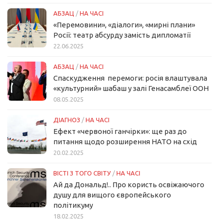
АБЗАЦ
/
НА ЧАСІ
«Перемовини», «діалоги», «мирні плани»
Росії: театр абсурду замість дипломатії
22.06.2025
АБЗАЦ
/
НА ЧАСІ
Спаскудження перемоги: росія влаштувала
«культурний» шабаш у залі Генасамблеї ООН
08.05.2025
ДІАГНОЗ
/
НА ЧАСІ
Ефект «червоної ганчірки»: ще раз до
питання щодо розширення НАТО на схід
20.02.2025
ВІСТІ З ТОГО СВІТУ
/
НА ЧАСІ
Ай да Дональд!.. Про користь освіжаючого
душу для вищого європейського
політикуму
18.02.2025