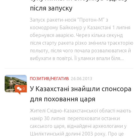
після запуску
Запуск ракети-носія “Протон-М” з
космодрому Байконур у Казахстані 1 липня
обернувся аварією. Через кілька секунд
після старту ракета різко змінила траєкторію
польоту, після чого почала розвалюватися й
вибухати в повітрі. Її уламки впали біля...
ПОЗИТИВ/НЕГАТИВ
26.06.2013
У Казахстані знайшли спонсора
0
для поховання царя
Жителі Східно-Казахстанської області мають
намір 30 липня перепоховати останки
сакського царя, віднайдені археологами у
Шиліктинській долині 2003 року. Про це