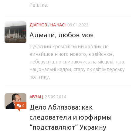
Репліка.
ДІАГНОЗ
/
НА ЧАСІ
09.01.2022
Алмати, любов моя
Сучасний кремлівський карлик не
винайшов нічого нового, а здійснює,
небезуспішно спираючись на місцеві, т.зв.
національні кадри, стару як світ імперську
політику.
АБЗАЦ
25.09.2014
Дело Аблязова: как
0
следователи и юрфирмы
“подставляют” Украину