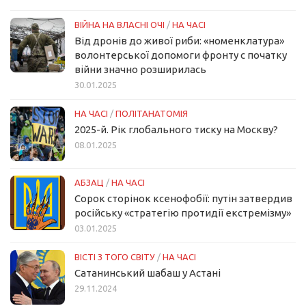
ВІЙНА НА ВЛАСНІ ОЧІ
/
НА ЧАСІ
Від дронів до живої риби: «номенклатура»
волонтерської допомоги фронту с початку
війни значно розширилась
30.01.2025
НА ЧАСІ
/
ПОЛІТАНАТОМІЯ
2025-й. Рік глобального тиску на Москву?
08.01.2025
АБЗАЦ
/
НА ЧАСІ
Сорок сторінок ксенофобії: путін затвердив
російську «стратегію протидії екстремізму»
03.01.2025
ВІСТІ З ТОГО СВІТУ
/
НА ЧАСІ
Сатанинський шабаш у Астані
29.11.2024