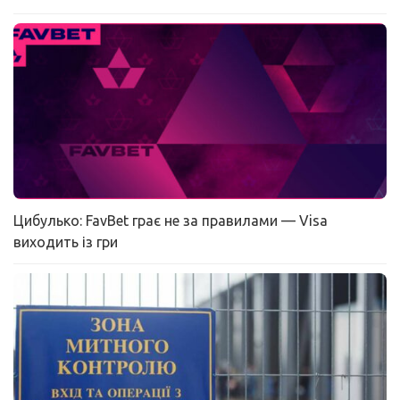
Цибулько: FavBet грає не за правилами — Visa
виходить із гри