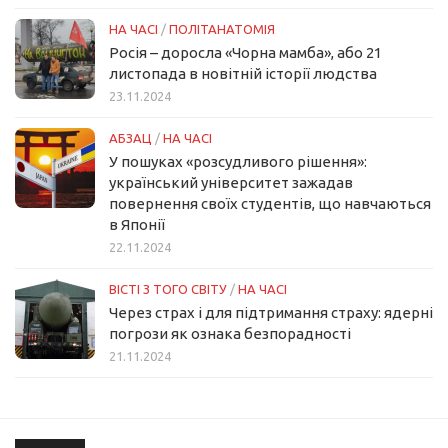
НА ЧАСІ
/
ПОЛІТАНАТОМІЯ
Росія – доросла «Чорна мамба», або 21
листопада в новітній історії людства
23.11.2024
АБЗАЦ
/
НА ЧАСІ
У пошуках «розсудливого рішення»:
український університет зажадав
повернення своїх студентів, що навчаються
в Японії
22.11.2024
ВІСТІ З ТОГО СВІТУ
/
НА ЧАСІ
Через страх і для підтримання страху: ядерні
погрози як ознака безпорадності
21.11.2024