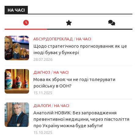
НА ЧАСІ
АБСУРДОПЕРЕКЛАД
/
НА ЧАСІ
Щодо стратегічного прогнозування: як це
іноді буває у бункері
28.07.2026
ДІАГНОЗ
/
НА ЧАСІ
Мова як зброя: чи не годі толерувати
російську в ООН?
15.11.2025
ДІАЛОГИ
/
НА ЧАСІ
Анатолій НОВИК: Без запровадження
превентивної медицини, через півстоліття
про Україну можна буде забути!
15.10.2025