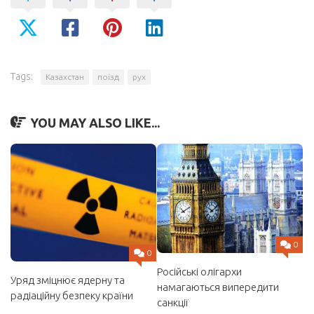
Tags:
Казахстан
поїзд
рух
YOU MAY ALSO LIKE...
0
0
Російські олігархи
Уряд зміцнює ядерну та
намагаються випередити
радіаційну безпеку країни
санкції