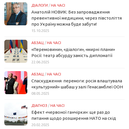
ДІАЛОГИ
/
НА ЧАСІ
Анатолій НОВИК: Без запровадження
превентивної медицини, через півстоліття
про Україну можна буде забути!
15.10.2025
АБЗАЦ
/
НА ЧАСІ
«Перемовини», «діалоги», «мирні плани»
Росії: театр абсурду замість дипломатії
22.06.2025
АБЗАЦ
/
НА ЧАСІ
Спаскудження перемоги: росія влаштувала
«культурний» шабаш у залі Генасамблеї ООН
08.05.2025
ДІАГНОЗ
/
НА ЧАСІ
Ефект «червоної ганчірки»: ще раз до
питання щодо розширення НАТО на схід
20.02.2025