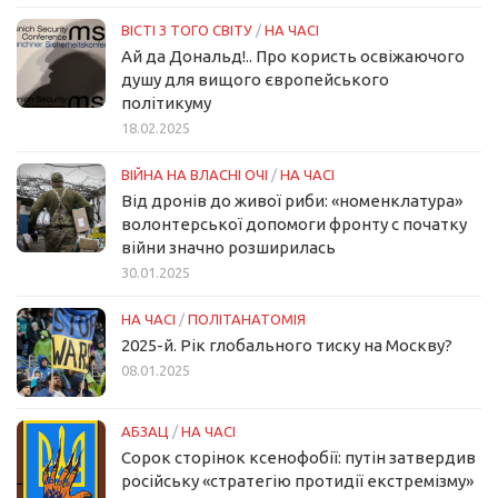
ВІСТІ З ТОГО СВІТУ
/
НА ЧАСІ
Ай да Дональд!.. Про користь освіжаючого
душу для вищого європейського
політикуму
18.02.2025
ВІЙНА НА ВЛАСНІ ОЧІ
/
НА ЧАСІ
Від дронів до живої риби: «номенклатура»
волонтерської допомоги фронту с початку
війни значно розширилась
30.01.2025
НА ЧАСІ
/
ПОЛІТАНАТОМІЯ
2025-й. Рік глобального тиску на Москву?
08.01.2025
АБЗАЦ
/
НА ЧАСІ
Сорок сторінок ксенофобії: путін затвердив
російську «стратегію протидії екстремізму»