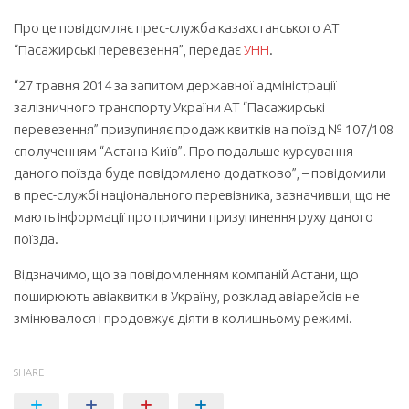
Про це повідомляє прес-служба казахстанського АТ
“Пасажирські перевезення”, передає
УНН
.
“27 травня 2014 за запитом державної адміністрації
залізничного транспорту України АТ “Пасажирські
перевезення” призупиняє продаж квитків на поїзд № 107/108
сполученням “Астана-Київ”. Про подальше курсування
даного поїзда буде повідомлено додатково”, – повідомили
в прес-службі національного перевізника, зазначивши, що не
мають інформації про причини призупинення руху даного
поїзда.
Відзначимо, що за повідомленням компаній Астани, що
поширюють авіаквитки в Україну, розклад авіарейсів не
змінювалося і продовжує діяти в колишньому режимі.
SHARE