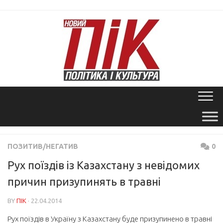
Skip
to
content
ПОЗИТИВ/НЕГАТИВ
0
Рух поїздів із Казахстану з невідомих
причин призупинять в травні
BY
ПІК
· 22.04.2014
Рух поїздів в Україну з Казахстану буде призупинено в травні