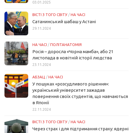
03.01.2025
ВІСТІ З ТОГО СВІТУ
/
НА ЧАСІ
Сатанинський шабаш у Астані
29.11.2024
НА ЧАСІ
/
ПОЛІТАНАТОМІЯ
Росія – доросла «Чорна мамба», або 21
листопада в новітній історії людства
23.11.2024
АБЗАЦ
/
НА ЧАСІ
У пошуках «розсудливого рішення»:
український університет зажадав
повернення своїх студентів, що навчаються
в Японії
22.11.2024
ВІСТІ З ТОГО СВІТУ
/
НА ЧАСІ
Через страх і для підтримання страху: ядерні