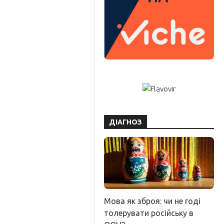
ДІАГНОЗ
Мова як зброя: чи не годі
толерувати російську в