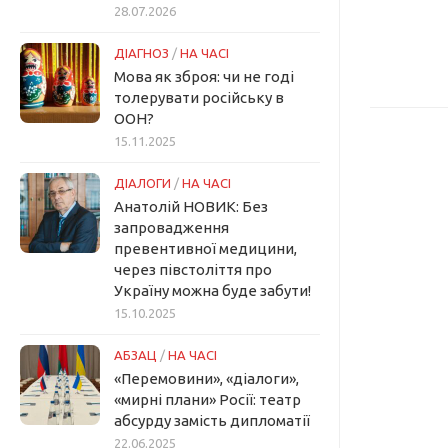
28.07.2026
ДІАГНОЗ
/
НА ЧАСІ
Мова як зброя: чи не годі
толерувати російську в
ООН?
15.11.2025
ДІАЛОГИ
/
НА ЧАСІ
Анатолій НОВИК: Без
запровадження
превентивної медицини,
через півстоліття про
Україну можна буде забути!
15.10.2025
АБЗАЦ
/
НА ЧАСІ
«Перемовини», «діалоги»,
«мирні плани» Росії: театр
абсурду замість дипломатії
22.06.2025