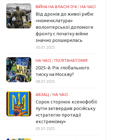
ВІЙНА НА ВЛАСНІ ОЧІ
/
НА ЧАСІ
Від дронів до живої риби:
«номенклатура»
волонтерської допомоги
фронту с початку війни
значно розширилась
30.01.2025
НА ЧАСІ
/
ПОЛІТАНАТОМІЯ
2025-й. Рік глобального
тиску на Москву?
08.01.2025
АБЗАЦ
/
НА ЧАСІ
Сорок сторінок ксенофобії:
путін затвердив російську
«стратегію протидії
екстремізму»
03.01.2025