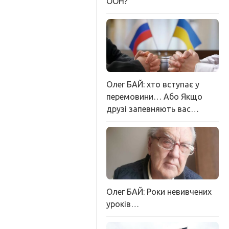
ООН?
Олег БАЙ: хто вступає у
перемовини… Або Якщо
друзі запевняють вас…
Олег БАЙ: Роки невивчених
уроків…