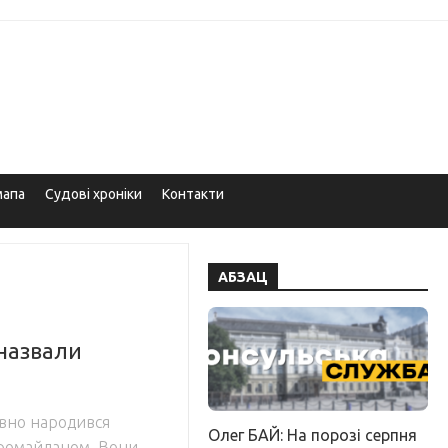
мапа
Судові хроніки
Контакти
АБЗАЦ
назвали
авно народився
Олег БАЙ: На порозі серпня
вромайданом. Вони