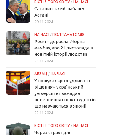
ВІСТІ З ТОГО СВІТУ
/
НА ЧАСІ
Сатанинський шабаш у
Астані
29.11.2024
НА ЧАСІ
/
ПОЛІТАНАТОМІЯ
Росія – доросла «Чорна
мамба», або 21 листопада в
новітній історії людства
23.11.2024
АБЗАЦ
/
НА ЧАСІ
У пошуках «розсудливого
рішення»: український
університет зажадав
повернення своїх студентів,
що навчаються в Японії
22.11.2024
ВІСТІ З ТОГО СВІТУ
/
НА ЧАСІ
Через страх і для