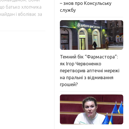
– знов про Консульську
що батько хлопчика
службу
айдан і вболіває за
Темний бік “Фармастора”:
як Ігор Червоненко
перетворив аптечні мережі
на пральні з відмивання
грошей?