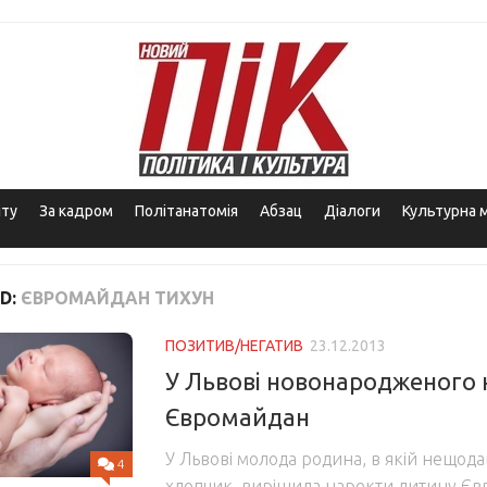
іту
За кадром
Політанатомія
Абзац
Діалоги
Культурна 
D:
ЄВРОМАЙДАН ТИХУН
ПОЗИТИВ/НЕГАТИВ
23.12.2013
У Львові новонародженого 
Євромайдан
У Львові молода родина, в якій нещод
4
хлопчик, вирішила наректи дитину Є