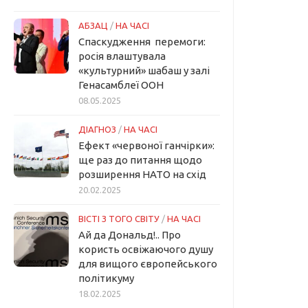
АБЗАЦ
/
НА ЧАСІ
Спаскудження перемоги:
росія влаштувала
«культурний» шабаш у залі
Генасамблеї ООН
08.05.2025
ДІАГНОЗ
/
НА ЧАСІ
Ефект «червоної ганчірки»:
ще раз до питання щодо
розширення НАТО на схід
20.02.2025
ВІСТІ З ТОГО СВІТУ
/
НА ЧАСІ
Ай да Дональд!.. Про
користь освіжаючого душу
для вищого європейського
політикуму
18.02.2025