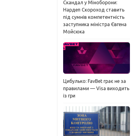
Скандал у Міноборони:
Нардеп Скороход ставить
під сумнів компетентність
заступника міністра Євгена
Мойсюка
Цибулько: FavBet грає не за
правилами — Visa виходить
із гри