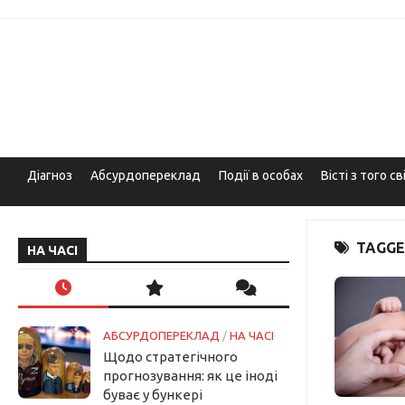
Skip
to
content
Діагноз
Абсурдопереклад
Події в особах
Вісті з того св
TAGGE
НА ЧАСІ
АБСУРДОПЕРЕКЛАД
/
НА ЧАСІ
Щодо стратегічного
прогнозування: як це іноді
буває у бункері