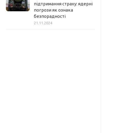
підтримання страху: ядерні
погрози як ознака
безпорадності
21.11.2024