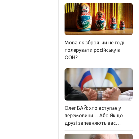
Мова як зброя: чи не годі
толерувати російську в
ООН?
Олег БАЙ: хто вступає у
перемовини… Або Якщо
друзі запевняють вас…