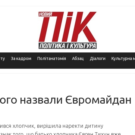
іту
За кадром
Політанатомія
Абзац
Діалоги
Культурна 
ого назвали Євромайдан
дився хлопчик, вирішила наректи дитину
нак того, що батько хлопчика Євген Тихун вже