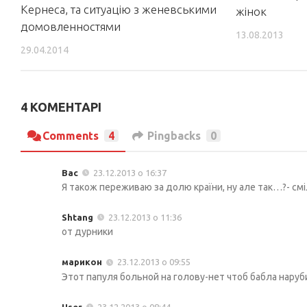
Кернеса, та ситуацію з женевськими
жінок
домовленностями
13.08.2013
29.04.2014
4 КОМЕНТАРІ
Comments
4
Pingbacks
0
Вас
23.12.2013 о 16:37
Я також переживаю за долю країни, ну але так…?- смі
Shtang
23.12.2013 о 11:36
от дурники
марикон
23.12.2013 о 09:55
Этот папуля больной на голову-нет чтоб бабла нару
User
23.12.2013 о 08:44