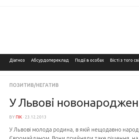
Skip
to
content
Діагноз
Абсурдопереклад
Події в особах
Вісті з того св
ПОЗИТИВ/НЕГАТИВ
У Львові новонароджен
BY
ПІК
· 23.12.2013
У Львові молода родина, в якій нещодавно наро
Євромайданом. Вони прийняли таке рішення на з