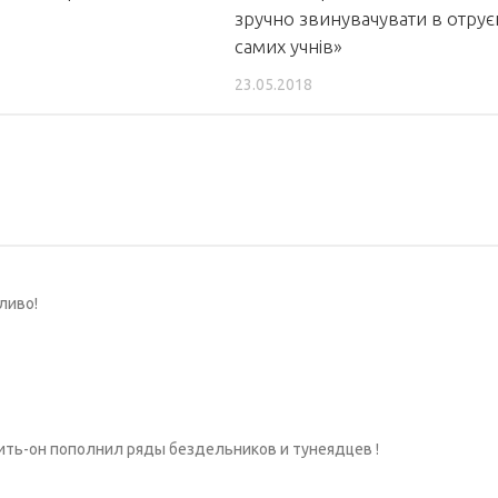
зручно звинувачувати в отрує
самих учнів»
23.05.2018
ливо!
бить-он пополнил ряды бездельников и тунеядцев !