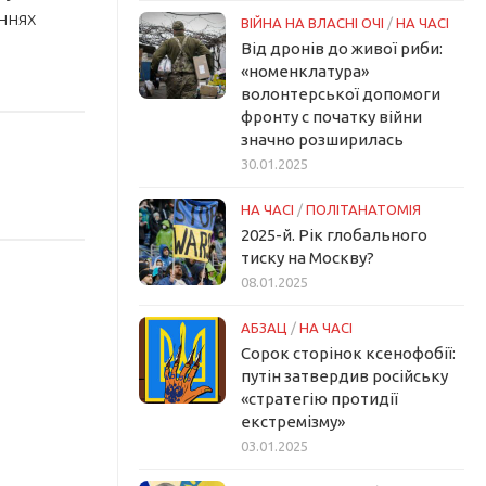
ннях
ВІЙНА НА ВЛАСНІ ОЧІ
/
НА ЧАСІ
Від дронів до живої риби:
«номенклатура»
волонтерської допомоги
фронту с початку війни
значно розширилась
30.01.2025
НА ЧАСІ
/
ПОЛІТАНАТОМІЯ
2025-й. Рік глобального
тиску на Москву?
08.01.2025
АБЗАЦ
/
НА ЧАСІ
Сорок сторінок ксенофобії:
путін затвердив російську
«стратегію протидії
екстремізму»
03.01.2025