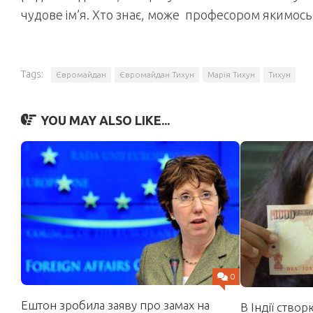
чудове ім’я. Хто знає, може професором якимось 
Tags:
Євромайдан
Євромайдан Тихун
Марія Тихун
Тихун
YOU MAY ALSO LIKE...
0
Ештон зробила заяву про замах на
В Індії ство