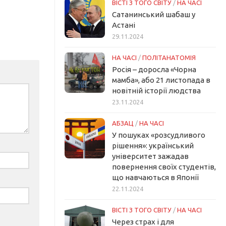
ВІСТІ З ТОГО СВІТУ
/
НА ЧАСІ
Сатанинський шабаш у
Астані
29.11.2024
НА ЧАСІ
/
ПОЛІТАНАТОМІЯ
Росія – доросла «Чорна
мамба», або 21 листопада в
новітній історії людства
23.11.2024
АБЗАЦ
/
НА ЧАСІ
У пошуках «розсудливого
рішення»: український
університет зажадав
повернення своїх студентів,
що навчаються в Японії
22.11.2024
ВІСТІ З ТОГО СВІТУ
/
НА ЧАСІ
Через страх і для