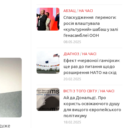
АБЗАЦ
/
НА ЧАСІ
Спаскудження перемоги:
росія влаштувала
«культурний» шабаш у залі
Генасамблеї ООН
08.05.2025
ДІАГНОЗ
/
НА ЧАСІ
Ефект «червоної ганчірки»:
ще раз до питання щодо
розширення НАТО на схід
20.02.2025
ВІСТІ З ТОГО СВІТУ
/
НА ЧАСІ
Ай да Дональд!.. Про
користь освіжаючого душу
для вищого європейського
політикуму
18.02.2025
 дуже