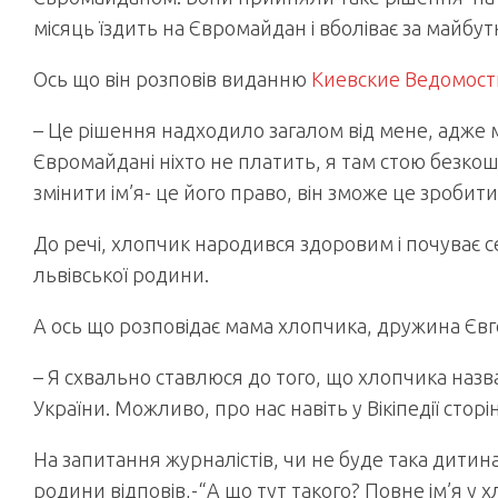
місяць їздить на Євромайдан і вболіває за майбут
Ось що він розповів виданню
Киевские Ведомост
– Це рішення надходило загалом від мене, адже м
Євромайдані ніхто не платить, я там стою безкош
змінити ім’я- це його право, він зможе це зробити.
До речі, хлопчик народився здоровим і почуває с
львівської родини.
А ось що розповідає мама хлопчика, дружина Євг
– Я схвально ставлюся до того, що хлопчика назв
України. Можливо, про нас навіть у Вікіпедії сторі
На запитання журналістів, чи не буде така дитина
родини відповів,-“А що тут такого? Повне ім’я у