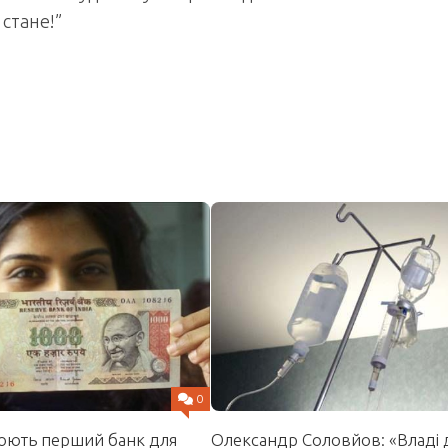
стане!”
0
Олександр Соловйов: «Владі
рюють перший банк для