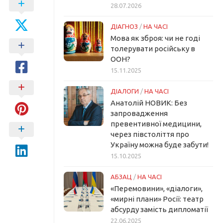
28.07.2026
ДІАГНОЗ
/
НА ЧАСІ
Мова як зброя: чи не годі
толерувати російську в
ООН?
15.11.2025
ДІАЛОГИ
/
НА ЧАСІ
Анатолій НОВИК: Без
запровадження
превентивної медицини,
через півстоліття про
Україну можна буде забути!
15.10.2025
АБЗАЦ
/
НА ЧАСІ
«Перемовини», «діалоги»,
«мирні плани» Росії: театр
абсурду замість дипломатії
22.06.2025