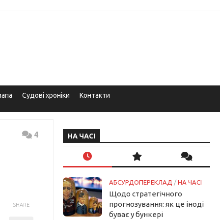
мапа
Судові хроніки
Контакти
4
НА ЧАСІ
АБСУРДОПЕРЕКЛАД
/
НА ЧАСІ
Щодо стратегічного
прогнозування: як це іноді
SHARE
буває у бункері