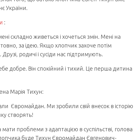
нє України.
и
:
ені складно живеться і хочеться змін. Мені на
товно, за ідею. Якщо хлопчик захоче потім
 Друзі, родичі і сусіди нас підтримують.
ебе добре. Він спокійний і тихий. Це перша дитина
ена Марія Тихун:
али Євромайдан. Ми зробили свій внесок в історію
нку створять!
 мати проблеми з адаптацією в суспільстві, голова
 хлопчика буде Тихун Євромайдан Євгенович-