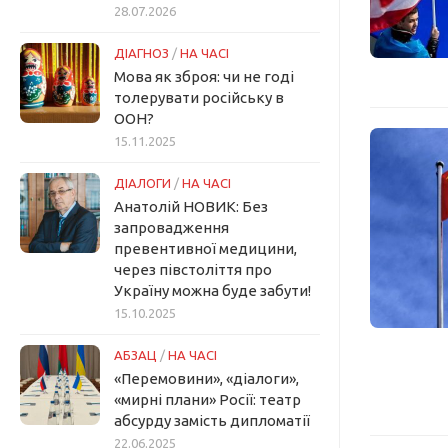
28.07.2026
ДІАГНОЗ
/
НА ЧАСІ
Мова як зброя: чи не годі
толерувати російську в
ООН?
15.11.2025
ДІАЛОГИ
/
НА ЧАСІ
Анатолій НОВИК: Без
запровадження
превентивної медицини,
через півстоліття про
Україну можна буде забути!
15.10.2025
АБЗАЦ
/
НА ЧАСІ
«Перемовини», «діалоги»,
«мирні плани» Росії: театр
абсурду замість дипломатії
22.06.2025