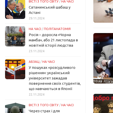
ВІСТІ З ТОГО СВІТУ
/
НА ЧАСІ
Сатанинський шабаш у
Астані
29.11.2024
НА ЧАСІ
/
ПОЛІТАНАТОМІЯ
Росія – доросла «Чорна
мамба», або 21 листопада в
новітній історії людства
23.11.2024
АБЗАЦ
/
НА ЧАСІ
У пошуках «розсудливого
рішення»: український
університет зажадав
повернення своїх студентів,
що навчаються в Японії
22.11.2024
ВІСТІ З ТОГО СВІТУ
/
НА ЧАСІ
Через страх і для