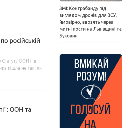
ЗМІ: Контрабанду під
виглядом дронів для ЗСУ,
ймовірно, ввозять через
митні пости на Львівщині та
Буковині
по російській
в Статуту ООН під
а пішла не так, як
і”: ООН та