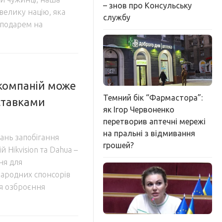
– знов про Консульську
 велику націю, яка
службу
сподарем на
компаній може
Темний бік “Фармастора”:
ставками
як Ігор Червоненко
перетворив аптечні мережі
на пральні з відмивання
ань запобігання
грошей?
 Hikvision та Dahua –
ня для
народних спонсорів
ля озброєння