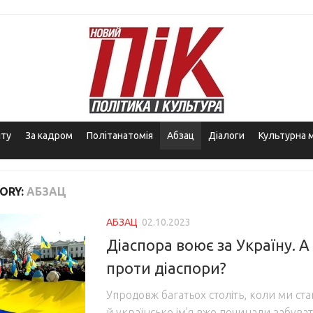
іту
За кадром
Політанатомія
Абзац
Діалоги
Культурна 
ORY:
АБЗАЦ
АБЗАЦ
02.10.2023
Діаспора воює за Україну. А 
проти діаспори?
Упродовж багатьох століть, коли ми ст
й українське ім’я вже починали забува