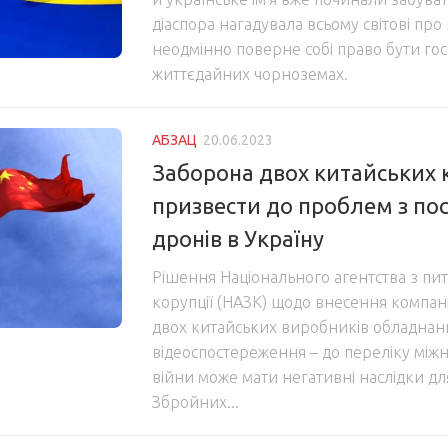
діаспора нагадувала всьому світові про
неодмінно поверне собі право бути го
життєдайних чорноземах.
АБЗАЦ
20.06.2023
Заборона двох китайських 
призвести до проблем з по
дронів в Україну
Рішення Національного агентства з пит
корупції (НАЗК) щодо внесення компаній
двох китайських виробників обладнан
відеоспостереження – до переліку між
війни може мати негативні наслідки д
Збройних...