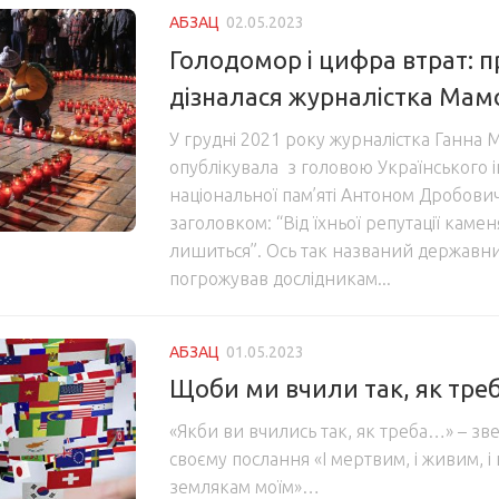
АБЗАЦ
02.05.2023
Голодомор і цифра втрат: п
дізналася журналістка Мам
У грудні 2021 року журналістка Ганна
опублікувала з головою Українського і
національної пам’яті Антоном Дробович
заголовком: “Від їхньої репутації камен
лишиться”. Ось так названий державн
погрожував дослідникам...
АБЗАЦ
01.05.2023
Щоби ми вчили так, як тре
«Якби ви вчились так, як треба…» – зв
своєму послання «І мертвим, і живим,
землякам моїм»…