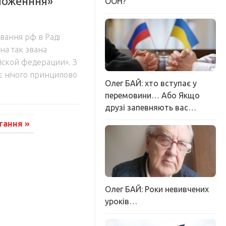
ложенння»
ООН?
вання рф в Раді
на так звана
ской федерации». З
ає нічого принципово
Олег БАЙ: хто вступає у
перемовини… Або Якщо
друзі запевняють вас…
тання »
Олег БАЙ: Роки невивчених
уроків…