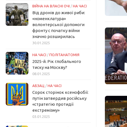
ВІЙНА НА ВЛАСНІ ОЧІ
/
НА ЧАСІ
Від дронів до живої риби:
«номенклатура»
волонтерської допомоги
фронту с початку війни
значно розширилась
30.01.2025
НА ЧАСІ
/
ПОЛІТАНАТОМІЯ
2025-й. Рік глобального
тиску на Москву?
08.01.2025
АБЗАЦ
/
НА ЧАСІ
Сорок сторінок ксенофобії:
путін затвердив російську
«стратегію протидії
екстремізму»
03.01.2025