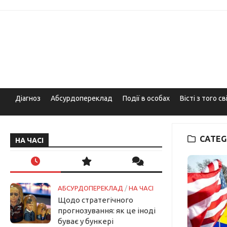
Skip
to
content
Діагноз
Абсурдопереклад
Події в особах
Вісті з того св
CATEG
НА ЧАСІ
АБСУРДОПЕРЕКЛАД
/
НА ЧАСІ
Щодо стратегічного
прогнозування: як це іноді
буває у бункері