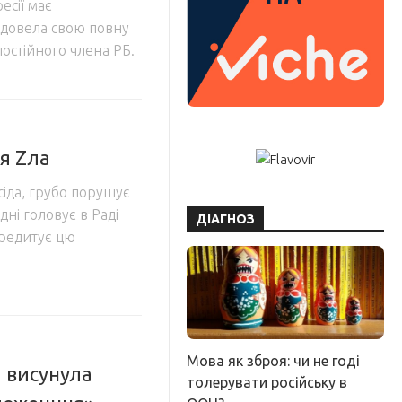
есії має
 довела свою повну
постійного члена РБ.
ня Zла
усіда, грубо порушує
ні головує в Раді
ДІАГНОЗ
редитує цю
Мова як зброя: чи не годі
я висунула
толерувати російську в