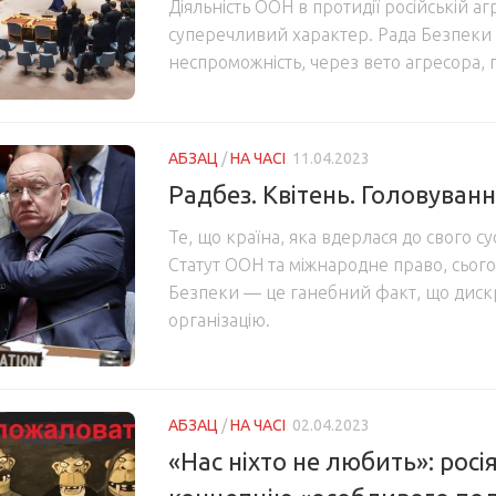
Діяльність ООН в протидії російській агр
суперечливий характер. Рада Безпеки
неспроможність, через вето агресора, 
АБЗАЦ
/
НА ЧАСІ
11.04.2023
Радбез. Квітень. Головуван
Те, що країна, яка вдерлася до свого с
Статут ООН та міжнародне право, сьогод
Безпеки — це ганебний факт, що диск
організацію.
АБЗАЦ
/
НА ЧАСІ
02.04.2023
«Нас ніхто не любить»: росі