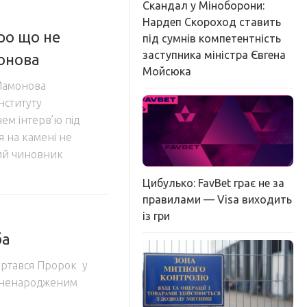
Скандал у Міноборони:
Нардеп Скороход ставить
ро що не
під сумнів компетентність
заступника міністра Євгена
онова
Мойсюка
 Мамонова
нституту
ем інтерв’ю під
я на камені не
ий чиновник
Цибулько: FavBet грає не за
правилами — Visa виходить
із гри
ба
ертався Пророк у
 і ненародженим