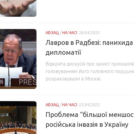
АБЗАЦ
/
НА ЧАСІ
26.04.2023
Лавров в Радбезі: панихида 
дипломатії
Відкрита дискусія про захист принципі
головуванням його головного порушник
розраховували в Москві.
АБЗАЦ
/
НА ЧАСІ
25.04.2023
Проблема “більшої меншост
російська інвазія в Україну