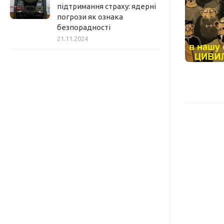
підтримання страху: ядерні
погрози як ознака
безпорадності
21.11.2024