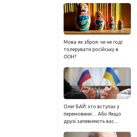
Мова як зброя: чи не годі
толерувати російську в
ООН?
Олег БАЙ: хто вступає у
перемовини… Або Якщо
друзі запевняють вас…