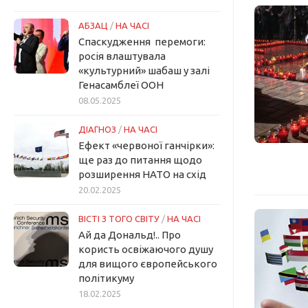
АБЗАЦ
/
НА ЧАСІ
Спаскудження перемоги:
росія влаштувала
«культурний» шабаш у залі
Генасамблеї ООН
08.05.2025
ДІАГНОЗ
/
НА ЧАСІ
Ефект «червоної ганчірки»:
ще раз до питання щодо
розширення НАТО на схід
20.02.2025
ВІСТІ З ТОГО СВІТУ
/
НА ЧАСІ
Ай да Дональд!.. Про
користь освіжаючого душу
для вищого європейського
політикуму
18.02.2025