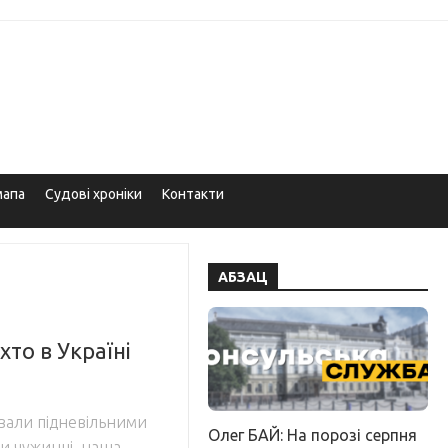
мапа
Судові хроніки
Контакти
АБЗАЦ
хто в Україні
авали підневільними
Олег БАЙ: На порозі серпня
ти чужинці, наша