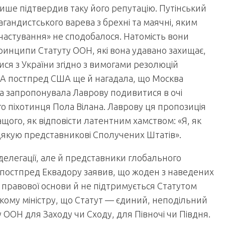
ише підтвердив таку його репутацію. Путінський
агандистського варева з брехні та маячні, яким
 «частування» не сподобалося. Натомість вони
ринципи Статуту ООН, які вона удавано захищає,
ися з України згідно з вимогами резолюцій
 А постпред США ще й нагадала, що Москва
а запропонувала Лаврову подивитися в очі
ого піхотинця Пола Вілана. Лаврову ця пропозиція
ращого, як відповісти латентним хамством: «Я, як
дякую представникові Сполучених Штатів».
 делегації, але й представники глобального
. постпред Еквадору заявив, що жоден з наведених
 правової основи й не підтримується Статутом
ькому міністру, що Статут — єдиний, неподільний
у ООН для Заходу чи Сходу, для Півночі чи Півдня.