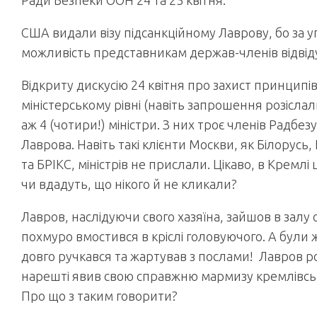
Ради Безпеки ООН 24 та 25 квітня.
США видали візу підсанкційному Лаврову, бо за у
можливість представникам держав-членів відвідув
Відкриту дискусію 24 квітня про захист принцип
міністерському рівні (навіть запрошення розіслали
аж 4 (чотири!) міністри. З них троє членів Радбез
Лаврова. Навіть такі клієнти Москви, як Білорусь
та БРІКС, міністрів не прислали. Цікаво, в Крем
чи вдадуть, що нікого й не кликали?
Лавров, наслідуючи свого хазяїна, зайшов в залу 
похмуро вмостився в кріслі головуючого. А були ж
довго ручкався та жартував з послами! Лавров р
нарешті явив свою справжню мармизу кремлівсь
Про що з таким говорити?