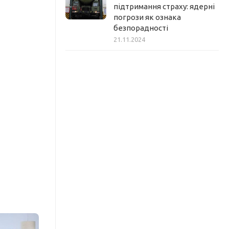
підтримання страху: ядерні
погрози як ознака
безпорадності
21.11.2024