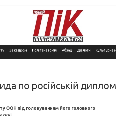
іту
За кадром
Політанатомія
Абзац
Діалоги
Культурна 
ида по російській диплом
уту ООН під головуванням його головного
оскві.