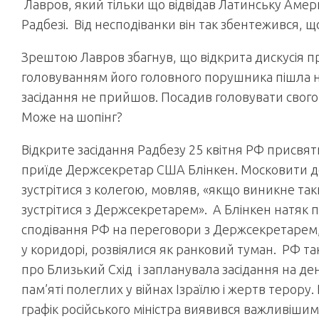
Лавров, який тільки що відвідав Латинську Америк
Радбезі. Від несподіванки він так збентежився, щ
Зрештою Лавров збагнув, що відкрита дискусія п
головуванням його головного порушника пішла не 
засідання не прийшов. Посадив головувати свого 
Може на шопінг?
Відкрите засідання Радбезу 25 квітня РФ присвят
приїде Держсекретар США Блінкен. Московити д
зустрітися з колегою, мовляв, «якщо виникне таки
зустрітися з Держсекретарем». А Блінкен натяк пр
сподівання РФ на переговори з Держсекретарем,
у коридорі, розвіялися як ранковий туман. РФ та
про Близький Схід і запланувала засідання на ден
пам’яті полеглих у війнах Ізраїлю і жертв терору
графік російського міністра виявився важливіши