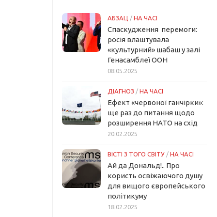
АБЗАЦ
/
НА ЧАСІ
Спаскудження перемоги:
росія влаштувала
«культурний» шабаш у залі
Генасамблеї ООН
08.05.2025
ДІАГНОЗ
/
НА ЧАСІ
Ефект «червоної ганчірки»:
ще раз до питання щодо
розширення НАТО на схід
20.02.2025
ВІСТІ З ТОГО СВІТУ
/
НА ЧАСІ
Ай да Дональд!.. Про
користь освіжаючого душу
для вищого європейського
політикуму
18.02.2025