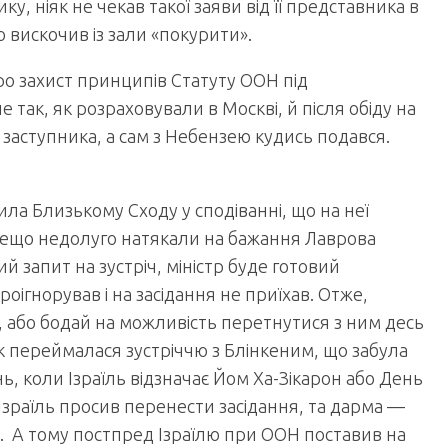
у, ніяк не чекав такої заяви від її представника в
о вискочив із зали «покурити».
ро захист принципів Статуту ООН під
так, як розраховували в Москві, й після обіду на
заступника, а сам з Небензею кудись подався.
ила Близькому Сходу у сподіванні, що на неї
ещо недолуго натякали на бажання Лаврова
й запит на зустріч, міністр буде готовий
оігнорував і на засідання не приїхав. Отже,
 або бодай на можливість перетнутися з ним десь
к переймалася зустріччю з Блінкеним, що забула
ь, коли Ізраїль відзначає Йом Ха-Зікарон або День
. Ізраїль просив перенести засідання, та дарма —
м. А тому постпред Ізраїлю при ООН поставив на