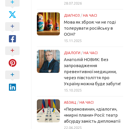
28.07.2026
ДІАГНОЗ
/
НА ЧАСІ
Мова як зброя: чи не годі
толерувати російську в
ООН?
15.11.2025
ДІАЛОГИ
/
НА ЧАСІ
Анатолій НОВИК: Без
запровадження
превентивної медицини,
через півстоліття про
Україну можна буде забути!
15.10.2025
АБЗАЦ
/
НА ЧАСІ
«Перемовини», «діалоги»,
«мирні плани» Росії: театр
абсурду замість дипломатії
22.06.2025