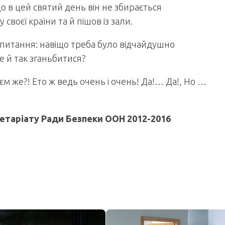
 що в цей святий день він не збирається
воєї країни та й пішов із зали.
апитання: навіщо треба було відчайдушно
е й так зганьбитися?
м же?! Ето ж ведь очень і очень! Да!… Да!, Но …
етаріату Ради Безпеки ООН 2012-2016