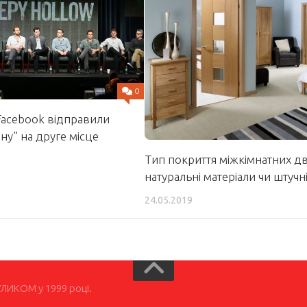
0
Facebook відправили
у” на друге місце
Тип покриття міжкімнатних д
натуральні матеріали чи штучні
24.05.2019
УЛИКОМ у 1999 році.