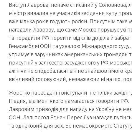
Виступ Лаврова, неначе списаний у Соловйова, л
міністр вивалив на учасників засідання купу проп
вже кілька років годують росіян. Присутнім таке
нагадали Лаврову, що саме Москва порушує усі п
та порадили РФ перейти від слів до діла й забрат
Генасамблеї ООН та ухвалою Міжнародного суду.
утримує в заручниках американських громадян т
присутній у залі сестрі засудженого у РФ морськ
аж ніяк не сподобалася і він не знайшов нічого к
ввічливий головуючий, незважаючи ні на що, по
Жорстко на засіданні виступали не тільки західні
Півдня, від імені якого намагається говорити РФ
Лавровим приводів для нападу на Україну не має
ООН. Далі посол Ернан Перес Луз нагадав путінс
та однаковий для всіх. Бо немає окремого Статут