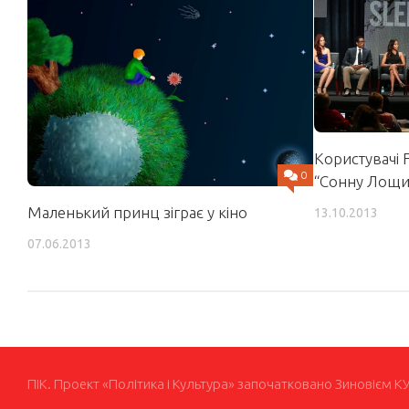
Користувачі 
0
“Сонну Лощин
Маленький принц зіграє у кіно
13.10.2013
07.06.2013
ПІК. Проект «Політика і Культура» започатковано Зиновієм К