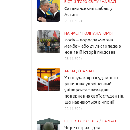
ВІСТІ З ТОГО СВІТУ
/
НА ЧАСІ
Сатанинський шабаш у
Астані
29.11.2024
НА ЧАСІ
/
ПОЛІТАНАТОМІЯ
Росія – доросла «Чорна
мамба», або 21 листопада в
новітній історії людства
23.11.2024
АБЗАЦ
/
НА ЧАСІ
У пошуках «розсудливого
рішення»: український
університет зажадав
повернення своїх студентів,
що навчаються в Японії
22.11.2024
ВІСТІ З ТОГО СВІТУ
/
НА ЧАСІ
Через страх і для