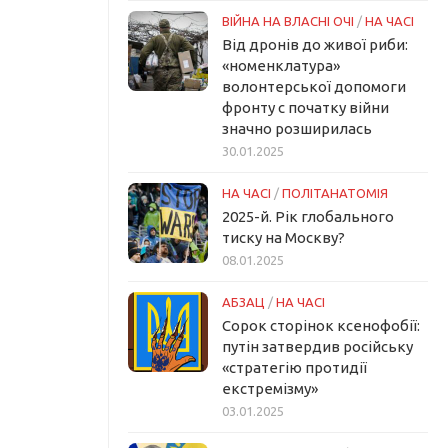
ВІЙНА НА ВЛАСНІ ОЧІ
/
НА ЧАСІ
Від дронів до живої риби:
«номенклатура»
волонтерської допомоги
фронту с початку війни
значно розширилась
30.01.2025
НА ЧАСІ
/
ПОЛІТАНАТОМІЯ
2025-й. Рік глобального
тиску на Москву?
08.01.2025
АБЗАЦ
/
НА ЧАСІ
Сорок сторінок ксенофобії:
путін затвердив російську
«стратегію протидії
екстремізму»
03.01.2025