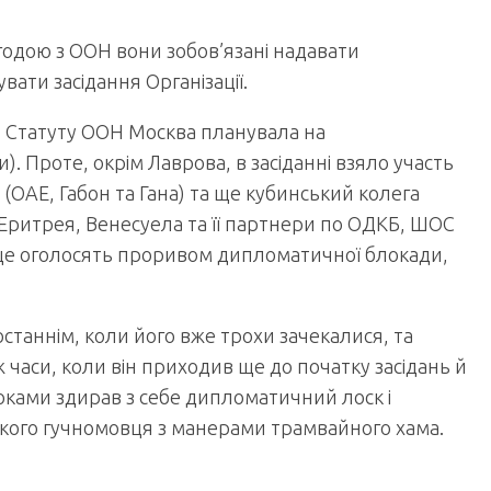
годою з ООН вони зобов’язані надавати
ати засідання Організації.
ів Статуту ООН Москва планувала на
). Проте, окрім Лаврова, в засіданні взяло участь
у (ОАЕ, Габон та Гана) та ще кубинський колега
, Еритрея, Венесуела та її партнери по ОДКБ, ШОС
лі це оголосять проривом дипломатичної блокади,
останнім, коли його вже трохи зачекалися, та
 часи, коли він приходив ще до початку засідань й
оками здирав з себе дипломатичний лоск і
кого гучномовця з манерами трамвайного хама.