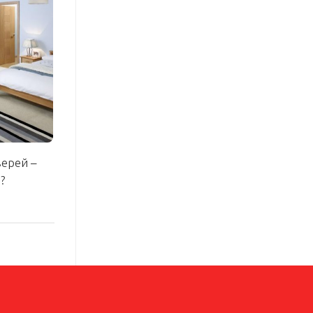
верей –
?