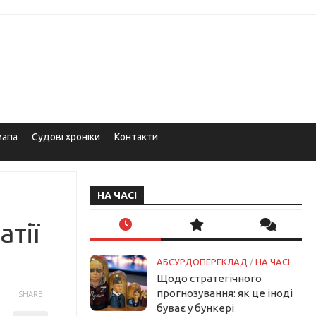
мапа
Судові хроніки
Контакти
НА ЧАСІ
атії
АБСУРДОПЕРЕКЛАД
/
НА ЧАСІ
Щодо стратегічного
прогнозування: як це іноді
SHARE
буває у бункері