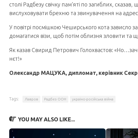
столі Радбезу свічку пам’яті по загиблих, сказав,
вислуховувати брехню та звинувачення на адресу с
У повітрі посмішкою Чеширського кота зависло з
домагатися візи, щоб потім облизня зловити та щ
Як казав Свирид Петрович Голохвастов: «Но…зачє
нєт!»
Олександр МАЦУКА, дипломат, керівник Секр
Tags:
Лавров
Радбез ООН
україно-російська війна
YOU MAY ALSO LIKE...