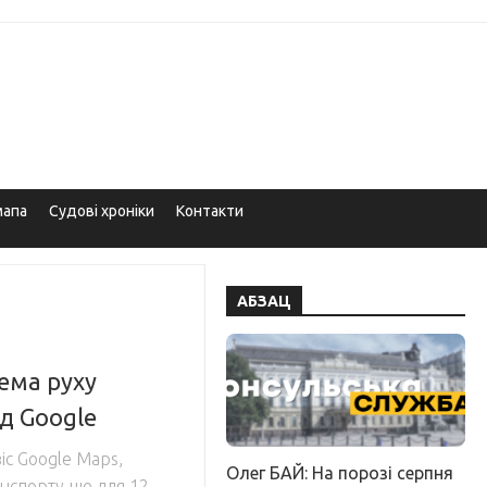
мапа
Судові хроніки
Контакти
АБЗАЦ
хема руху
д Google
іс Google Maps,
Олег БАЙ: На порозі серпня
нспорту ще для 12