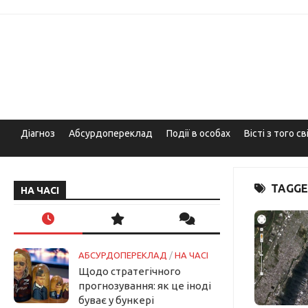
Skip
to
content
Діагноз
Абсурдопереклад
Події в особах
Вісті з того св
TAGGE
НА ЧАСІ
АБСУРДОПЕРЕКЛАД
/
НА ЧАСІ
Щодо стратегічного
прогнозування: як це іноді
буває у бункері