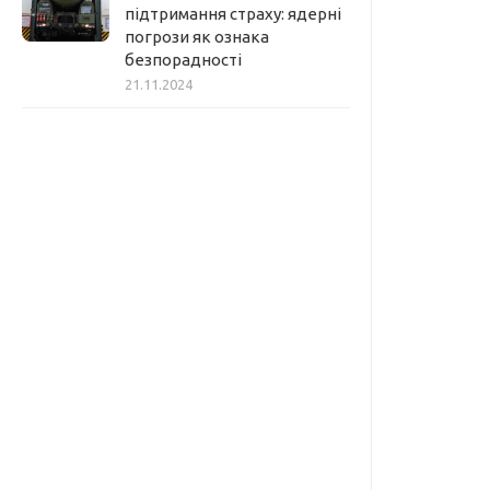
підтримання страху: ядерні
погрози як ознака
безпорадності
21.11.2024