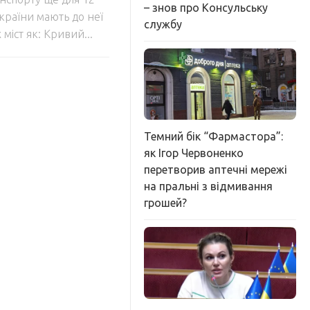
– знов про Консульську
 країни мають до неї
службу
 міст як: Кривий...
Темний бік “Фармастора”:
як Ігор Червоненко
перетворив аптечні мережі
на пральні з відмивання
грошей?