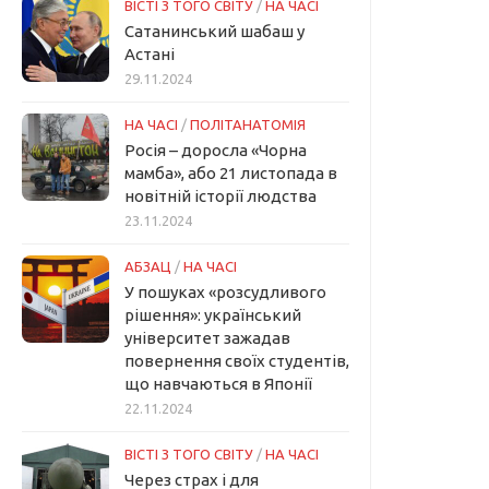
ВІСТІ З ТОГО СВІТУ
/
НА ЧАСІ
Сатанинський шабаш у
Астані
29.11.2024
НА ЧАСІ
/
ПОЛІТАНАТОМІЯ
Росія – доросла «Чорна
мамба», або 21 листопада в
новітній історії людства
23.11.2024
АБЗАЦ
/
НА ЧАСІ
У пошуках «розсудливого
рішення»: український
університет зажадав
повернення своїх студентів,
що навчаються в Японії
22.11.2024
ВІСТІ З ТОГО СВІТУ
/
НА ЧАСІ
Через страх і для