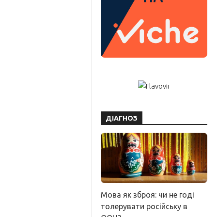
ДІАГНОЗ
Мова як зброя: чи не годі
толерувати російську в