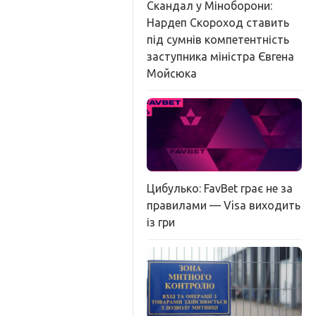
Скандал у Міноборони:
Нардеп Скороход ставить
під сумнів компетентність
заступника міністра Євгена
Мойсюка
Цибулько: FavBet грає не за
правилами — Visa виходить
із гри