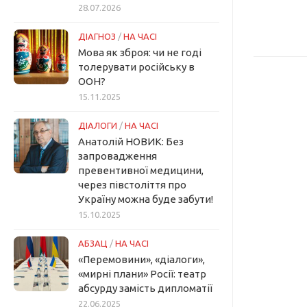
28.07.2026
ДІАГНОЗ
/
НА ЧАСІ
Мова як зброя: чи не годі
толерувати російську в
ООН?
15.11.2025
ДІАЛОГИ
/
НА ЧАСІ
Анатолій НОВИК: Без
запровадження
превентивної медицини,
через півстоліття про
Україну можна буде забути!
15.10.2025
АБЗАЦ
/
НА ЧАСІ
«Перемовини», «діалоги»,
«мирні плани» Росії: театр
абсурду замість дипломатії
22.06.2025