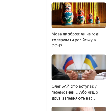
Мова як зброя: чи не годі
толерувати російську в
ООН?
Олег БАЙ: хто вступає у
перемовини… Або Якщо
друзі запевняють вас…