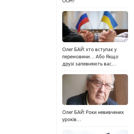
ООН?
Олег БАЙ: хто вступає у
перемовини… Або Якщо
друзі запевняють вас…
Олег БАЙ: Роки невивчених
уроків…