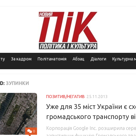
іту
За кадром
Політанатомія
Абзац
Діалоги
Культурна 
D:
ЗУПИНКИ
ПОЗИТИВ/НЕГАТИВ
25.11.2013
Уже для 35 міст України є с
громадського транспорту ві
Корпорація Google Inc. розширила серв
0
запустивши функцію Громадського тра