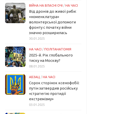
ВІЙНА НА ВЛАСНІ ОЧІ
/
НА ЧАСІ
Від дронів до живої риби:
«номенклатура»
волонтерської допомоги
фронту с початку війни
значно розширилась
30.01.2025
НА ЧАСІ
/
ПОЛІТАНАТОМІЯ
2025-й. Рік глобального
тиску на Москву?
08.01.2025
АБЗАЦ
/
НА ЧАСІ
Сорок сторінок ксенофобії:
путін затвердив російську
«стратегію протидії
екстремізму»
03.01.2025