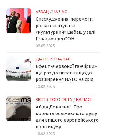
АБЗАЦ
/
НА ЧАСІ
Спаскудження перемоги:
росія влаштувала
«культурний» шабаш у залі
Генасамблеї ООН
08.05.2025
ДІАГНОЗ
/
НА ЧАСІ
Ефект «червоної ганчірки»:
ще раз до питання щодо
розширення НАТО на схід
20.02.2025
ВІСТІ З ТОГО СВІТУ
/
НА ЧАСІ
Ай да Дональд!.. Про
користь освіжаючого душу
для вищого європейського
політикуму
18.02.2025