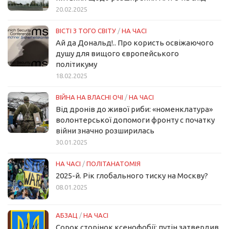
20.02.2025
ВІСТІ З ТОГО СВІТУ
/
НА ЧАСІ
Ай да Дональд!.. Про користь освіжаючого
душу для вищого європейського
політикуму
18.02.2025
ВІЙНА НА ВЛАСНІ ОЧІ
/
НА ЧАСІ
Від дронів до живої риби: «номенклатура»
волонтерської допомоги фронту с початку
війни значно розширилась
30.01.2025
НА ЧАСІ
/
ПОЛІТАНАТОМІЯ
2025-й. Рік глобального тиску на Москву?
08.01.2025
АБЗАЦ
/
НА ЧАСІ
Сорок сторінок ксенофобії: путін затвердив