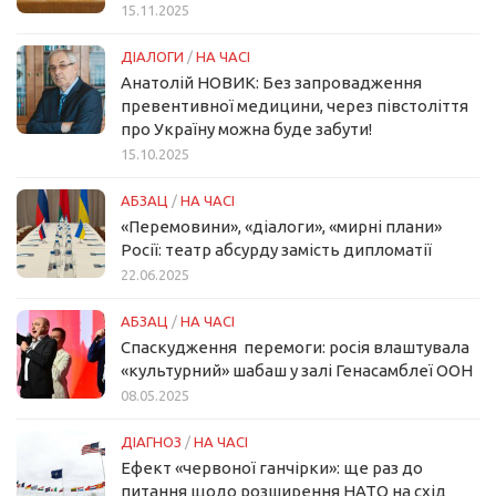
15.11.2025
ДІАЛОГИ
/
НА ЧАСІ
Анатолій НОВИК: Без запровадження
превентивної медицини, через півстоліття
про Україну можна буде забути!
15.10.2025
АБЗАЦ
/
НА ЧАСІ
«Перемовини», «діалоги», «мирні плани»
Росії: театр абсурду замість дипломатії
22.06.2025
АБЗАЦ
/
НА ЧАСІ
Спаскудження перемоги: росія влаштувала
«культурний» шабаш у залі Генасамблеї ООН
08.05.2025
ДІАГНОЗ
/
НА ЧАСІ
Ефект «червоної ганчірки»: ще раз до
питання щодо розширення НАТО на схід