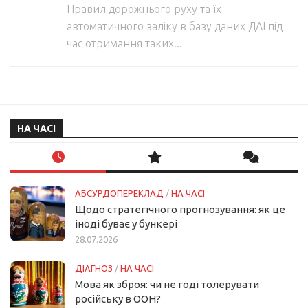
Правил дорожнього руху та їх
автоматичного заліку в базу даних ДАІ під
час отримання таких...
НА ЧАСІ
АБСУРДОПЕРЕКЛАД
/
НА ЧАСІ
Щодо стратегічного прогнозування: як це
іноді буває у бункері
28.07.2026
ДІАГНОЗ
/
НА ЧАСІ
Мова як зброя: чи не годі толерувати
російську в ООН?