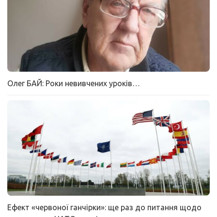
Олег БАЙ: Роки невивчених уроків…
Ефект «червоної ганчірки»: ще раз до питання щодо