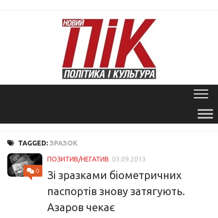
Skip
to
content
TAGGED:
ЗРАЗОК
ПОЗИТИВ/НЕГАТИВ
03.09.2013
0
Зі зразками біометричних
паспортів знову затягують.
Азаров чекає