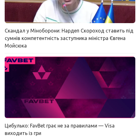
Скандал у Міноборони: Нардеп Скороход ставить під
сумнів компетентність заступника міністра Євгена
Мойсюка
Цибулько: FavBet грає не за правилами — Visa
виходить із гри