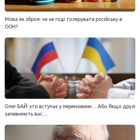
Мова як зброя: чи не годі толерувати російську в
ООН?
Олег БАЙ: хто вступає у перемовини… Або Якщо друзі
запевняють вас…