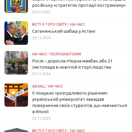
російську «стратегію протидії екстремізму»
03.01.2025
ВІСТІ З ТОГО СВІТУ
/
НА ЧАСІ
Сатанинський шабаш у Астані
29.11.2024
НА ЧАСІ
/
ПОЛІТАНАТОМІЯ
Росія – доросла «Чорна мамба», або 21
листопада в новітній історії людства
23.11.2024
АБЗАЦ
/
НА ЧАСІ
У пошуках «розсудливого рішення»:
український університет зажадав
повернення своїх студентів, що навчаються
в Японії
22.11.2024
ВІСТІ З ТОГО СВІТУ
/
НА ЧАСІ