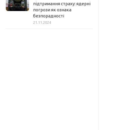
підтримання страху: ядерні
погрози як ознака
безпорадності
21.11.2024