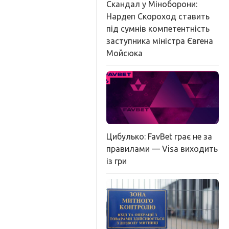
Скандал у Міноборони:
Нардеп Скороход ставить
під сумнів компетентність
заступника міністра Євгена
Мойсюка
Цибулько: FavBet грає не за
правилами — Visa виходить
із гри