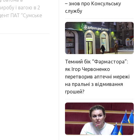
– знов про Консульську
иробу і вагою в 2
службу
дент ПАТ “Сумське
Темний бік “Фармастора”:
як Ігор Червоненко
перетворив аптечні мережі
на пральні з відмивання
грошей?