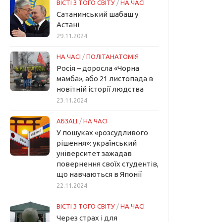
ВІСТІ З ТОГО СВІТУ
/
НА ЧАСІ
Сатанинський шабаш у
Астані
29.11.2024
НА ЧАСІ
/
ПОЛІТАНАТОМІЯ
Росія – доросла «Чорна
мамба», або 21 листопада в
новітній історії людства
23.11.2024
АБЗАЦ
/
НА ЧАСІ
У пошуках «розсудливого
рішення»: український
університет зажадав
повернення своїх студентів,
що навчаються в Японії
22.11.2024
ВІСТІ З ТОГО СВІТУ
/
НА ЧАСІ
Через страх і для