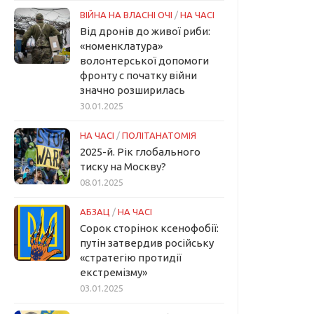
ВІЙНА НА ВЛАСНІ ОЧІ
/
НА ЧАСІ
Від дронів до живої риби:
«номенклатура»
волонтерської допомоги
фронту с початку війни
значно розширилась
30.01.2025
НА ЧАСІ
/
ПОЛІТАНАТОМІЯ
2025-й. Рік глобального
тиску на Москву?
08.01.2025
АБЗАЦ
/
НА ЧАСІ
Сорок сторінок ксенофобії:
путін затвердив російську
«стратегію протидії
екстремізму»
03.01.2025