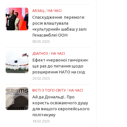
АБЗАЦ
/
НА ЧАСІ
Спаскудження перемоги:
росія влаштувала
«культурний» шабаш у залі
Генасамблеї ООН
08.05.2025
ДІАГНОЗ
/
НА ЧАСІ
Ефект «червоної ганчірки»:
ще раз до питання щодо
розширення НАТО на схід
20.02.2025
ВІСТІ З ТОГО СВІТУ
/
НА ЧАСІ
Ай да Дональд!.. Про
користь освіжаючого душу
для вищого європейського
політикуму
18.02.2025