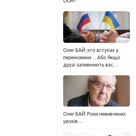
ООН?
Олег БАЙ: хто вступає у
перемовини… Або Якщо
друзі запевняють вас…
Олег БАЙ: Роки невивчених
уроків…