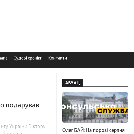
мапа
Судові хроніки
Контакти
АБЗАЦ
то подарував
нту України Віктору
Олег БАЙ: На порозі серпня
і батона в