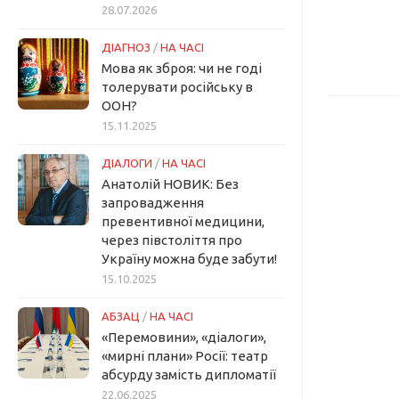
28.07.2026
ДІАГНОЗ
/
НА ЧАСІ
Мова як зброя: чи не годі
толерувати російську в
ООН?
15.11.2025
ДІАЛОГИ
/
НА ЧАСІ
Анатолій НОВИК: Без
запровадження
превентивної медицини,
через півстоліття про
Україну можна буде забути!
15.10.2025
АБЗАЦ
/
НА ЧАСІ
«Перемовини», «діалоги»,
«мирні плани» Росії: театр
абсурду замість дипломатії
22.06.2025