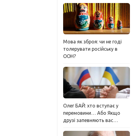
Мова як зброя: чи не годі
толерувати російську в
ООН?
Олег БАЙ: хто вступає у
перемовини… Або Якщо
друзі запевняють вас…