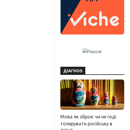
ДІАГНОЗ
Мова як зброя: чи не годі
толерувати російську в