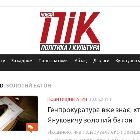
іту
За кадром
Політанатомія
Абзац
Діалоги
Культурна 
D:
ЗОЛОТИЙ БАТОН
ПОЗИТИВ/НЕГАТИВ
30.06.2014
Генпрокуратура вже знає, х
Януковичу золотий батон
1
Людиною, яка подарувала екс-президе
Януковичу масивне прес-пап’є у вигляд