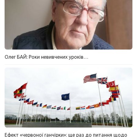
Олег БАЙ: Роки невивчених уроків…
Ефект «червоної ганчірки»: ще раз до питання щодо