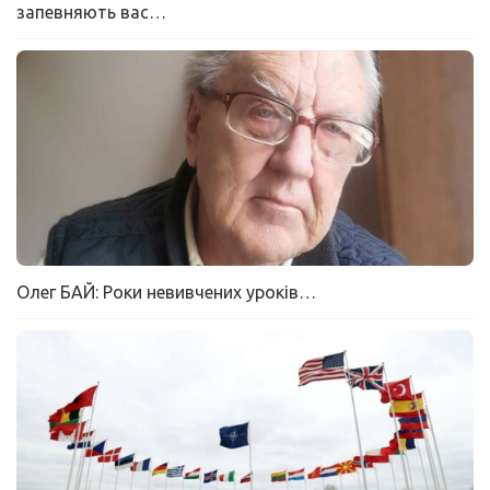
запевняють вас…
Олег БАЙ: Роки невивчених уроків…