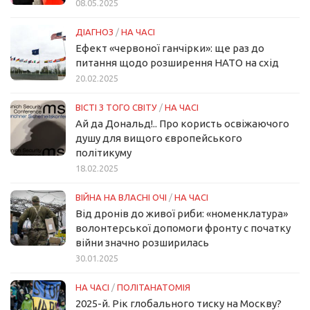
08.05.2025
ДІАГНОЗ
/
НА ЧАСІ
Ефект «червоної ганчірки»: ще раз до
питання щодо розширення НАТО на схід
20.02.2025
ВІСТІ З ТОГО СВІТУ
/
НА ЧАСІ
Ай да Дональд!.. Про користь освіжаючого
душу для вищого європейського
політикуму
18.02.2025
ВІЙНА НА ВЛАСНІ ОЧІ
/
НА ЧАСІ
Від дронів до живої риби: «номенклатура»
волонтерської допомоги фронту с початку
війни значно розширилась
30.01.2025
НА ЧАСІ
/
ПОЛІТАНАТОМІЯ
2025-й. Рік глобального тиску на Москву?