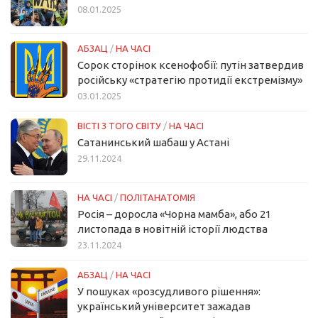
08.01.2025
АБЗАЦ
/
НА ЧАСІ
Сорок сторінок ксенофобії: путін затвердив
російську «стратегію протидії екстремізму»
03.01.2025
ВІСТІ З ТОГО СВІТУ
/
НА ЧАСІ
Сатанинський шабаш у Астані
29.11.2024
НА ЧАСІ
/
ПОЛІТАНАТОМІЯ
Росія – доросла «Чорна мамба», або 21
листопада в новітній історії людства
23.11.2024
АБЗАЦ
/
НА ЧАСІ
У пошуках «розсудливого рішення»:
український університет зажадав