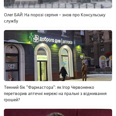
Олег БАЙ: На порозі серпня – знов про Консульську
службу
Темний бік “Фармастора”: як Ігор Червоненко
перетворив аптечні мережі на пральні з відмивання
грошей?