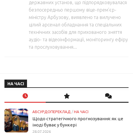
державних установ, що підпорядковувалася
безпосередньо першому віце-прем’єр-
міністру Арбузову, виявлено та вилучено
цілий арсенал обладнання та спеціальних
технічних засобів для прихованого зняття
аудіо- та відеоінформації, моніторингу ефіру
та прослуховування...
НА ЧАСІ
АБСУРДОПЕРЕКЛАД
/
НА ЧАСІ
Щодо стратегічного прогнозування: як це
іноді буває у бункері
28.07.2026