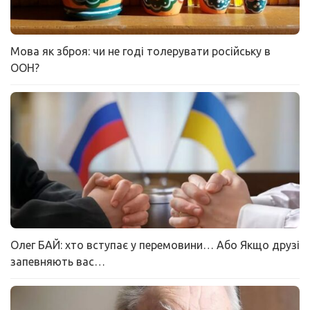
Мова як зброя: чи не годі толерувати російську в
ООН?
Олег БАЙ: хто вступає у перемовини… Або Якщо друзі
запевняють вас…