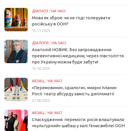
ДІАГНОЗ
/
НА ЧАСІ
Мова як зброя: чи не годі толерувати
російську в ООН?
15.11.2025
ДІАЛОГИ
/
НА ЧАСІ
Анатолій НОВИК: Без запровадження
превентивної медицини, через півстоліття
про Україну можна буде забути!
15.10.2025
АБЗАЦ
/
НА ЧАСІ
«Перемовини», «діалоги», «мирні плани»
Росії: театр абсурду замість дипломатії
22.06.2025
АБЗАЦ
/
НА ЧАСІ
Спаскудження перемоги: росія влаштувала
«культурний» шабаш у залі Генасамблеї ООН