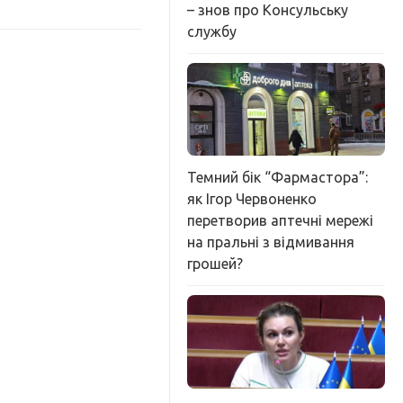
– знов про Консульську
службу
Темний бік “Фармастора”:
як Ігор Червоненко
перетворив аптечні мережі
на пральні з відмивання
грошей?