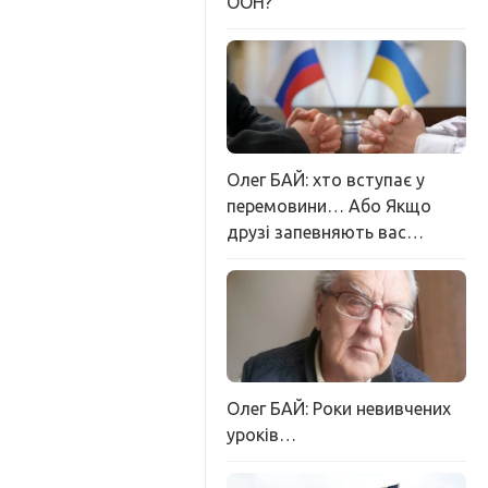
ООН?
Олег БАЙ: хто вступає у
перемовини… Або Якщо
друзі запевняють вас…
Олег БАЙ: Роки невивчених
уроків…