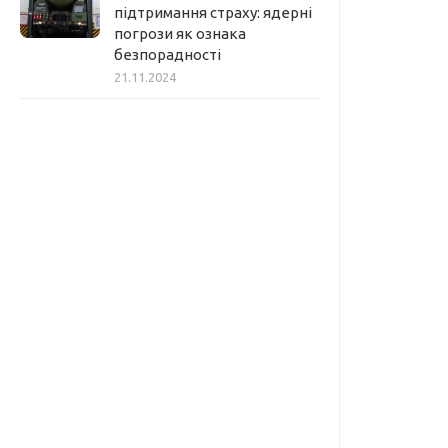
підтримання страху: ядерні
погрози як ознака
безпорадності
21.11.2024