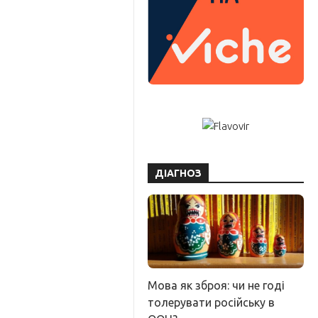
ДІАГНОЗ
Мова як зброя: чи не годі
толерувати російську в