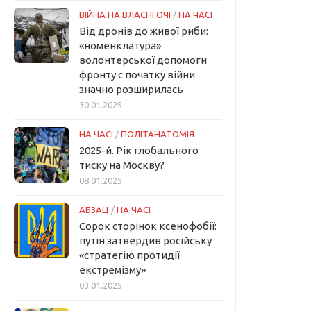
ВІЙНА НА ВЛАСНІ ОЧІ
/
НА ЧАСІ
Від дронів до живої риби:
«номенклатура»
волонтерської допомоги
фронту с початку війни
значно розширилась
30.01.2025
НА ЧАСІ
/
ПОЛІТАНАТОМІЯ
2025-й. Рік глобального
тиску на Москву?
08.01.2025
АБЗАЦ
/
НА ЧАСІ
Сорок сторінок ксенофобії:
путін затвердив російську
«стратегію протидії
екстремізму»
03.01.2025