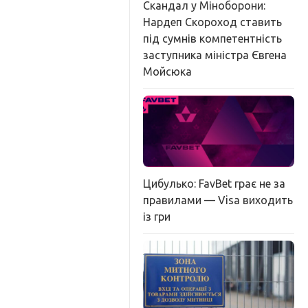
Скандал у Міноборони:
Нардеп Скороход ставить
під сумнів компетентність
заступника міністра Євгена
Мойсюка
Цибулько: FavBet грає не за
правилами — Visa виходить
із гри