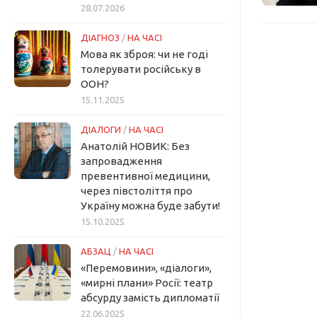
28.07.2026
ДІАГНОЗ
/
НА ЧАСІ
Мова як зброя: чи не годі
толерувати російську в
ООН?
15.11.2025
ДІАЛОГИ
/
НА ЧАСІ
Анатолій НОВИК: Без
запровадження
превентивної медицини,
через півстоліття про
Україну можна буде забути!
15.10.2025
АБЗАЦ
/
НА ЧАСІ
«Перемовини», «діалоги»,
«мирні плани» Росії: театр
абсурду замість дипломатії
22.06.2025