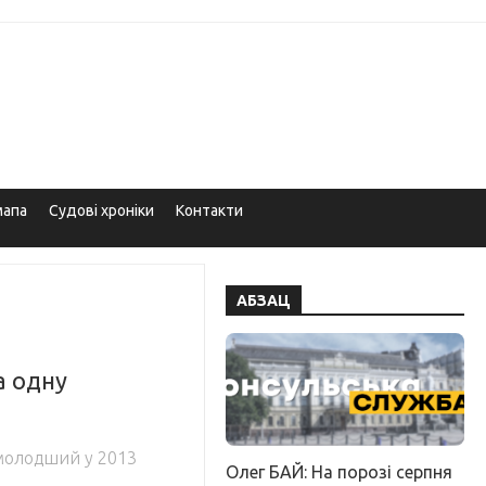
мапа
Судові хроніки
Контакти
АБЗАЦ
а одну
молодший у 2013
Олег БАЙ: На порозі серпня