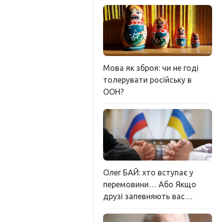
Мова як зброя: чи не годі
толерувати російську в
ООН?
Олег БАЙ: хто вступає у
перемовини… Або Якщо
друзі запевняють вас…