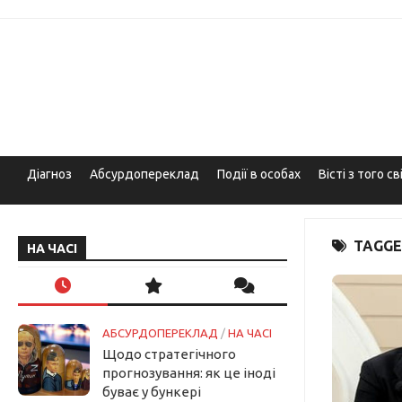
Skip
to
content
Діагноз
Абсурдопереклад
Події в особах
Вісті з того св
TAGGE
НА ЧАСІ
АБСУРДОПЕРЕКЛАД
/
НА ЧАСІ
Щодо стратегічного
прогнозування: як це іноді
буває у бункері