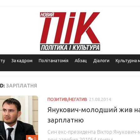
іту
За кадром
Політанатомія
Абзац
Діалоги
Культурна 
D:
ЗАРПЛАТНЯ
ПОЗИТИВ/НЕГАТИВ
21.08.2014
Янукович-молодший жив н
зарплатню
Син екс-президента Віктор Янукович-
0
році заробив 201054 гривні