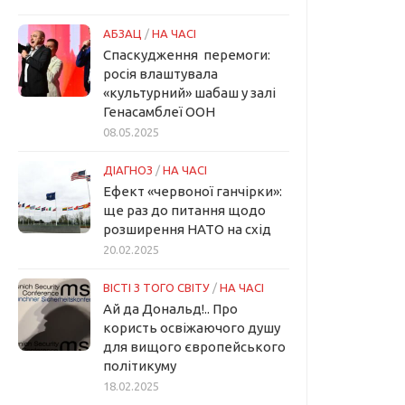
АБЗАЦ
/
НА ЧАСІ
Спаскудження перемоги:
росія влаштувала
«культурний» шабаш у залі
Генасамблеї ООН
08.05.2025
ДІАГНОЗ
/
НА ЧАСІ
Ефект «червоної ганчірки»:
ще раз до питання щодо
розширення НАТО на схід
20.02.2025
ВІСТІ З ТОГО СВІТУ
/
НА ЧАСІ
Ай да Дональд!.. Про
користь освіжаючого душу
для вищого європейського
політикуму
18.02.2025