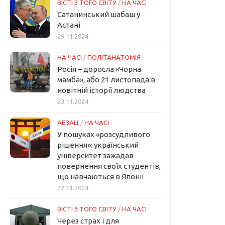
ВІСТІ З ТОГО СВІТУ
/
НА ЧАСІ
Сатанинський шабаш у
Астані
29.11.2024
НА ЧАСІ
/
ПОЛІТАНАТОМІЯ
Росія – доросла «Чорна
мамба», або 21 листопада в
новітній історії людства
23.11.2024
АБЗАЦ
/
НА ЧАСІ
У пошуках «розсудливого
рішення»: український
університет зажадав
повернення своїх студентів,
що навчаються в Японії
22.11.2024
ВІСТІ З ТОГО СВІТУ
/
НА ЧАСІ
Через страх і для