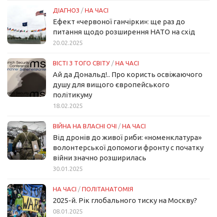
ДІАГНОЗ
/
НА ЧАСІ
Ефект «червоної ганчірки»: ще раз до
питання щодо розширення НАТО на схід
20.02.2025
ВІСТІ З ТОГО СВІТУ
/
НА ЧАСІ
Ай да Дональд!.. Про користь освіжаючого
душу для вищого європейського
політикуму
18.02.2025
ВІЙНА НА ВЛАСНІ ОЧІ
/
НА ЧАСІ
Від дронів до живої риби: «номенклатура»
волонтерської допомоги фронту с початку
війни значно розширилась
30.01.2025
НА ЧАСІ
/
ПОЛІТАНАТОМІЯ
2025-й. Рік глобального тиску на Москву?
08.01.2025