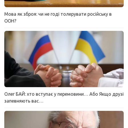
Мова як зброя: чи не годі толерувати російську в
ООН?
Олег БАЙ: хто вступає у перемовини… Або Якщо друзі
запевняють вас…