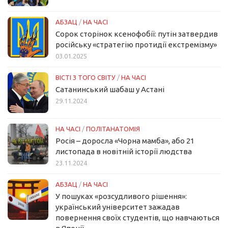
АБЗАЦ
/
НА ЧАСІ
Сорок сторінок ксенофобії: путін затвердив
російську «стратегію протидії екстремізму»
03.01.2025
ВІСТІ З ТОГО СВІТУ
/
НА ЧАСІ
Сатанинський шабаш у Астані
29.11.2024
НА ЧАСІ
/
ПОЛІТАНАТОМІЯ
Росія – доросла «Чорна мамба», або 21
листопада в новітній історії людства
23.11.2024
АБЗАЦ
/
НА ЧАСІ
У пошуках «розсудливого рішення»:
український університет зажадав
повернення своїх студентів, що навчаються