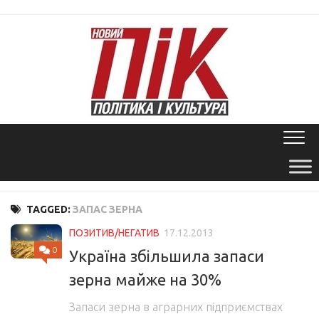
Skip
to
content
TAGGED:
ЗАПАС ЗЕРНА
ПОЗИТИВ/НЕГАТИВ
17.12.2013
0
Україна збільшила запаси
зерна майже на 30%
Запаси зерна в аграрних підприємствах