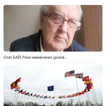
Олег БАЙ: Роки невивчених уроків…