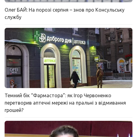
Олег БАЙ: На порозі серпня – знов про Консульську
службу
Темний бік “Фармастора”: як Ігор Червоненко
перетворив аптечні мережі на пральні з відмивання
грошей?