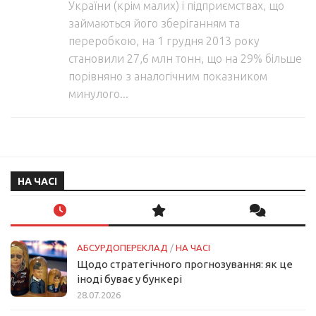
України (крім малих) і підприємствах, що
займаються його зберіганням та
переробкою, на 1 грудня 2013 року
становили 27,6 млн тонн, що на 29% більше
порівняно з аналогічним показником
минулого...
НА ЧАСІ
АБСУРДОПЕРЕКЛАД
/
НА ЧАСІ
Щодо стратегічного прогнозування: як це
іноді буває у бункері
28.07.2026