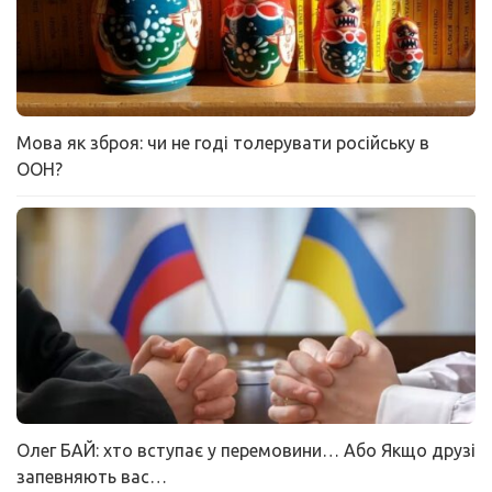
Мова як зброя: чи не годі толерувати російську в
ООН?
Олег БАЙ: хто вступає у перемовини… Або Якщо друзі
запевняють вас…