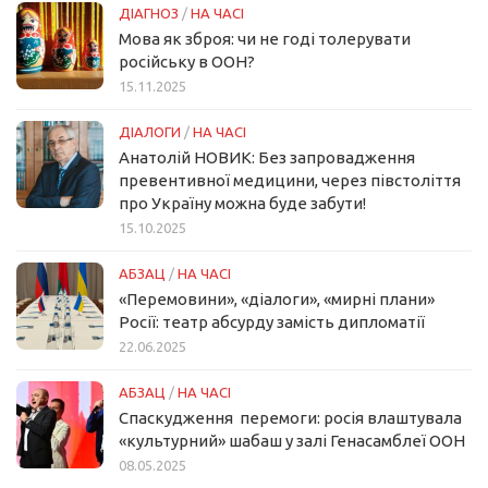
ДІАГНОЗ
/
НА ЧАСІ
Мова як зброя: чи не годі толерувати
російську в ООН?
15.11.2025
ДІАЛОГИ
/
НА ЧАСІ
Анатолій НОВИК: Без запровадження
превентивної медицини, через півстоліття
про Україну можна буде забути!
15.10.2025
АБЗАЦ
/
НА ЧАСІ
«Перемовини», «діалоги», «мирні плани»
Росії: театр абсурду замість дипломатії
22.06.2025
АБЗАЦ
/
НА ЧАСІ
Спаскудження перемоги: росія влаштувала
«культурний» шабаш у залі Генасамблеї ООН
08.05.2025