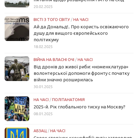
20.02.2025
ВІСТІ З ТОГО СВІТУ
/
НА ЧАСІ
Ай да Дональд!.. Про користь освіжаючого
душу для вищого європейського
політикуму
18.02.2025
ВІЙНА НА ВЛАСНІ ОЧІ
/
НА ЧАСІ
Від дронів до живої риби: «номенклатура»
волонтерської допомоги фронту с початку
війни значно розширилась
30.01.2025
НА ЧАСІ
/
ПОЛІТАНАТОМІЯ
2025-й. Рік глобального тиску на Москву?
08.01.2025
АБЗАЦ
/
НА ЧАСІ
Сорок сторінок ксенофобії: путін затвердив