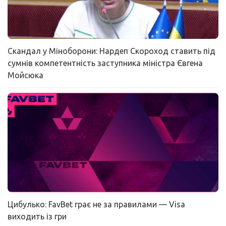
Скандал у Міноборони: Нардеп Скороход ставить під
сумнів компетентність заступника міністра Євгена
Мойсюка
Цибулько: FavBet грає не за правилами — Visa
виходить із гри