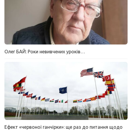
Олег БАЙ: Роки невивчених уроків…
Ефект «червоної ганчірки»: ще раз до питання щодо