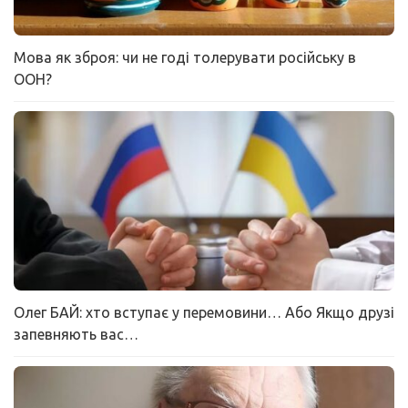
Мова як зброя: чи не годі толерувати російську в
ООН?
Олег БАЙ: хто вступає у перемовини… Або Якщо друзі
запевняють вас…