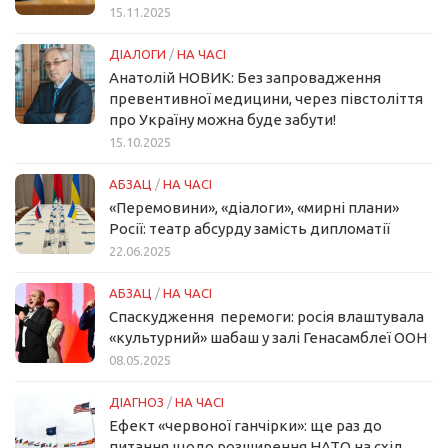
15.11.2025
ДІАЛОГИ
/
НА ЧАСІ
Анатолій НОВИК: Без запровадження
превентивної медицини, через півстоліття
про Україну можна буде забути!
15.10.2025
АБЗАЦ
/
НА ЧАСІ
«Перемовини», «діалоги», «мирні плани»
Росії: театр абсурду замість дипломатії
22.06.2025
АБЗАЦ
/
НА ЧАСІ
Спаскудження перемоги: росія влаштувала
«культурний» шабаш у залі Генасамблеї ООН
08.05.2025
ДІАГНОЗ
/
НА ЧАСІ
Ефект «червоної ганчірки»: ще раз до
питання щодо розширення НАТО на схід