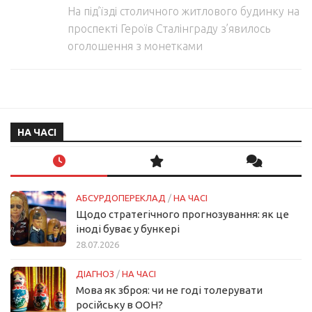
На під’їзді столичного житлового будинку на
проспекті Героїв Сталінграду з’явилось
оголошення з монетками
НА ЧАСІ
АБСУРДОПЕРЕКЛАД
/
НА ЧАСІ
Щодо стратегічного прогнозування: як це
іноді буває у бункері
28.07.2026
ДІАГНОЗ
/
НА ЧАСІ
Мова як зброя: чи не годі толерувати
російську в ООН?