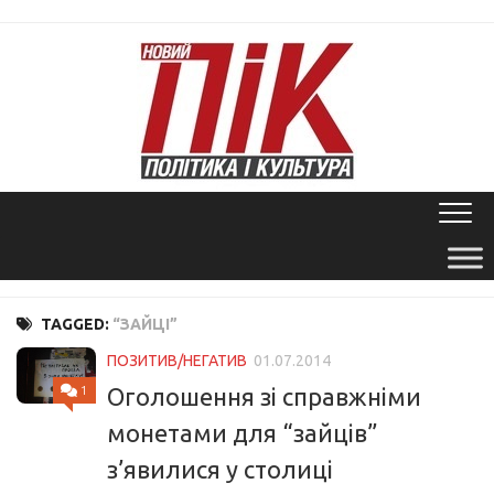
Skip
to
content
TAGGED:
“ЗАЙЦІ”
ПОЗИТИВ/НЕГАТИВ
01.07.2014
1
Оголошення зі справжніми
монетами для “зайців”
з’явилися у столиці