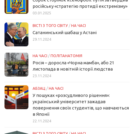
російську «стратегію протидії екстремізму»
03.01.2025
ВІСТІ З ТОГО СВІТУ
/
НА ЧАСІ
Сатанинський шабаш у Астані
29.11.2024
НА ЧАСІ
/
ПОЛІТАНАТОМІЯ
Росія – доросла «Чорна мамба», або 21
листопада в новітній історії людства
23.11.2024
АБЗАЦ
/
НА ЧАСІ
У пошуках «розсудливого рішення»:
український університет зажадав
повернення своїх студентів, що навчаються
в Японії
22.11.2024
ВІСТІ З ТОГО СВІТУ
/
НА ЧАСІ