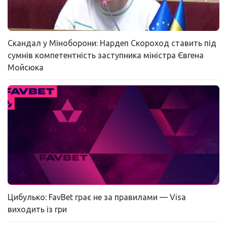
Скандал у Міноборони: Нардеп Скороход ставить під
сумнів компетентність заступника міністра Євгена
Мойсюка
Цибулько: FavBet грає не за правилами — Visa
виходить із гри