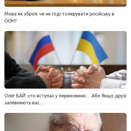
Мова як зброя: чи не годі толерувати російську в
ООН?
Олег БАЙ: хто вступає у перемовини… Або Якщо друзі
запевняють вас…