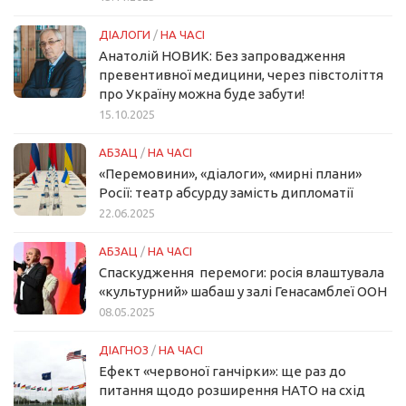
ДІАЛОГИ
/
НА ЧАСІ
Анатолій НОВИК: Без запровадження
превентивної медицини, через півстоліття
про Україну можна буде забути!
15.10.2025
АБЗАЦ
/
НА ЧАСІ
«Перемовини», «діалоги», «мирні плани»
Росії: театр абсурду замість дипломатії
22.06.2025
АБЗАЦ
/
НА ЧАСІ
Спаскудження перемоги: росія влаштувала
«культурний» шабаш у залі Генасамблеї ООН
08.05.2025
ДІАГНОЗ
/
НА ЧАСІ
Ефект «червоної ганчірки»: ще раз до
питання щодо розширення НАТО на схід