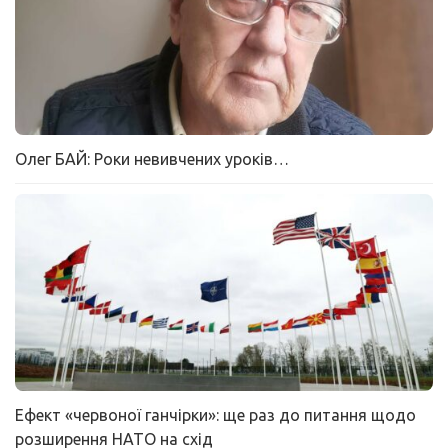
Олег БАЙ: Роки невивчених уроків…
Ефект «червоної ганчірки»: ще раз до питання щодо
розширення НАТО на схід