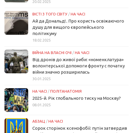
20.02.2025
ВІСТІ З ТОГО СВІТУ
/
НА ЧАСІ
Ай да Дональд!.. Про користь освіжаючого
душу для вищого європейського
політикуму
18.02.2025
ВІЙНА НА ВЛАСНІ ОЧІ
/
НА ЧАСІ
Від дронів до живої риби: «номенклатура»
волонтерської допомоги фронту с початку
війни значно розширилась
30.01.2025
НА ЧАСІ
/
ПОЛІТАНАТОМІЯ
2025-й. Рік глобального тиску на Москву?
08.01.2025
АБЗАЦ
/
НА ЧАСІ
Сорок сторінок ксенофобії: путін затвердив