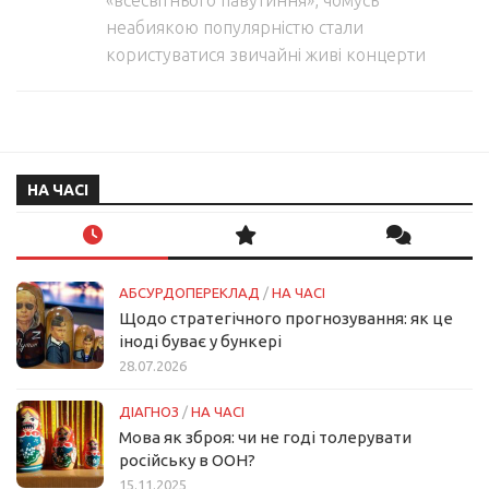
«всесвітнього павутиння», чомусь
неабиякою популярністю стали
користуватися звичайні живі концерти
НА ЧАСІ
АБСУРДОПЕРЕКЛАД
/
НА ЧАСІ
Щодо стратегічного прогнозування: як це
іноді буває у бункері
28.07.2026
ДІАГНОЗ
/
НА ЧАСІ
Мова як зброя: чи не годі толерувати
російську в ООН?
15.11.2025