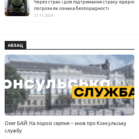
Через страх і для підтримання страху: ядерні
погрози як ознака безпорадності
21.11.2024
АБЗАЦ
Олег БАЙ: На порозі серпня – знов про Консульську
службу