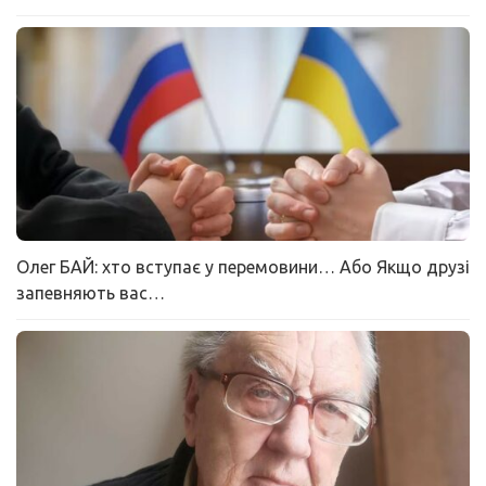
Олег БАЙ: хто вступає у перемовини… Або Якщо друзі
запевняють вас…