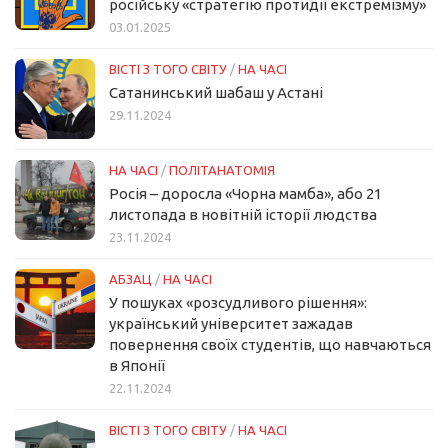
російську «стратегію протидії екстремізму»
03.01.2025
ВІСТІ З ТОГО СВІТУ
/
НА ЧАСІ
Сатанинський шабаш у Астані
29.11.2024
НА ЧАСІ
/
ПОЛІТАНАТОМІЯ
Росія – доросла «Чорна мамба», або 21
листопада в новітній історії людства
23.11.2024
АБЗАЦ
/
НА ЧАСІ
У пошуках «розсудливого рішення»:
український університет зажадав
повернення своїх студентів, що навчаються
в Японії
22.11.2024
ВІСТІ З ТОГО СВІТУ
/
НА ЧАСІ