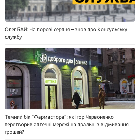
Олег БАЙ: На порозі серпня – знов про Консульську
службу
Темний бік “Фармастора”: як Ігор Червоненко
перетворив аптечні мережі на пральні з відмивання
грошей?