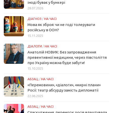
іноді буває у бункері
28.07.2026
ДІАГНОЗ
/
НА ЧАСІ
Мова як зброя: чи не годі толерувати
російську в ООН?
15.11.2025
ДІАЛОГИ
/
НА ЧАСІ
Анатолій НОВИК: Без запровадження
превентивної медицини, через півстоліття
про Україну можна буде забути!
15.10.2025
АБЗАЦ
/
НА ЧАСІ
«Перемовини», «діалоги», «мирні плани»
Росії: театр абсурду замість дипломатії
22.06.2025
АБЗАЦ
/
НА ЧАСІ
Спаскудження перемоги: росія влаштувала