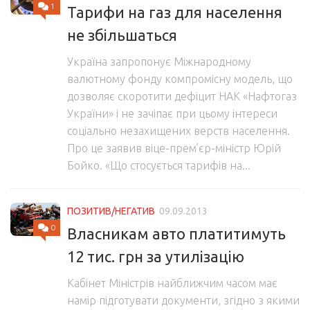
1
Тарифи на газ для населення
не збільшаться
Україна запропонує Міжнародному
валютному фонду компромісну модель, що
дозволяє скоротити дефіцит НАК «Нафтогаз
України» і не зачіпає при цьому інтереси
соціально незахищених верств населення.
Про це заявив віце-прем’єр-міністр Юрій
Бойко. «Що стосується тарифів на...
ПОЗИТИВ/НЕГАТИВ
09.09.2013
0
Власникам авто платитимуть
12 тис. грн за утилізацію
Кабінет Міністрів найближчим часом має
намір підготувати документи, згідно з якими