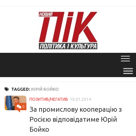
Skip
to
content
TAGGED:
ЮРІЙ БОЙКО
ПОЗИТИВ/НЕГАТИВ
10.01.2014
0
За промислову кооперацію з
Росією відповідатиме Юрій
Бойко