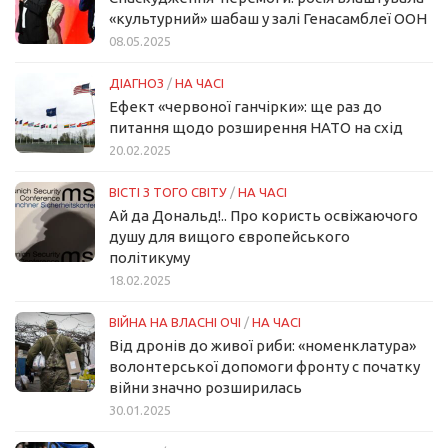
«культурний» шабаш у залі Генасамблеї ООН
08.05.2025
ДІАГНОЗ
/
НА ЧАСІ
Ефект «червоної ганчірки»: ще раз до
питання щодо розширення НАТО на схід
20.02.2025
ВІСТІ З ТОГО СВІТУ
/
НА ЧАСІ
Ай да Дональд!.. Про користь освіжаючого
душу для вищого європейського
політикуму
18.02.2025
ВІЙНА НА ВЛАСНІ ОЧІ
/
НА ЧАСІ
Від дронів до живої риби: «номенклатура»
волонтерської допомоги фронту с початку
війни значно розширилась
30.01.2025