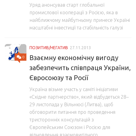
Уряд анонсував старт глобальної
промислової кооперації з Росією, яка в
найближчому майбутньому принесе Україні
масштабні інвестиції та стабільність галузі
ПОЗИТИВ/НЕГАТИВ
27.11.2013
Взаємну економічну вигоду
0
забезпечить співпраця України,
Євросоюзу та Росії
Україна візьме участь у саміті ініціативи
«Східне партнерство», який відбудеться 28–
29 листопада у Вільнюсі (Литва), щоб
обговорити питання про проведення
тристоронніх консультацій з
Європейським Союзом і Росією для
відновлення взаємовигідного