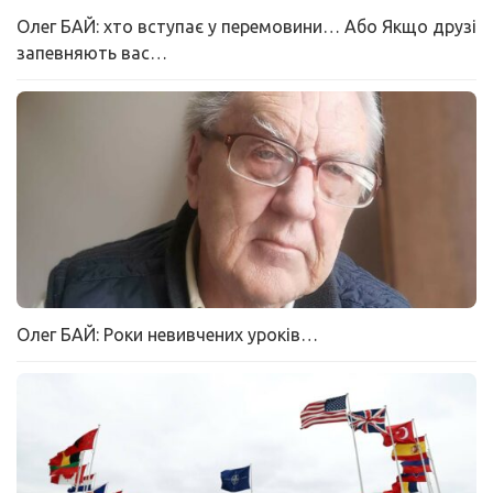
Олег БАЙ: хто вступає у перемовини… Або Якщо друзі
запевняють вас…
Олег БАЙ: Роки невивчених уроків…