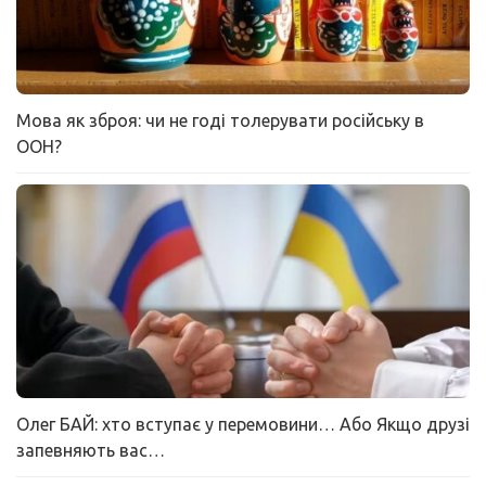
Мова як зброя: чи не годі толерувати російську в
ООН?
Олег БАЙ: хто вступає у перемовини… Або Якщо друзі
запевняють вас…