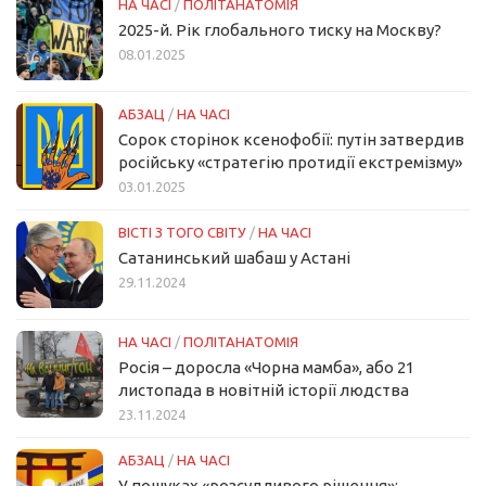
НА ЧАСІ
/
ПОЛІТАНАТОМІЯ
2025-й. Рік глобального тиску на Москву?
08.01.2025
АБЗАЦ
/
НА ЧАСІ
Сорок сторінок ксенофобії: путін затвердив
російську «стратегію протидії екстремізму»
03.01.2025
ВІСТІ З ТОГО СВІТУ
/
НА ЧАСІ
Сатанинський шабаш у Астані
29.11.2024
НА ЧАСІ
/
ПОЛІТАНАТОМІЯ
Росія – доросла «Чорна мамба», або 21
листопада в новітній історії людства
23.11.2024
АБЗАЦ
/
НА ЧАСІ
У пошуках «розсудливого рішення»: