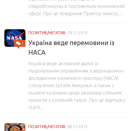
співробітництва в торговельно-економічній
сфері. Про це повідомив Прем’єр-міністр...
ПОЗИТИВ/НЕГАТИВ
18.11.2013
Україна веде перемовини із
1
НАСА
Україна веде активний діалог із
Національним управлінням з аеронавтики і
дослідження космічного простору (НАСА)
Сполучених Штатів Америки, а також з
іншими країнами щодо реалізації спільних
проектів у космічній галузі. Про це йдеться у
статті...
ПОЗИТИВ/НЕГАТИВ
08.11.2013