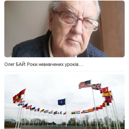
Олег БАЙ: Роки невивчених уроків…