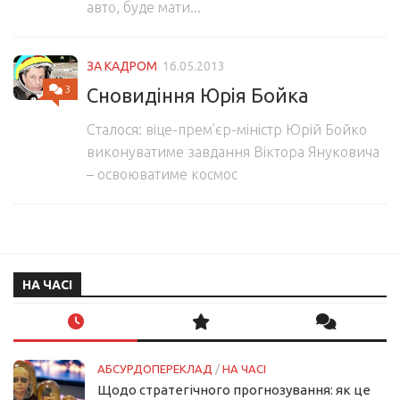
авто, буде мати...
ЗА КАДРОМ
16.05.2013
3
Сновидіння Юрія Бойка
Сталося: віце-прем’єр-міністр Юрій Бойко
виконуватиме завдання Віктора Януковича
– освоюватиме космос
НА ЧАСІ
АБСУРДОПЕРЕКЛАД
/
НА ЧАСІ
Щодо стратегічного прогнозування: як це