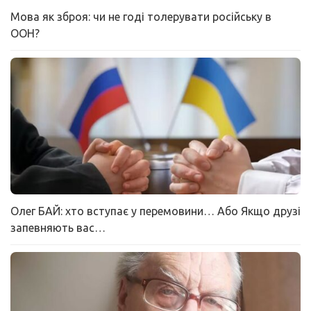
Мова як зброя: чи не годі толерувати російську в
ООН?
Олег БАЙ: хто вступає у перемовини… Або Якщо друзі
запевняють вас…