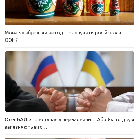
Мова як зброя: чи не годі толерувати російську в
ООН?
Олег БАЙ: хто вступає у перемовини… Або Якщо друзі
запевняють вас…