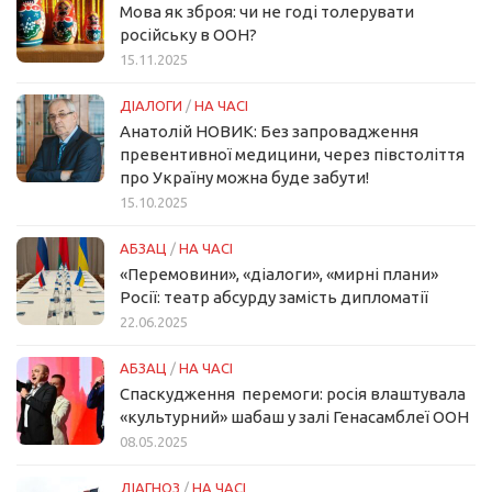
Мова як зброя: чи не годі толерувати
російську в ООН?
15.11.2025
ДІАЛОГИ
/
НА ЧАСІ
Анатолій НОВИК: Без запровадження
превентивної медицини, через півстоліття
про Україну можна буде забути!
15.10.2025
АБЗАЦ
/
НА ЧАСІ
«Перемовини», «діалоги», «мирні плани»
Росії: театр абсурду замість дипломатії
22.06.2025
АБЗАЦ
/
НА ЧАСІ
Спаскудження перемоги: росія влаштувала
«культурний» шабаш у залі Генасамблеї ООН
08.05.2025
ДІАГНОЗ
/
НА ЧАСІ