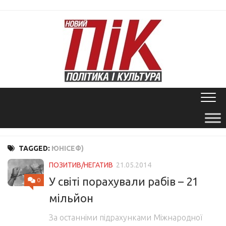
Skip
to
content
TAGGED:
ЮНІСЕФ)
ПОЗИТИВ/НЕГАТИВ
21.05.2014
У світі порахували рабів – 21
0
мільйон
За останніми підрахунками Міжнародної