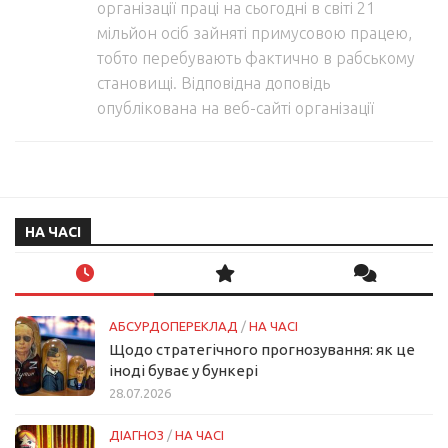
організації праці на сьогодні в світі 21
мільйон осіб зайняті примусовою працею,
тобто перебувають фактично в рабському
становищі. Відповідна доповідь
опублікована на веб-сайті організації
НА ЧАСІ
АБСУРДОПЕРЕКЛАД
/
НА ЧАСІ
Щодо стратегічного прогнозування: як це
іноді буває у бункері
28.07.2026
ДІАГНОЗ
/
НА ЧАСІ