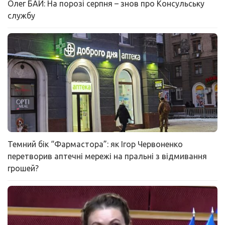
Олег БАЙ: На порозі серпня – знов про Консульську
службу
Темний бік “Фармастора”: як Ігор Червоненко
перетворив аптечні мережі на пральні з відмивання
грошей?