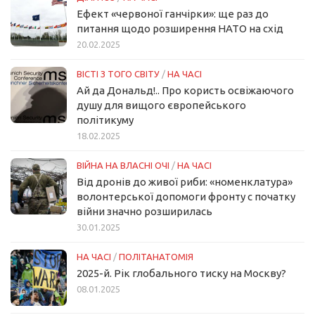
Ефект «червоної ганчірки»: ще раз до
питання щодо розширення НАТО на схід
20.02.2025
ВІСТІ З ТОГО СВІТУ
/
НА ЧАСІ
Ай да Дональд!.. Про користь освіжаючого
душу для вищого європейського
політикуму
18.02.2025
ВІЙНА НА ВЛАСНІ ОЧІ
/
НА ЧАСІ
Від дронів до живої риби: «номенклатура»
волонтерської допомоги фронту с початку
війни значно розширилась
30.01.2025
НА ЧАСІ
/
ПОЛІТАНАТОМІЯ
2025-й. Рік глобального тиску на Москву?
08.01.2025