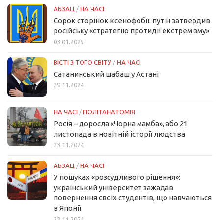
АБЗАЦ
/
НА ЧАСІ
Сорок сторінок ксенофобії: путін затвердив
російську «стратегію протидії екстремізму»
03.01.2025
ВІСТІ З ТОГО СВІТУ
/
НА ЧАСІ
Сатанинський шабаш у Астані
29.11.2024
НА ЧАСІ
/
ПОЛІТАНАТОМІЯ
Росія – доросла «Чорна мамба», або 21
листопада в новітній історії людства
23.11.2024
АБЗАЦ
/
НА ЧАСІ
У пошуках «розсудливого рішення»:
український університет зажадав
повернення своїх студентів, що навчаються
в Японії
22.11.2024