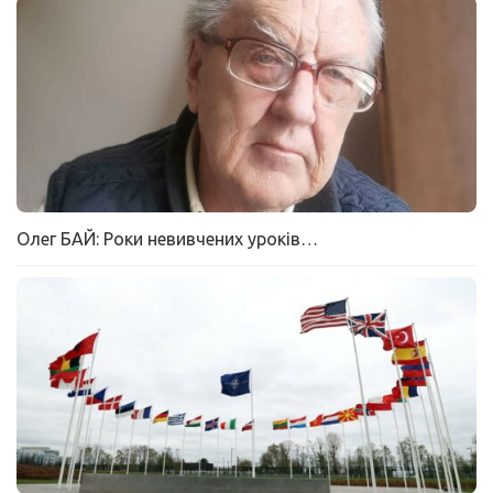
Олег БАЙ: Роки невивчених уроків…