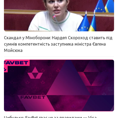
Скандал у Міноборони: Нардеп Скороход ставить під
сумнів компетентність заступника міністра Євгена
Мойсюка
Цибулько: FavBet грає не за правилами — Visa