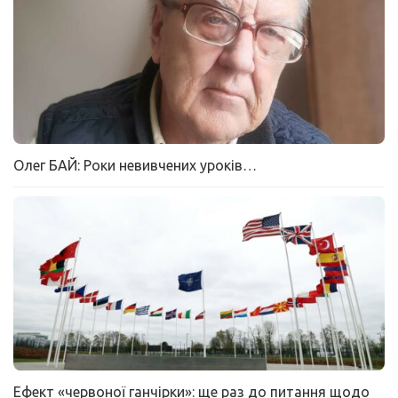
Олег БАЙ: Роки невивчених уроків…
Ефект «червоної ганчірки»: ще раз до питання щодо