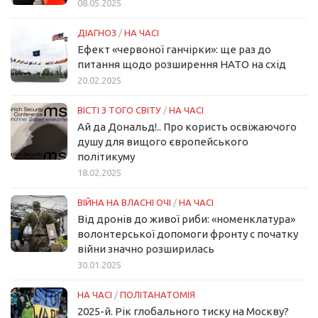
08.05.2025
ДІАГНОЗ
/
НА ЧАСІ
Ефект «червоної ганчірки»: ще раз до
питання щодо розширення НАТО на схід
20.02.2025
ВІСТІ З ТОГО СВІТУ
/
НА ЧАСІ
Ай да Дональд!.. Про користь освіжаючого
душу для вищого європейського
політикуму
18.02.2025
ВІЙНА НА ВЛАСНІ ОЧІ
/
НА ЧАСІ
Від дронів до живої риби: «номенклатура»
волонтерської допомоги фронту с початку
війни значно розширилась
30.01.2025
НА ЧАСІ
/
ПОЛІТАНАТОМІЯ
2025-й. Рік глобального тиску на Москву?