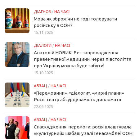
ДІАГНОЗ
/
НА ЧАСІ
Мова як зброя: чи не годі толерувати
російську в ООН?
15.11.2025
ДІАЛОГИ
/
НА ЧАСІ
Анатолій НОВИК: Без запровадження
превентивної медицини, через півстоліття
про Україну можна буде забути!
15.10.2025
АБЗАЦ
/
НА ЧАСІ
«Перемовини», «діалоги», «мирні плани»
Росії: театр абсурду замість дипломатії
22.06.2025
АБЗАЦ
/
НА ЧАСІ
Спаскудження перемоги: росія влаштувала
«культурний» шабаш у залі Генасамблеї ООН