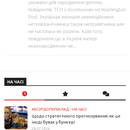
умовами для народження дитини,
повідомляє ТСН з посиланням на Washington
Post. Українців визнали неемоційними,
нетолерантними,а також непривітними,але
не настільки як росіяни. Крім того,
повідомили,що в Україні матері
новонароджених не...
НА ЧАСІ
АБСУРДОПЕРЕКЛАД
/
НА ЧАСІ
Щодо стратегічного прогнозування: як це
іноді буває у бункері
28.07.2026