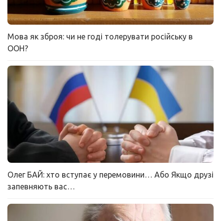
Мова як зброя: чи не годі толерувати російську в
ООН?
Олег БАЙ: хто вступає у перемовини… Або Якщо друзі
запевняють вас…