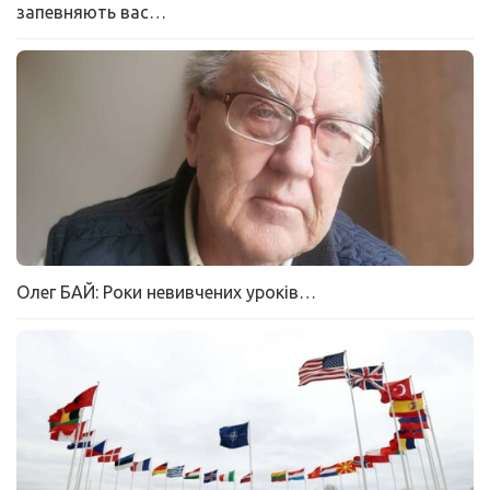
запевняють вас…
Олег БАЙ: Роки невивчених уроків…