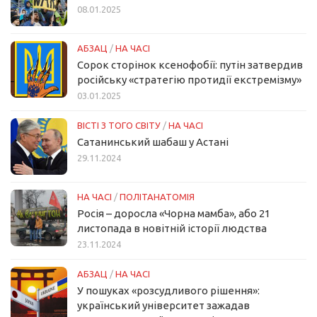
08.01.2025
АБЗАЦ
/
НА ЧАСІ
Сорок сторінок ксенофобії: путін затвердив
російську «стратегію протидії екстремізму»
03.01.2025
ВІСТІ З ТОГО СВІТУ
/
НА ЧАСІ
Сатанинський шабаш у Астані
29.11.2024
НА ЧАСІ
/
ПОЛІТАНАТОМІЯ
Росія – доросла «Чорна мамба», або 21
листопада в новітній історії людства
23.11.2024
АБЗАЦ
/
НА ЧАСІ
У пошуках «розсудливого рішення»:
український університет зажадав