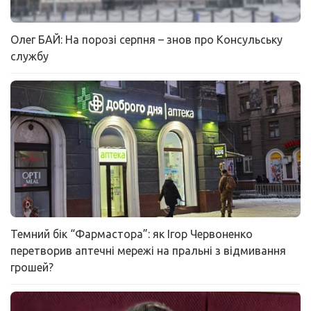
Олег БАЙ: На порозі серпня – знов про Консульську
службу
Темний бік “Фармастора”: як Ігор Червоненко
перетворив аптечні мережі на пральні з відмивання
грошей?