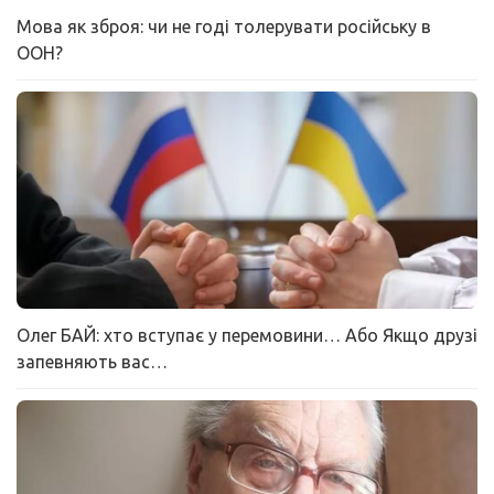
Мова як зброя: чи не годі толерувати російську в
ООН?
Олег БАЙ: хто вступає у перемовини… Або Якщо друзі
запевняють вас…