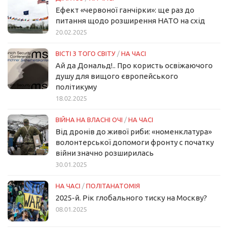
Ефект «червоної ганчірки»: ще раз до
питання щодо розширення НАТО на схід
20.02.2025
ВІСТІ З ТОГО СВІТУ
/
НА ЧАСІ
Ай да Дональд!.. Про користь освіжаючого
душу для вищого європейського
політикуму
18.02.2025
ВІЙНА НА ВЛАСНІ ОЧІ
/
НА ЧАСІ
Від дронів до живої риби: «номенклатура»
волонтерської допомоги фронту с початку
війни значно розширилась
30.01.2025
НА ЧАСІ
/
ПОЛІТАНАТОМІЯ
2025-й. Рік глобального тиску на Москву?
08.01.2025