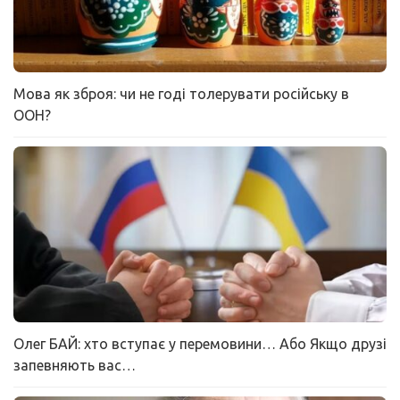
Мова як зброя: чи не годі толерувати російську в
ООН?
Олег БАЙ: хто вступає у перемовини… Або Якщо друзі
запевняють вас…