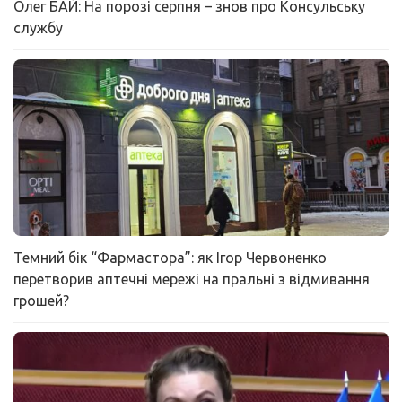
Олег БАЙ: На порозі серпня – знов про Консульську
службу
Темний бік “Фармастора”: як Ігор Червоненко
перетворив аптечні мережі на пральні з відмивання
грошей?