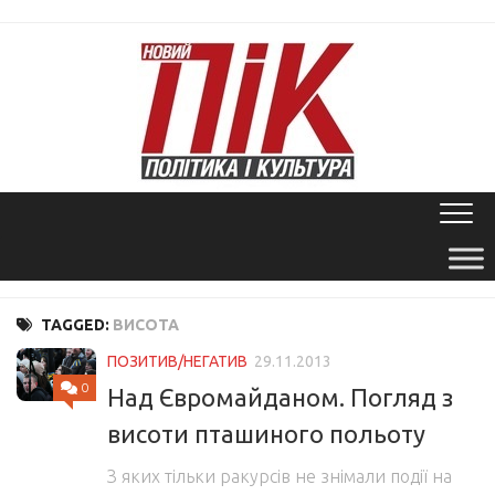
Skip
to
content
TAGGED:
ВИСОТА
ПОЗИТИВ/НЕГАТИВ
29.11.2013
0
Над Євромайданом. Погляд з
висоти пташиного польоту
З яких тільки ракурсів не знімали події на