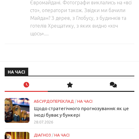
Євромайдані. Фотографи виклались на «всі
сто», оператори також. Звідки ми бачили
Майдан? З дерев, з Глобусу, з будинків та
готелів Хрещатику, з яких видно «хоч
щось»....
НА ЧАСІ
АБСУРДОПЕРЕКЛАД
/
НА ЧАСІ
Щодо стратегічного прогнозування: як це
іноді буває у бункері
28.07.2026
ДІАГНОЗ
/
НА ЧАСІ