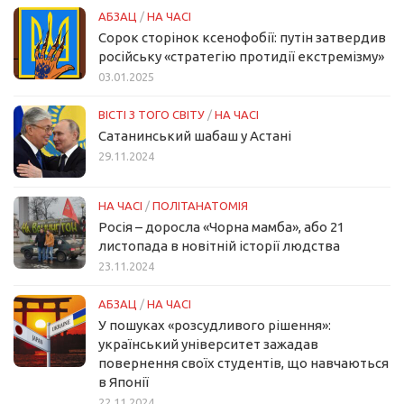
АБЗАЦ
/
НА ЧАСІ
Сорок сторінок ксенофобії: путін затвердив
російську «стратегію протидії екстремізму»
03.01.2025
ВІСТІ З ТОГО СВІТУ
/
НА ЧАСІ
Сатанинський шабаш у Астані
29.11.2024
НА ЧАСІ
/
ПОЛІТАНАТОМІЯ
Росія – доросла «Чорна мамба», або 21
листопада в новітній історії людства
23.11.2024
АБЗАЦ
/
НА ЧАСІ
У пошуках «розсудливого рішення»:
український університет зажадав
повернення своїх студентів, що навчаються
в Японії
22.11.2024