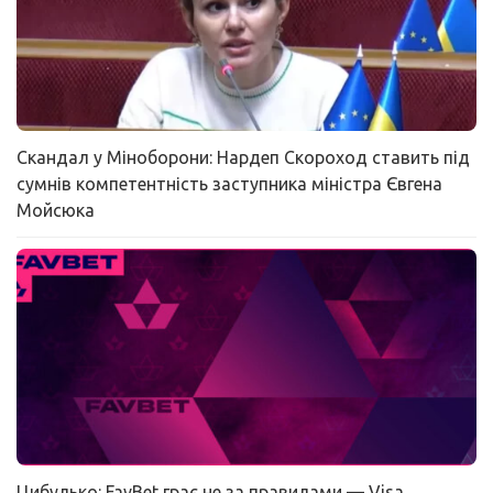
Скандал у Міноборони: Нардеп Скороход ставить під
сумнів компетентність заступника міністра Євгена
Мойсюка
Цибулько: FavBet грає не за правилами — Visa