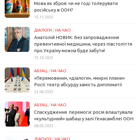
Мова як зброя: чи не годі толерувати
російську в ООН?
15.11.2025
ДІАЛОГИ
/
НА ЧАСІ
Анатолій НОВИК: Без запровадження
превентивної медицини, через півстоліття
про Україну можна буде забути!
15.10.2025
АБЗАЦ
/
НА ЧАСІ
«Перемовини», «діалоги», «мирні плани»
Росії: театр абсурду замість дипломатії
22.06.2025
АБЗАЦ
/
НА ЧАСІ
Спаскудження перемоги: росія влаштувала
«культурний» шабаш у залі Генасамблеї ООН
08.05.2025
ДІАГНОЗ
/
НА ЧАСІ