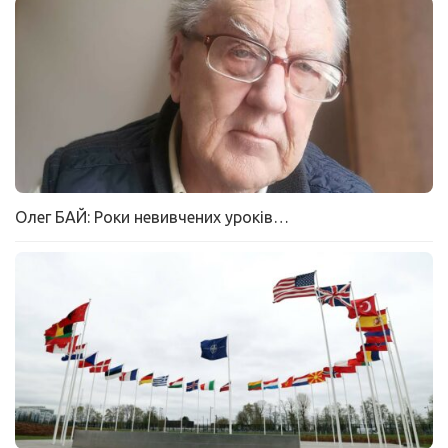
Олег БАЙ: Роки невивчених уроків…