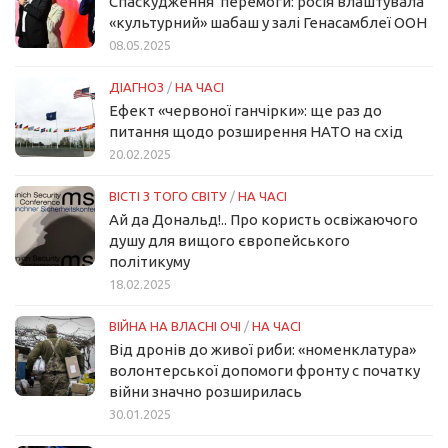
Спаскудження перемоги: росія влаштувала
«культурний» шабаш у залі Генасамблеї ООН
08.05.2025
ДІАГНОЗ
/
НА ЧАСІ
Ефект «червоної ганчірки»: ще раз до
питання щодо розширення НАТО на схід
20.02.2025
ВІСТІ З ТОГО СВІТУ
/
НА ЧАСІ
Ай да Дональд!.. Про користь освіжаючого
душу для вищого європейського
політикуму
18.02.2025
ВІЙНА НА ВЛАСНІ ОЧІ
/
НА ЧАСІ
Від дронів до живої риби: «номенклатура»
волонтерської допомоги фронту с початку
війни значно розширилась
30.01.2025