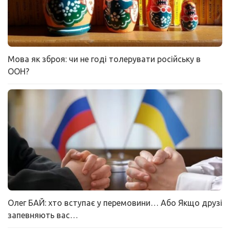
Мова як зброя: чи не годі толерувати російську в
ООН?
Олег БАЙ: хто вступає у перемовини… Або Якщо друзі
запевняють вас…