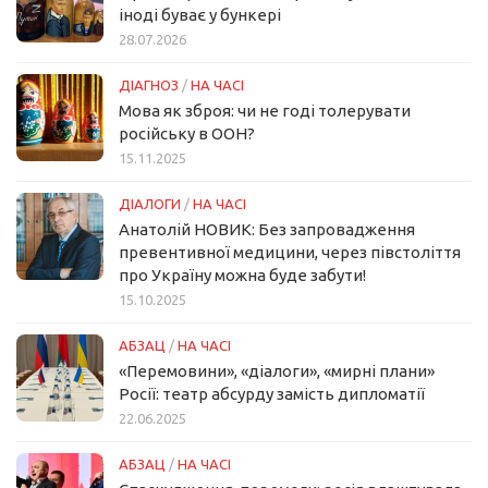
іноді буває у бункері
28.07.2026
ДІАГНОЗ
/
НА ЧАСІ
Мова як зброя: чи не годі толерувати
російську в ООН?
15.11.2025
ДІАЛОГИ
/
НА ЧАСІ
Анатолій НОВИК: Без запровадження
превентивної медицини, через півстоліття
про Україну можна буде забути!
15.10.2025
АБЗАЦ
/
НА ЧАСІ
«Перемовини», «діалоги», «мирні плани»
Росії: театр абсурду замість дипломатії
22.06.2025
АБЗАЦ
/
НА ЧАСІ