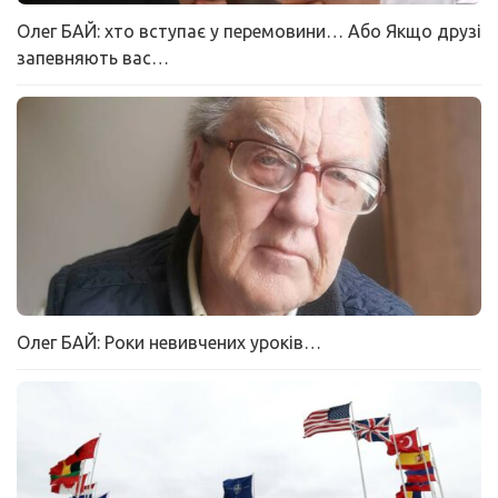
Олег БАЙ: хто вступає у перемовини… Або Якщо друзі
запевняють вас…
Олег БАЙ: Роки невивчених уроків…