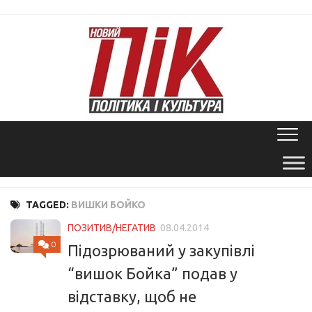
Skip
to
content
TAGGED:
ВИШКИ БОЙКО
ПОЗИТИВ/НЕГАТИВ
08.04.2014
0
Підозрюваний у закупівлі
“вишок Бойка” подав у
відставку, щоб не