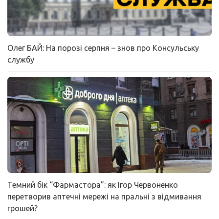
Олег БАЙ: На порозі серпня – знов про Консульську
службу
Темний бік “Фармастора”: як Ігор Червоненко
перетворив аптечні мережі на пральні з відмивання
грошей?