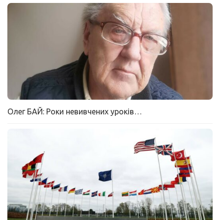
Олег БАЙ: Роки невивчених уроків…