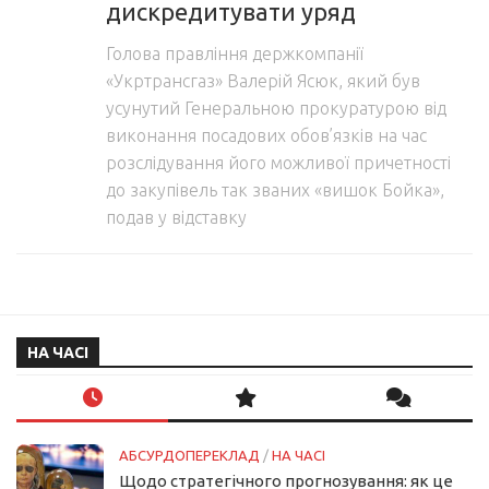
дискредитувати уряд
Голова правління держкомпанії
«Укртрансгаз» Валерій Ясюк, який був
усунутий Генеральною прокуратурою від
виконання посадових обов’язків на час
розслідування його можливої причетності
до закупівель так званих «вишок Бойка»,
подав у відставку
НА ЧАСІ
АБСУРДОПЕРЕКЛАД
/
НА ЧАСІ
Щодо стратегічного прогнозування: як це