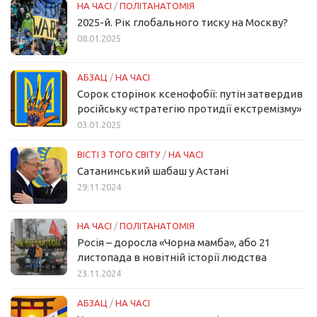
НА ЧАСІ
/
ПОЛІТАНАТОМІЯ
2025-й. Рік глобального тиску на Москву?
08.01.2025
АБЗАЦ
/
НА ЧАСІ
Сорок сторінок ксенофобії: путін затвердив
російську «стратегію протидії екстремізму»
03.01.2025
ВІСТІ З ТОГО СВІТУ
/
НА ЧАСІ
Сатанинський шабаш у Астані
29.11.2024
НА ЧАСІ
/
ПОЛІТАНАТОМІЯ
Росія – доросла «Чорна мамба», або 21
листопада в новітній історії людства
23.11.2024
АБЗАЦ
/
НА ЧАСІ