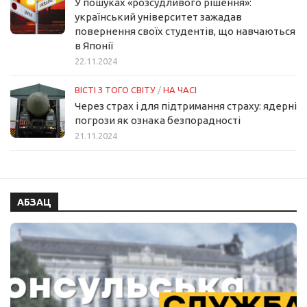
У пошуках «розсудливого рішення»:
український університет зажадав
повернення своїх студентів, що навчаються
в Японії
22.11.2024
ВІСТІ З ТОГО СВІТУ
/
НА ЧАСІ
Через страх і для підтримання страху: ядерні
погрози як ознака безпорадності
21.11.2024
АБЗАЦ