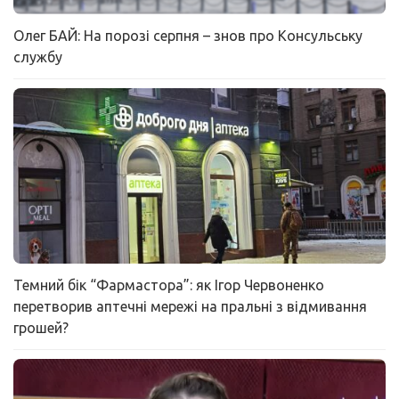
Олег БАЙ: На порозі серпня – знов про Консульську
службу
Темний бік “Фармастора”: як Ігор Червоненко
перетворив аптечні мережі на пральні з відмивання
грошей?