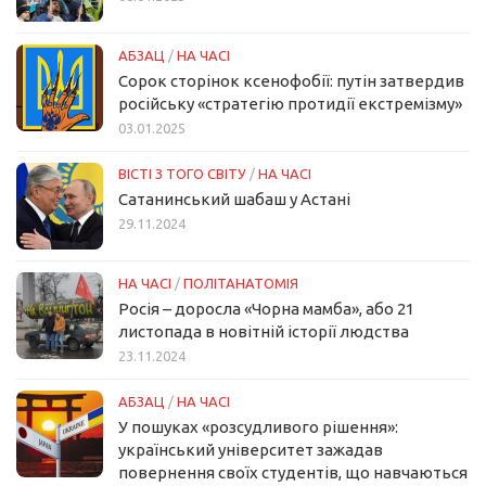
АБЗАЦ
/
НА ЧАСІ
Сорок сторінок ксенофобії: путін затвердив
російську «стратегію протидії екстремізму»
03.01.2025
ВІСТІ З ТОГО СВІТУ
/
НА ЧАСІ
Сатанинський шабаш у Астані
29.11.2024
НА ЧАСІ
/
ПОЛІТАНАТОМІЯ
Росія – доросла «Чорна мамба», або 21
листопада в новітній історії людства
23.11.2024
АБЗАЦ
/
НА ЧАСІ
У пошуках «розсудливого рішення»:
український університет зажадав
повернення своїх студентів, що навчаються