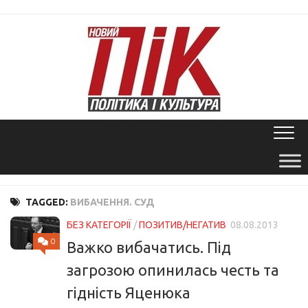
Skip
to
content
TAGGED:
ВИБАЧЕННЯ. СУД
БЕЗ КАТЕГОРІЇ
/
ПОЗИТИВ/НЕГАТИВ
08.08.2013
0
Важко вибачатись. Під
загрозою опинилась честь та
гідність Яценюка