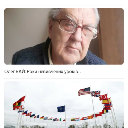
Олег БАЙ: Роки невивчених уроків…