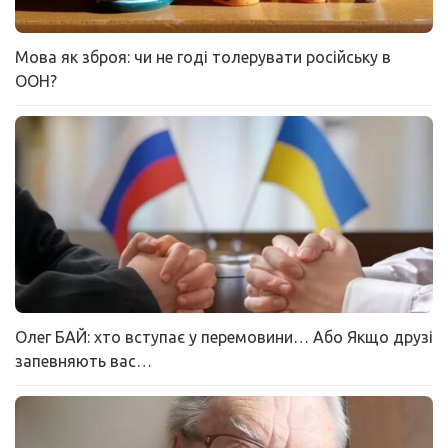
Мова як зброя: чи не годі толерувати російську в
ООН?
Олег БАЙ: хто вступає у перемовини… Або Якщо друзі
запевняють вас…