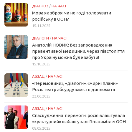
ДІАГНОЗ
/
НА ЧАСІ
Мова як зброя: чи не годі толерувати
російську в ООН?
15.11.2025
ДІАЛОГИ
/
НА ЧАСІ
Анатолій НОВИК: Без запровадження
превентивної медицини, через півстоліття
про Україну можна буде забути!
15.10.2025
АБЗАЦ
/
НА ЧАСІ
«Перемовини», «діалоги», «мирні плани»
Росії: театр абсурду замість дипломатії
22.06.2025
АБЗАЦ
/
НА ЧАСІ
Спаскудження перемоги: росія влаштувала
«культурний» шабаш у залі Генасамблеї ООН
08.05.2025