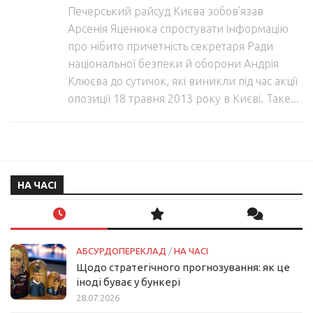
Печерський райсуд Києва зобов’язав
Арсенія Яценюка спростувати інформацію
про нібито причетність секретаря Ради
національної безпеки й оборони Андрія
Клюєва до сутичок, які виникли під час акції
опозиції 18 травня 2013 року в Києві. Таке...
НА ЧАСІ
АБСУРДОПЕРЕКЛАД
/
НА ЧАСІ
Щодо стратегічного прогнозування: як це
іноді буває у бункері
28.07.2026