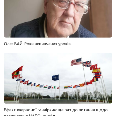
Олег БАЙ: Роки невивчених уроків…
Ефект «червоної ганчірки»: ще раз до питання щодо