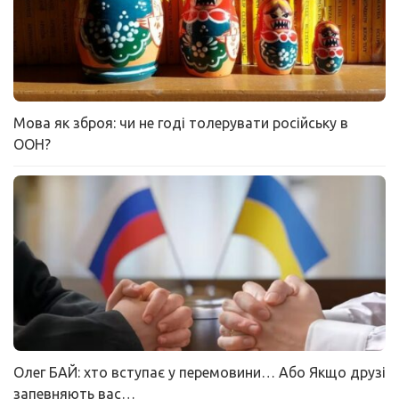
Мова як зброя: чи не годі толерувати російську в
ООН?
Олег БАЙ: хто вступає у перемовини… Або Якщо друзі
запевняють вас…