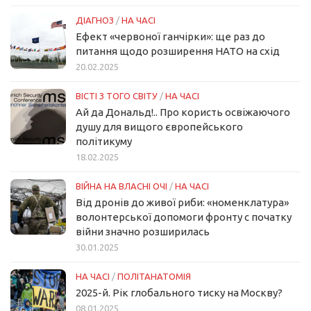
ДІАГНОЗ
/
НА ЧАСІ
Ефект «червоної ганчірки»: ще раз до
питання щодо розширення НАТО на схід
20.02.2025
ВІСТІ З ТОГО СВІТУ
/
НА ЧАСІ
Ай да Дональд!.. Про користь освіжаючого
душу для вищого європейського
політикуму
18.02.2025
ВІЙНА НА ВЛАСНІ ОЧІ
/
НА ЧАСІ
Від дронів до живої риби: «номенклатура»
волонтерської допомоги фронту с початку
війни значно розширилась
30.01.2025
НА ЧАСІ
/
ПОЛІТАНАТОМІЯ
2025-й. Рік глобального тиску на Москву?
08.01.2025