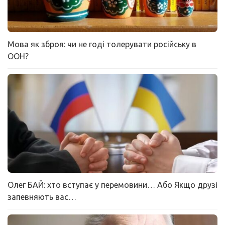
Мова як зброя: чи не годі толерувати російську в
ООН?
Олег БАЙ: хто вступає у перемовини… Або Якщо друзі
запевняють вас…