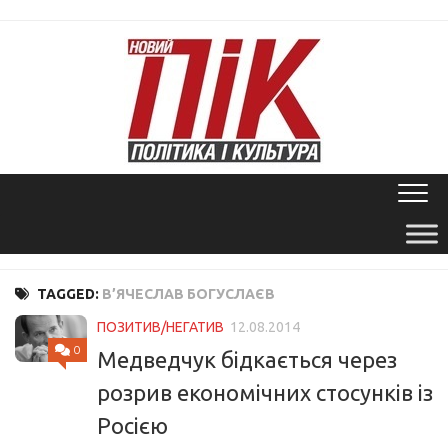
Skip
to
content
TAGGED:
В’ЯЧЕСЛАВ БОГУСЛАЄВ
ПОЗИТИВ/НЕГАТИВ
12.08.2014
0
Медведчук бідкається через
розрив економічних стосунків із
Росією