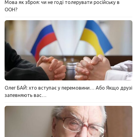
Мова як зброя: чи не годі толерувати російську в
ООН?
Олег БАЙ: хто вступає у перемовини… Або Якщо друзі
запевняють вас…