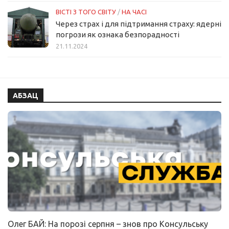
ВІСТІ З ТОГО СВІТУ
/
НА ЧАСІ
Через страх і для підтримання страху: ядерні
погрози як ознака безпорадності
21.11.2024
АБЗАЦ
Олег БАЙ: На порозі серпня – знов про Консульську