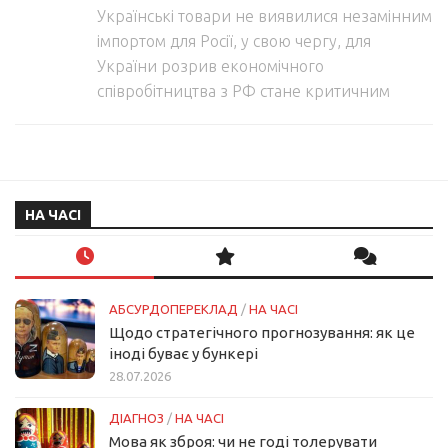
Українські товари не виявилися незамінним
імпортом для Росії, у свою чергу, для
України розрив економічного
співробітництва з РФ стане критичним
НА ЧАСІ
АБСУРДОПЕРЕКЛАД
/
НА ЧАСІ
Щодо стратегічного прогнозування: як це
іноді буває у бункері
28.07.2026
ДІАГНОЗ
/
НА ЧАСІ
Мова як зброя: чи не годі толерувати