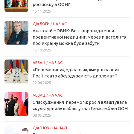
російську в ООН?
15.11.2025
ДІАЛОГИ
/
НА ЧАСІ
Анатолій НОВИК: Без запровадження
превентивної медицини, через півстоліття
про Україну можна буде забути!
15.10.2025
АБЗАЦ
/
НА ЧАСІ
«Перемовини», «діалоги», «мирні плани»
Росії: театр абсурду замість дипломатії
22.06.2025
АБЗАЦ
/
НА ЧАСІ
Спаскудження перемоги: росія влаштувала
«культурний» шабаш у залі Генасамблеї ООН
08.05.2025
ДІАГНОЗ
/
НА ЧАСІ