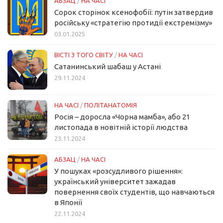
АБЗАЦ
/
НА ЧАСІ
Сорок сторінок ксенофобії: путін затвердив
російську «стратегію протидії екстремізму»
03.01.2025
ВІСТІ З ТОГО СВІТУ
/
НА ЧАСІ
Сатанинський шабаш у Астані
29.11.2024
НА ЧАСІ
/
ПОЛІТАНАТОМІЯ
Росія – доросла «Чорна мамба», або 21
листопада в новітній історії людства
23.11.2024
АБЗАЦ
/
НА ЧАСІ
У пошуках «розсудливого рішення»:
український університет зажадав
повернення своїх студентів, що навчаються
в Японії
22.11.2024