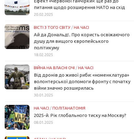
Ефект «червоної ганчірки»: ще раз до
питання щодо розширення НАТО на схід
20.02.2025
ВІСТІ З ТОГО СВІТУ
/
НА ЧАСІ
Ай да Дональд!.. Про користь освіжаючого
душу для вищого європейського
політикуму
18.02.2025
ВІЙНА НА ВЛАСНІ ОЧІ
/
НА ЧАСІ
Від дронів до живої риби: «номенклатура»
волонтерської допомоги фронту с початку
війни значно розширилась
30.01.2025
НА ЧАСІ
/
ПОЛІТАНАТОМІЯ
2025-й. Рік глобального тиску на Москву?
08.01.2025