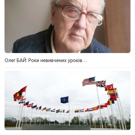
Олег БАЙ: Роки невивчених уроків…