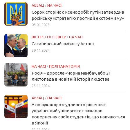
АБЗАЦ
/
НА ЧАСІ
Сорок сторінок ксенофобії: путін затвердив
російську «стратегію протидії екстремізму»
03.01.2025
ВІСТІ З ТОГО СВІТУ
/
НА ЧАСІ
Сатанинський шабаш у Астані
29.11.2024
НА ЧАСІ
/
ПОЛІТАНАТОМІЯ
Росія – доросла «Чорна мамба», або 21
листопада в новітній історії людства
23.11.2024
АБЗАЦ
/
НА ЧАСІ
У пошуках «розсудливого рішення»:
український університет зажадав
повернення своїх студентів, що навчаються
в Японії
22.11.2024