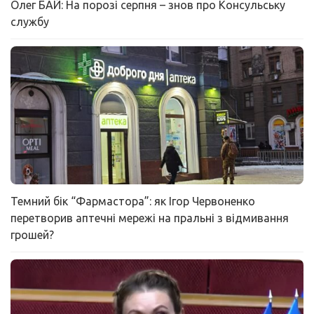
Олег БАЙ: На порозі серпня – знов про Консульську
службу
Темний бік “Фармастора”: як Ігор Червоненко
перетворив аптечні мережі на пральні з відмивання
грошей?