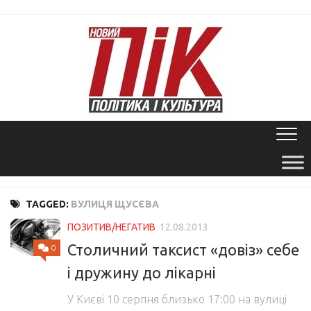
Skip
to
content
TAGGED:
ВУЛИЦЯ ЩУСЄВА
ПОЗИТИВ/НЕГАТИВ
12.08.2013
Столичний таксист «довіз» себе
0
і дружину до лікарні
У Києві 10 серпня близько 17:00 на вулиці