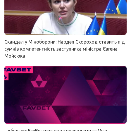
Скандал у Міноборони: Нардеп Скороход ставить під
сумнів компетентність заступника міністра Євгена
Мойсюка
Цибулько: FavBet грає не за правилами — Visa