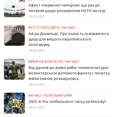
Ефект «червоної ганчірки»: ще раз до
питання щодо розширення НАТО на схід
20.02.2025
ВІСТІ З ТОГО СВІТУ
/
НА ЧАСІ
Ай да Дональд!.. Про користь освіжаючого
душу для вищого європейського
політикуму
18.02.2025
ВІЙНА НА ВЛАСНІ ОЧІ
/
НА ЧАСІ
Від дронів до живої риби: «номенклатура»
волонтерської допомоги фронту с початку
війни значно розширилась
30.01.2025
НА ЧАСІ
/
ПОЛІТАНАТОМІЯ
2025-й. Рік глобального тиску на Москву?
08.01.2025