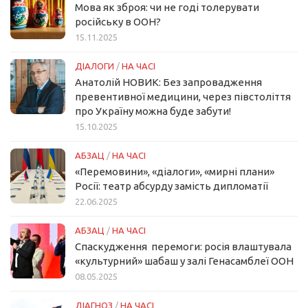
Мова як зброя: чи не годі толерувати
російську в ООН?
15.11.2025
ДІАЛОГИ
/
НА ЧАСІ
Анатолій НОВИК: Без запровадження
превентивної медицини, через півстоліття
про Україну можна буде забути!
15.10.2025
АБЗАЦ
/
НА ЧАСІ
«Перемовини», «діалоги», «мирні плани»
Росії: театр абсурду замість дипломатії
22.06.2025
АБЗАЦ
/
НА ЧАСІ
Спаскудження перемоги: росія влаштувала
«культурний» шабаш у залі Генасамблеї ООН
08.05.2025
ДІАГНОЗ
/
НА ЧАСІ