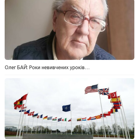
Олег БАЙ: Роки невивчених уроків…