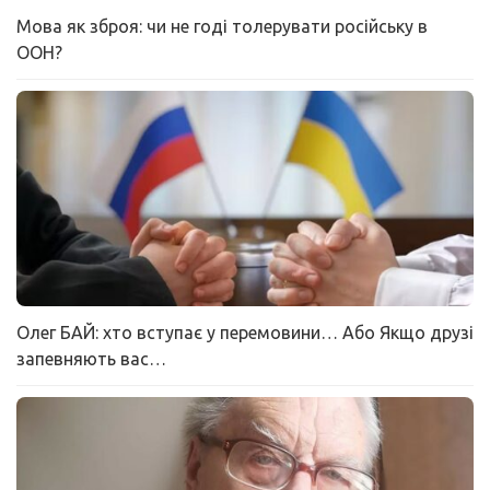
Мова як зброя: чи не годі толерувати російську в
ООН?
Олег БАЙ: хто вступає у перемовини… Або Якщо друзі
запевняють вас…