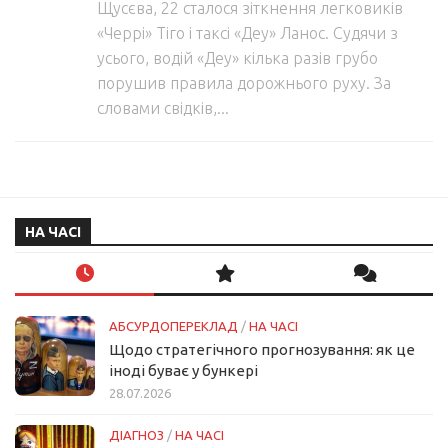
Щусєва, 22 сталося зіткнення легковиків
«Черрі» Тіго і таксі «Деу» Ланос. Судячи з
усього, водій «Деу» кілька разів грубо
порушив правила дорожнього руху. За
словами свідків,...
НА ЧАСІ
АБСУРДОПЕРЕКЛАД
/
НА ЧАСІ
Щодо стратегічного прогнозування: як це
іноді буває у бункері
28.07.2026
ДІАГНОЗ
/
НА ЧАСІ