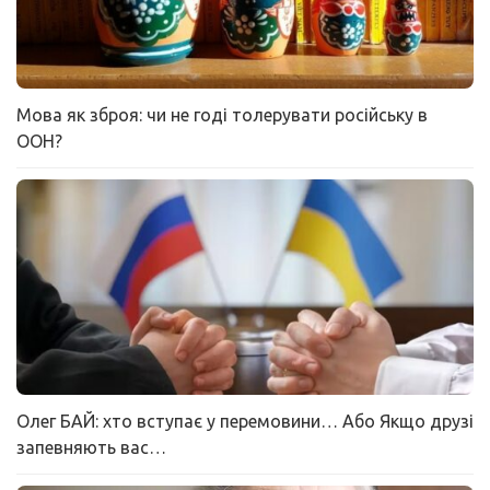
Мова як зброя: чи не годі толерувати російську в
ООН?
Олег БАЙ: хто вступає у перемовини… Або Якщо друзі
запевняють вас…