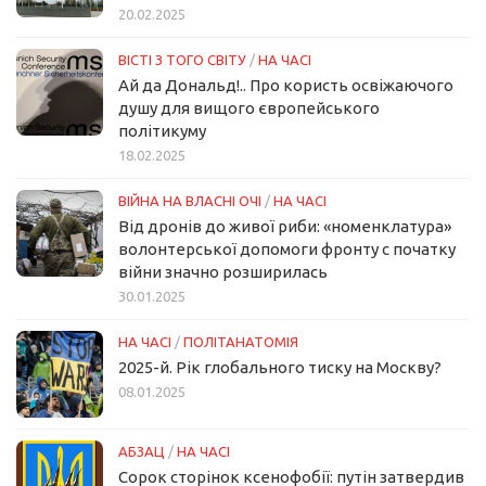
20.02.2025
ВІСТІ З ТОГО СВІТУ
/
НА ЧАСІ
Ай да Дональд!.. Про користь освіжаючого
душу для вищого європейського
політикуму
18.02.2025
ВІЙНА НА ВЛАСНІ ОЧІ
/
НА ЧАСІ
Від дронів до живої риби: «номенклатура»
волонтерської допомоги фронту с початку
війни значно розширилась
30.01.2025
НА ЧАСІ
/
ПОЛІТАНАТОМІЯ
2025-й. Рік глобального тиску на Москву?
08.01.2025
АБЗАЦ
/
НА ЧАСІ
Сорок сторінок ксенофобії: путін затвердив