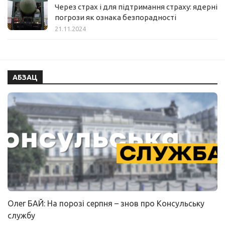
Через страх і для підтримання страху: ядерні
погрози як ознака безпорадності
21.11.2024
АБЗАЦ
Олег БАЙ: На порозі серпня – знов про Консульську
службу