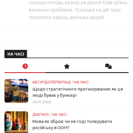
хороша погода, вранці на дорозі Київ-Ірпінь
виникли проблеми. Оскільки на цій трасі
трапилось одразу декілька аварій
НА ЧАСІ
АБСУРДОПЕРЕКЛАД
/
НА ЧАСІ
Щодо стратегічного прогнозування: як це
іноді буває у бункері
28.07.2026
ДІАГНОЗ
/
НА ЧАСІ
Мова як зброя: чи не годі толерувати
російську в ООН?