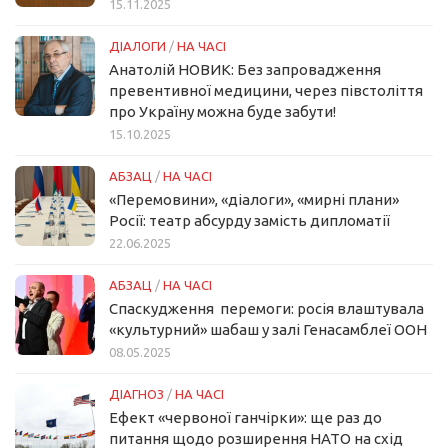
15.11.2025
ДІАЛОГИ
/
НА ЧАСІ
Анатолій НОВИК: Без запровадження
превентивної медицини, через півстоліття
про Україну можна буде забути!
15.10.2025
АБЗАЦ
/
НА ЧАСІ
«Перемовини», «діалоги», «мирні плани»
Росії: театр абсурду замість дипломатії
22.06.2025
АБЗАЦ
/
НА ЧАСІ
Спаскудження перемоги: росія влаштувала
«культурний» шабаш у залі Генасамблеї ООН
08.05.2025
ДІАГНОЗ
/
НА ЧАСІ
Ефект «червоної ганчірки»: ще раз до
питання щодо розширення НАТО на схід