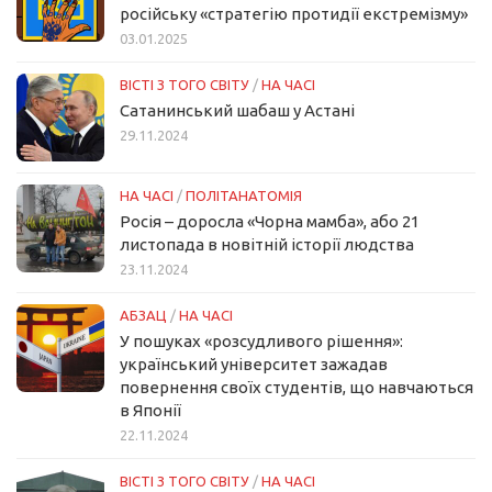
російську «стратегію протидії екстремізму»
03.01.2025
ВІСТІ З ТОГО СВІТУ
/
НА ЧАСІ
Сатанинський шабаш у Астані
29.11.2024
НА ЧАСІ
/
ПОЛІТАНАТОМІЯ
Росія – доросла «Чорна мамба», або 21
листопада в новітній історії людства
23.11.2024
АБЗАЦ
/
НА ЧАСІ
У пошуках «розсудливого рішення»:
український університет зажадав
повернення своїх студентів, що навчаються
в Японії
22.11.2024
ВІСТІ З ТОГО СВІТУ
/
НА ЧАСІ