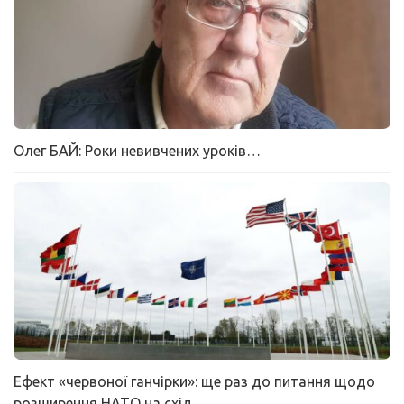
Олег БАЙ: Роки невивчених уроків…
Ефект «червоної ганчірки»: ще раз до питання щодо
розширення НАТО на схід