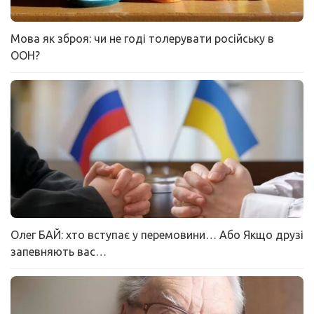
Мова як зброя: чи не годі толерувати російську в
ООН?
Олег БАЙ: хто вступає у перемовини… Або Якщо друзі
запевняють вас…