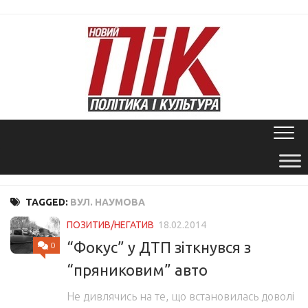
Skip
to
content
TAGGED:
ВУЛ. НАУМОВА
ПОЗИТИВ/НЕГАТИВ
18.02.2014
“Фокус” у ДТП зіткнувся з
0
“пряниковим” авто
Не дивлячись на те, що встановилась доволі