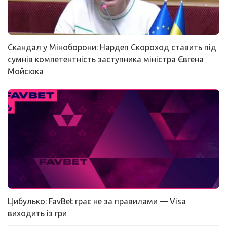
Скандал у Міноборони: Нардеп Скороход ставить під
сумнів компетентність заступника міністра Євгена
Мойсюка
Цибулько: FavBet грає не за правилами — Visa
виходить із гри