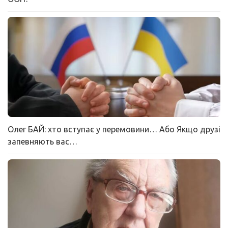
Олег БАЙ: хто вступає у перемовини… Або Якщо друзі
запевняють вас…