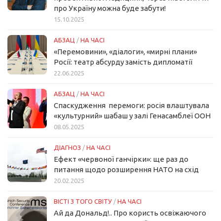
про Україну можна буде забути!
15.10.2025
АБЗАЦ
/
НА ЧАСІ
«Перемовини», «діалоги», «мирні плани»
Росії: театр абсурду замість дипломатії
22.06.2025
АБЗАЦ
/
НА ЧАСІ
Спаскудження перемоги: росія влаштувала
«культурний» шабаш у залі Генасамблеї ООН
08.05.2025
ДІАГНОЗ
/
НА ЧАСІ
Ефект «червоної ганчірки»: ще раз до
питання щодо розширення НАТО на схід
20.02.2025
ВІСТІ З ТОГО СВІТУ
/
НА ЧАСІ
Ай да Дональд!.. Про користь освіжаючого