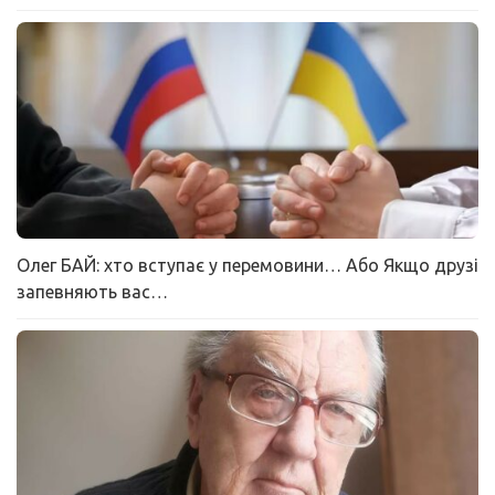
Олег БАЙ: хто вступає у перемовини… Або Якщо друзі
запевняють вас…