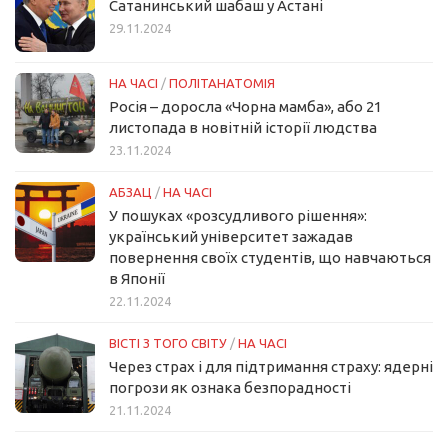
Сатанинський шабаш у Астані
29.11.2024
НА ЧАСІ
/
ПОЛІТАНАТОМІЯ
Росія – доросла «Чорна мамба», або 21
листопада в новітній історії людства
23.11.2024
АБЗАЦ
/
НА ЧАСІ
У пошуках «розсудливого рішення»:
український університет зажадав
повернення своїх студентів, що навчаються
в Японії
22.11.2024
ВІСТІ З ТОГО СВІТУ
/
НА ЧАСІ
Через страх і для підтримання страху: ядерні
погрози як ознака безпорадності
21.11.2024