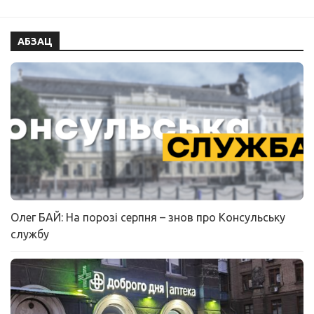
АБЗАЦ
Олег БАЙ: На порозі серпня – знов про Консульську
службу