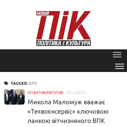
Skip
to
content
TAGGED:
ВПК
ПОЗИТИВ/НЕГАТИВ
24.12.2015
Микола Маломуж вважає
«Техвоєнсервіс» ключовою
ланкою вітчизняного ВПК