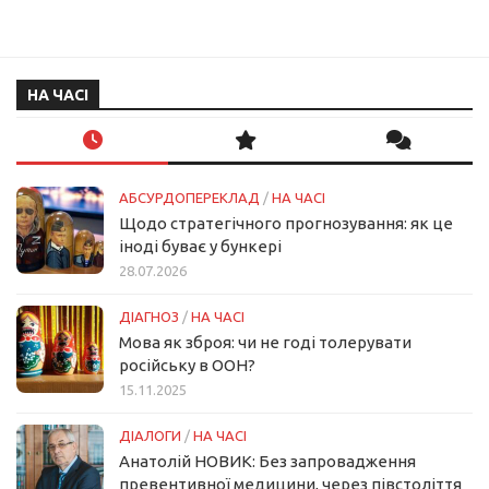
НА ЧАСІ
АБСУРДОПЕРЕКЛАД
/
НА ЧАСІ
Щодо стратегічного прогнозування: як це
іноді буває у бункері
28.07.2026
ДІАГНОЗ
/
НА ЧАСІ
Мова як зброя: чи не годі толерувати
російську в ООН?
15.11.2025
ДІАЛОГИ
/
НА ЧАСІ
Анатолій НОВИК: Без запровадження
превентивної медицини, через півстоліття