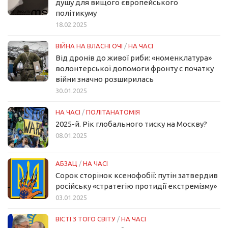
душу для вищого європейського
політикуму
18.02.2025
ВІЙНА НА ВЛАСНІ ОЧІ
/
НА ЧАСІ
Від дронів до живої риби: «номенклатура»
волонтерської допомоги фронту с початку
війни значно розширилась
30.01.2025
НА ЧАСІ
/
ПОЛІТАНАТОМІЯ
2025-й. Рік глобального тиску на Москву?
08.01.2025
АБЗАЦ
/
НА ЧАСІ
Сорок сторінок ксенофобії: путін затвердив
російську «стратегію протидії екстремізму»
03.01.2025
ВІСТІ З ТОГО СВІТУ
/
НА ЧАСІ