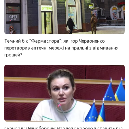
Темний бік “Фармастора”: як Ігор Червоненко
перетворив аптечні мережі на пральні з відмивання
грошей?
Скандал у Міноборони: Нардеп Скороход ставить під