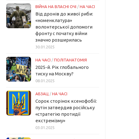
ВІЙНА НА ВЛАСНІ ОЧІ
/
НА ЧАСІ
Від дронів до живої риби:
«номенклатура»
волонтерської допомоги
фронту с початку війни
значно розширилась
30.01.2025
НА ЧАСІ
/
ПОЛІТАНАТОМІЯ
2025-й. Рік глобального
тиску на Москву?
08.01.2025
АБЗАЦ
/
НА ЧАСІ
Сорок сторінок ксенофобії:
путін затвердив російську
«стратегію протидії
екстремізму»
03.01.2025