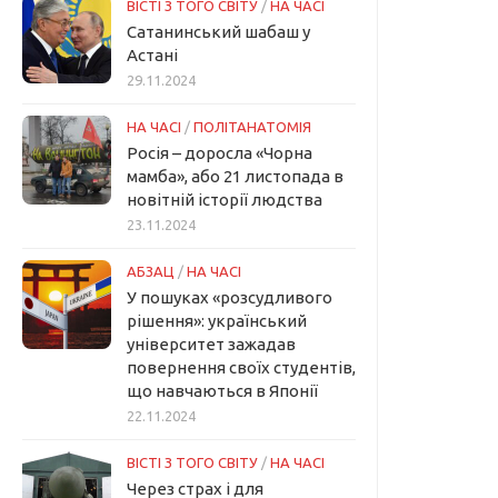
ВІСТІ З ТОГО СВІТУ
/
НА ЧАСІ
Сатанинський шабаш у
Астані
29.11.2024
НА ЧАСІ
/
ПОЛІТАНАТОМІЯ
Росія – доросла «Чорна
мамба», або 21 листопада в
новітній історії людства
23.11.2024
АБЗАЦ
/
НА ЧАСІ
У пошуках «розсудливого
рішення»: український
університет зажадав
повернення своїх студентів,
що навчаються в Японії
22.11.2024
ВІСТІ З ТОГО СВІТУ
/
НА ЧАСІ
Через страх і для