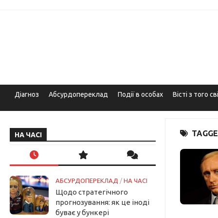
Skip
to
content
Діагноз
Абсурдопереклад
Події в особах
Вісті з того св
TAGGE
НА ЧАСІ
АБСУРДОПЕРЕКЛАД
/
НА ЧАСІ
Щодо стратегічного
прогнозування: як це іноді
буває у бункері