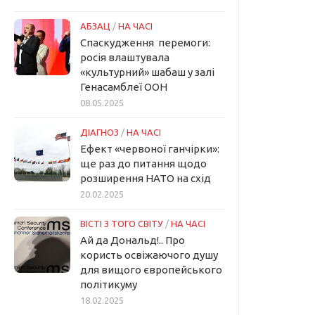
АБЗАЦ
/
НА ЧАСІ
Спаскудження перемоги:
росія влаштувала
«культурний» шабаш у залі
Генасамблеї ООН
08.05.2025
ДІАГНОЗ
/
НА ЧАСІ
Ефект «червоної ганчірки»:
ще раз до питання щодо
розширення НАТО на схід
20.02.2025
ВІСТІ З ТОГО СВІТУ
/
НА ЧАСІ
Ай да Дональд!.. Про
користь освіжаючого душу
для вищого європейського
політикуму
18.02.2025