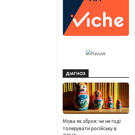
ДІАГНОЗ
Мова як зброя: чи не годі
толерувати російську в