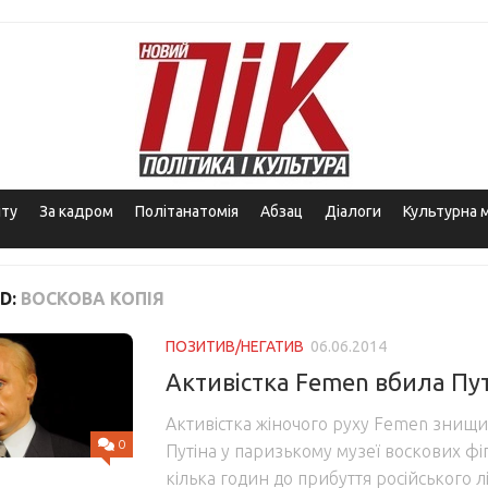
іту
За кадром
Політанатомія
Абзац
Діалоги
Культурна 
D:
ВОСКОВА КОПІЯ
ПОЗИТИВ/НЕГАТИВ
06.06.2014
Активістка Femen вбила Пут
Активістка жіночого руху Femen знищи
0
Путіна у паризькому музеї воскових фіг
кілька годин до прибуття російського 