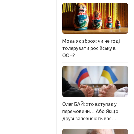
Мова як зброя: чи не годі
толерувати російську в
ООН?
Олег БАЙ: хто вступає у
перемовини… Або Якщо
друзі запевняють вас…