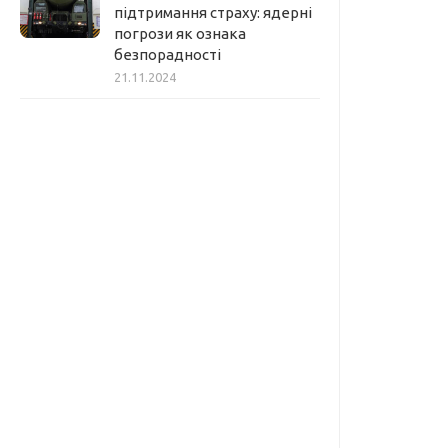
підтримання страху: ядерні
погрози як ознака
безпорадності
21.11.2024