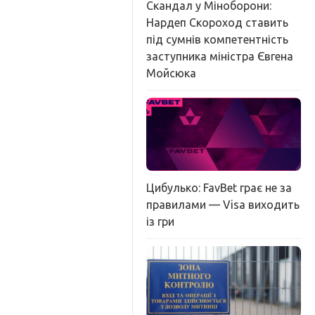
Скандал у Міноборони:
Нардеп Скороход ставить
під сумнів компетентність
заступника міністра Євгена
Мойсюка
Цибулько: FavBet грає не за
правилами — Visa виходить
із гри