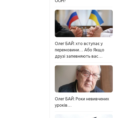
ООН?
Олег БАЙ: хто вступає у
перемовини… Або Якщо
друзі запевняють вас…
Олег БАЙ: Роки невивчених
уроків…