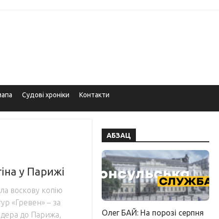
мапа
Судові хроніки
Контакти
АБЗАЦ
іна у Парижі
ла воскову копію
ур «Гревен» – за
Олег БАЙ: На порозі серпня
лідера до Парижа,