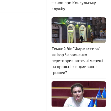
– знов про Консульську
службу
Темний бік “Фармастора”:
як Ігор Червоненко
перетворив аптечні мережі
на пральні з відмивання
грошей?