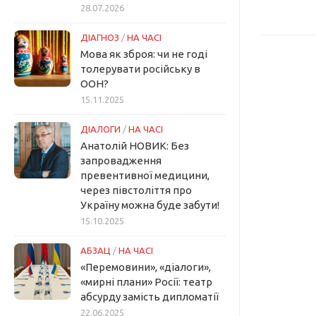
28.07.2026
ДІАГНОЗ
/
НА ЧАСІ
Мова як зброя: чи не годі
толерувати російську в
ООН?
15.11.2025
ДІАЛОГИ
/
НА ЧАСІ
Анатолій НОВИК: Без
запровадження
превентивної медицини,
через півстоліття про
Україну можна буде забути!
15.10.2025
АБЗАЦ
/
НА ЧАСІ
«Перемовини», «діалоги»,
«мирні плани» Росії: театр
абсурду замість дипломатії
22.06.2025