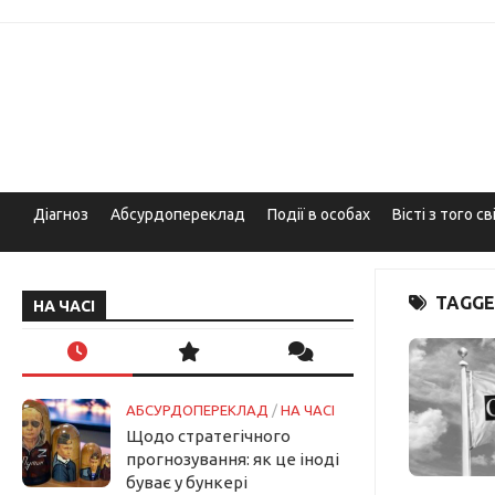
Skip
to
content
Діагноз
Абсурдопереклад
Події в особах
Вісті з того св
TAGGE
НА ЧАСІ
АБСУРДОПЕРЕКЛАД
/
НА ЧАСІ
Щодо стратегічного
прогнозування: як це іноді
буває у бункері