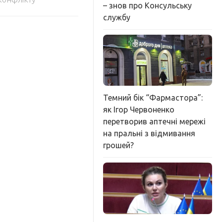
– знов про Консульську
службу
Темний бік “Фармастора”:
як Ігор Червоненко
перетворив аптечні мережі
на пральні з відмивання
грошей?