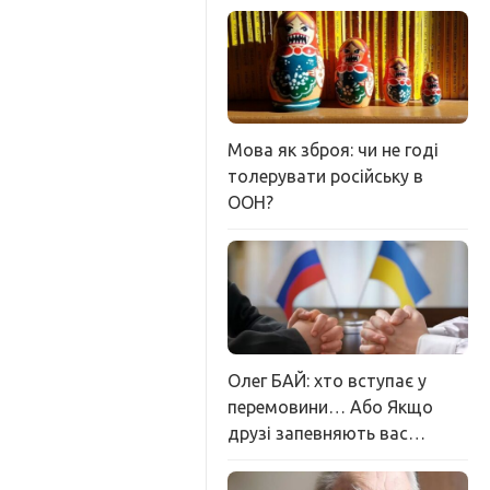
Мова як зброя: чи не годі
толерувати російську в
ООН?
Олег БАЙ: хто вступає у
перемовини… Або Якщо
друзі запевняють вас…