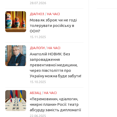
28.07.2026
ДІАГНОЗ
/
НА ЧАСІ
Мова як зброя: чи не годі
толерувати російську в
ООН?
15.11.2025
ДІАЛОГИ
/
НА ЧАСІ
Анатолій НОВИК: Без
запровадження
превентивної медицини,
через півстоліття про
Україну можна буде забути!
15.10.2025
АБЗАЦ
/
НА ЧАСІ
«Перемовини», «діалоги»,
«мирні плани» Росії: театр
абсурду замість дипломатії
22.06.2025