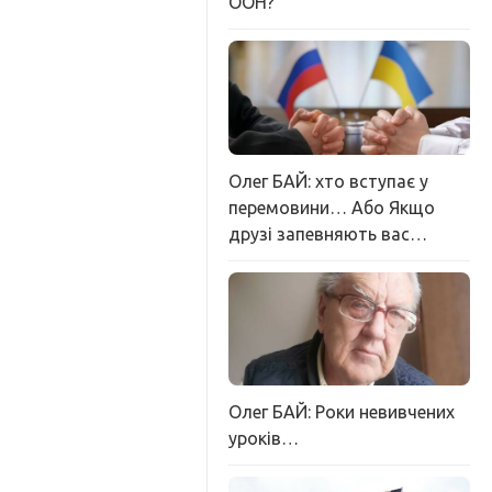
ООН?
Олег БАЙ: хто вступає у
перемовини… Або Якщо
друзі запевняють вас…
Олег БАЙ: Роки невивчених
уроків…