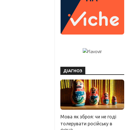
ДІАГНОЗ
Мова як зброя: чи не годі
толерувати російську в