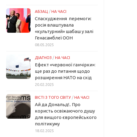
АБЗАЦ
/
НА ЧАСІ
Спаскудження перемоги:
росія влаштувала
«культурний» шабаш у залі
Генасамблеї ООН
08.05.2025
ДІАГНОЗ
/
НА ЧАСІ
Ефект «червоної ганчірки»:
ще раз до питання щодо
розширення НАТО на схід
20.02.2025
ВІСТІ З ТОГО СВІТУ
/
НА ЧАСІ
Ай да Дональд!.. Про
користь освіжаючого душу
для вищого європейського
політикуму
18.02.2025