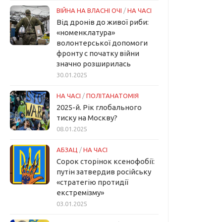
ВІЙНА НА ВЛАСНІ ОЧІ
/
НА ЧАСІ
Від дронів до живої риби:
«номенклатура»
волонтерської допомоги
фронту с початку війни
значно розширилась
30.01.2025
НА ЧАСІ
/
ПОЛІТАНАТОМІЯ
2025-й. Рік глобального
тиску на Москву?
08.01.2025
АБЗАЦ
/
НА ЧАСІ
Сорок сторінок ксенофобії:
путін затвердив російську
«стратегію протидії
екстремізму»
03.01.2025