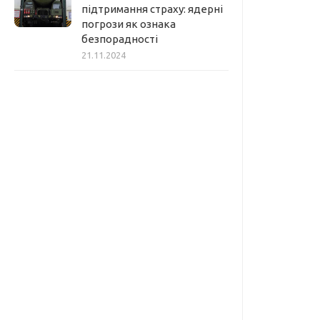
підтримання страху: ядерні
погрози як ознака
безпорадності
21.11.2024