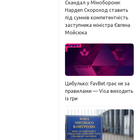
Скандал у Міноборони:
Нардеп Скороход ставить
під сумнів компетентність
заступника міністра Євгена
Мойсюка
Цибулько: FavBet грає не за
правилами — Visa виходить
із гри