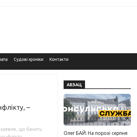
мапа
Судові хроніки
Контакти
АБЗАЦ
нфлікту, –
заявив, що бачить
Олег БАЙ: На порозі серпня
 конфлікту