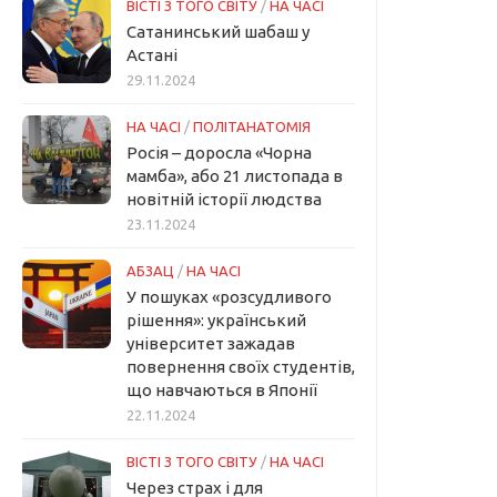
ВІСТІ З ТОГО СВІТУ
/
НА ЧАСІ
Сатанинський шабаш у
Астані
29.11.2024
НА ЧАСІ
/
ПОЛІТАНАТОМІЯ
Росія – доросла «Чорна
мамба», або 21 листопада в
новітній історії людства
23.11.2024
АБЗАЦ
/
НА ЧАСІ
У пошуках «розсудливого
рішення»: український
університет зажадав
повернення своїх студентів,
що навчаються в Японії
22.11.2024
ВІСТІ З ТОГО СВІТУ
/
НА ЧАСІ
Через страх і для