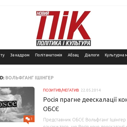
іту
За кадром
Політанатомія
Абзац
Діалоги
Культурна 
D:
ВОЛЬФГАНГ ІШІНГЕР
ПОЗИТИВ/НЕГАТИВ
22.05.2014
Росія прагне деескалації ко
ОБСЄ
3
Представник ОБСЄ Вольфганг Ішінгер 
ознаки того, що Росія хоче деескалації