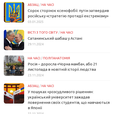
АБЗАЦ
/
НА ЧАСІ
Сорок сторінок ксенофобії: путін затвердив
російську «стратегію протидії екстремізму»
03.01.2025
ВІСТІ З ТОГО СВІТУ
/
НА ЧАСІ
Сатанинський шабаш у Астані
29.11.2024
НА ЧАСІ
/
ПОЛІТАНАТОМІЯ
Росія – доросла «Чорна мамба», або 21
листопада в новітній історії людства
23.11.2024
АБЗАЦ
/
НА ЧАСІ
У пошуках «розсудливого рішення»:
український університет зажадав
повернення своїх студентів, що навчаються
в Японії
22.11.2024