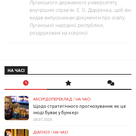
Луганського державного університету
внутрішніх справ ім. Е. О. Дідоренка, щоб він
видав випускникам документи про освіту
Луганської народної республіки,
роздруковані на ксероксі
НА ЧАСІ
АБСУРДОПЕРЕКЛАД
/
НА ЧАСІ
Щодо стратегічного прогнозування: як це
іноді буває у бункері
28.07.2026
ДІАГНОЗ
/
НА ЧАСІ