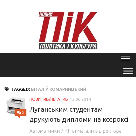
Skip
to
content
TAGGED:
ВІТАЛІЙ КОМАРНИЦЬКИЙ
ПОЗИТИВ/НЕГАТИВ
13.06.2014
Луганським студентам
2
друкують дипломи на ксероксі
Автоматники ЛНР вимагали від ректора