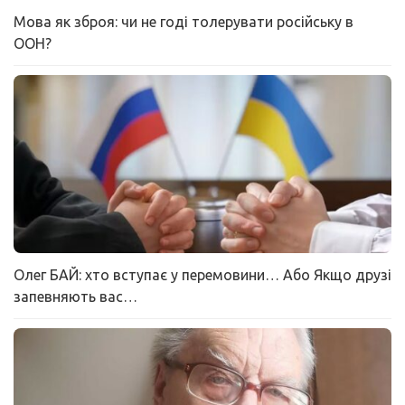
Мова як зброя: чи не годі толерувати російську в
ООН?
Олег БАЙ: хто вступає у перемовини… Або Якщо друзі
запевняють вас…