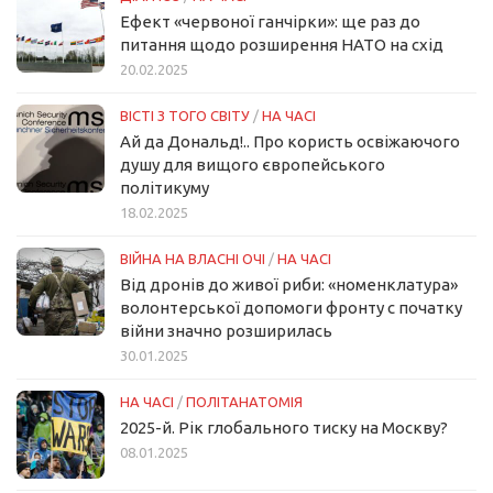
Ефект «червоної ганчірки»: ще раз до
питання щодо розширення НАТО на схід
20.02.2025
ВІСТІ З ТОГО СВІТУ
/
НА ЧАСІ
Ай да Дональд!.. Про користь освіжаючого
душу для вищого європейського
політикуму
18.02.2025
ВІЙНА НА ВЛАСНІ ОЧІ
/
НА ЧАСІ
Від дронів до живої риби: «номенклатура»
волонтерської допомоги фронту с початку
війни значно розширилась
30.01.2025
НА ЧАСІ
/
ПОЛІТАНАТОМІЯ
2025-й. Рік глобального тиску на Москву?
08.01.2025