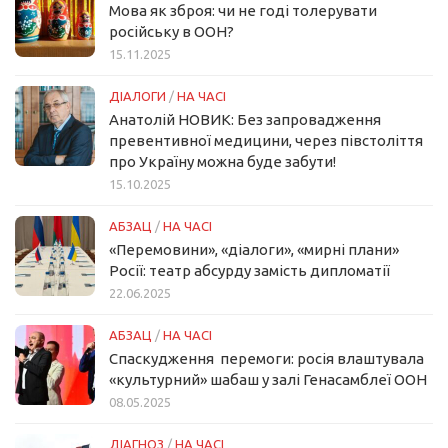
Мова як зброя: чи не годі толерувати
російську в ООН?
15.11.2025
ДІАЛОГИ
/
НА ЧАСІ
Анатолій НОВИК: Без запровадження
превентивної медицини, через півстоліття
про Україну можна буде забути!
15.10.2025
АБЗАЦ
/
НА ЧАСІ
«Перемовини», «діалоги», «мирні плани»
Росії: театр абсурду замість дипломатії
22.06.2025
АБЗАЦ
/
НА ЧАСІ
Спаскудження перемоги: росія влаштувала
«культурний» шабаш у залі Генасамблеї ООН
08.05.2025
ДІАГНОЗ
/
НА ЧАСІ