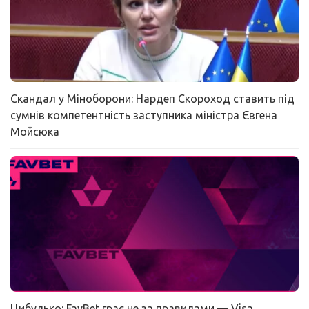
Скандал у Міноборони: Нардеп Скороход ставить під
сумнів компетентність заступника міністра Євгена
Мойсюка
Цибулько: FavBet грає не за правилами — Visa