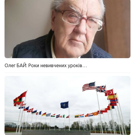
Олег БАЙ: Роки невивчених уроків…