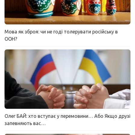
Мова як зброя: чи не годі толерувати російську в
ООН?
Олег БАЙ: хто вступає у перемовини… Або Якщо друзі
запевняють вас…