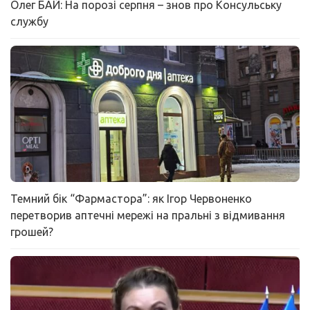
Олег БАЙ: На порозі серпня – знов про Консульську
службу
Темний бік “Фармастора”: як Ігор Червоненко
перетворив аптечні мережі на пральні з відмивання
грошей?