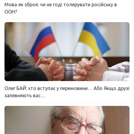
Мова як зброя: чи не годі толерувати російську в
ООН?
Олег БАЙ: хто вступає у перемовини… Або Якщо друзі
запевняють вас…