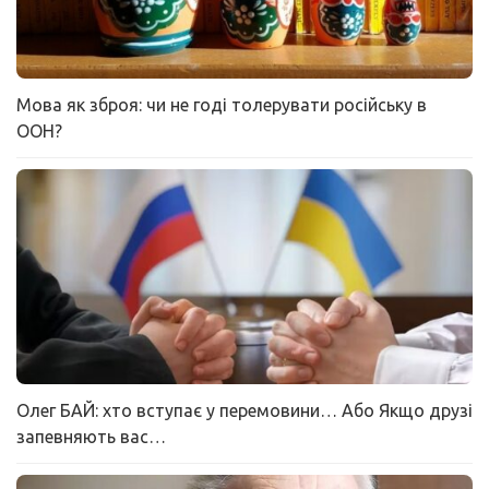
Мова як зброя: чи не годі толерувати російську в
ООН?
Олег БАЙ: хто вступає у перемовини… Або Якщо друзі
запевняють вас…