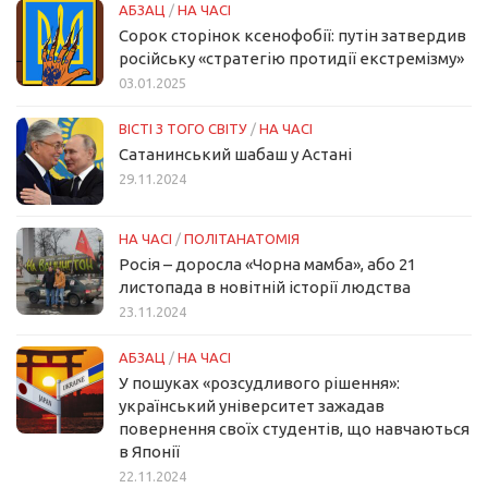
АБЗАЦ
/
НА ЧАСІ
Сорок сторінок ксенофобії: путін затвердив
російську «стратегію протидії екстремізму»
03.01.2025
ВІСТІ З ТОГО СВІТУ
/
НА ЧАСІ
Сатанинський шабаш у Астані
29.11.2024
НА ЧАСІ
/
ПОЛІТАНАТОМІЯ
Росія – доросла «Чорна мамба», або 21
листопада в новітній історії людства
23.11.2024
АБЗАЦ
/
НА ЧАСІ
У пошуках «розсудливого рішення»:
український університет зажадав
повернення своїх студентів, що навчаються
в Японії
22.11.2024