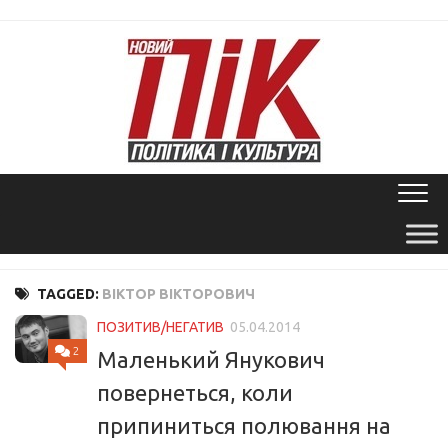
Skip
to
content
TAGGED:
ВІКТОР ВІКТОРОВИЧ
ПОЗИТИВ/НЕГАТИВ
05.04.2014
2
Маленький Янукович
повернеться, коли
припиниться полювання на