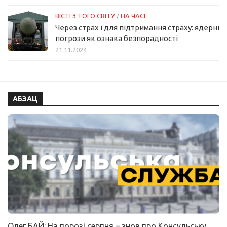
ВІСТІ З ТОГО СВІТУ
/
НА ЧАСІ
Через страх і для підтримання страху: ядерні
погрози як ознака безпорадності
21.11.2024
АБЗАЦ
Олег БАЙ: На порозі серпня – знов про Консульську