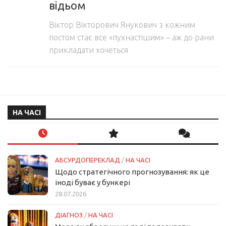
відьом
Віктор Вікторович Янукович з кожним
постом стає все «пухнастішим» – аж до рани
прикладати хочеться
НА ЧАСІ
АБСУРДОПЕРЕКЛАД
/
НА ЧАСІ
Щодо стратегічного прогнозування: як це
іноді буває у бункері
28.07.2026
ДІАГНОЗ
/
НА ЧАСІ