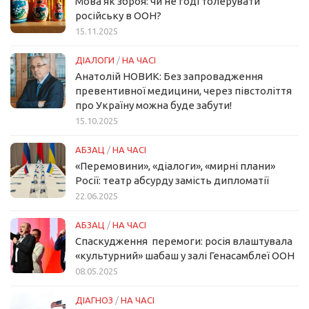
Мова як зброя: чи не годі толерувати
російську в ООН?
15.11.2025
ДІАЛОГИ
/
НА ЧАСІ
Анатолій НОВИК: Без запровадження
превентивної медицини, через півстоліття
про Україну можна буде забути!
15.10.2025
АБЗАЦ
/
НА ЧАСІ
«Перемовини», «діалоги», «мирні плани»
Росії: театр абсурду замість дипломатії
22.06.2025
АБЗАЦ
/
НА ЧАСІ
Спаскудження перемоги: росія влаштувала
«культурний» шабаш у залі Генасамблеї ООН
08.05.2025
ДІАГНОЗ
/
НА ЧАСІ