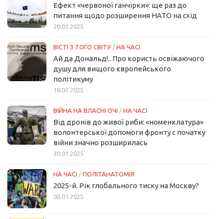
Ефект «червоної ганчірки»: ще раз до
питання щодо розширення НАТО на схід
20.02.2025
ВІСТІ З ТОГО СВІТУ
/
НА ЧАСІ
Ай да Дональд!.. Про користь освіжаючого
душу для вищого європейського
політикуму
18.02.2025
ВІЙНА НА ВЛАСНІ ОЧІ
/
НА ЧАСІ
Від дронів до живої риби: «номенклатура»
волонтерської допомоги фронту с початку
війни значно розширилась
30.01.2025
НА ЧАСІ
/
ПОЛІТАНАТОМІЯ
2025-й. Рік глобального тиску на Москву?
08.01.2025