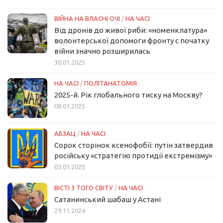
ВІЙНА НА ВЛАСНІ ОЧІ
/
НА ЧАСІ
Від дронів до живої риби: «номенклатура»
волонтерської допомоги фронту с початку
війни значно розширилась
30.01.2025
НА ЧАСІ
/
ПОЛІТАНАТОМІЯ
2025-й. Рік глобального тиску на Москву?
08.01.2025
АБЗАЦ
/
НА ЧАСІ
Сорок сторінок ксенофобії: путін затвердив
російську «стратегію протидії екстремізму»
03.01.2025
ВІСТІ З ТОГО СВІТУ
/
НА ЧАСІ
Сатанинський шабаш у Астані
29.11.2024