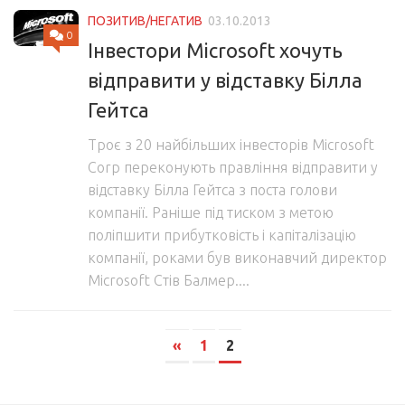
ПОЗИТИВ/НЕГАТИВ
03.10.2013
0
Інвестори Microsoft хочуть
відправити у відставку Білла
Гейтса
Троє з 20 найбільших інвесторів Microsoft
Corp переконують правління відправити у
відставку Білла Гейтса з поста голови
компанії. Раніше під тиском з метою
поліпшити прибутковість і капіталізацію
компанії, роками був виконавчий директор
Microsoft Cтів Балмер....
«
1
2