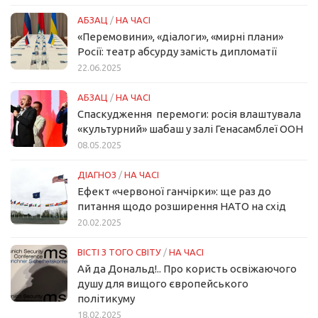
АБЗАЦ
/
НА ЧАСІ
«Перемовини», «діалоги», «мирні плани»
Росії: театр абсурду замість дипломатії
22.06.2025
АБЗАЦ
/
НА ЧАСІ
Спаскудження перемоги: росія влаштувала
«культурний» шабаш у залі Генасамблеї ООН
08.05.2025
ДІАГНОЗ
/
НА ЧАСІ
Ефект «червоної ганчірки»: ще раз до
питання щодо розширення НАТО на схід
20.02.2025
ВІСТІ З ТОГО СВІТУ
/
НА ЧАСІ
Ай да Дональд!.. Про користь освіжаючого
душу для вищого європейського
політикуму
18.02.2025