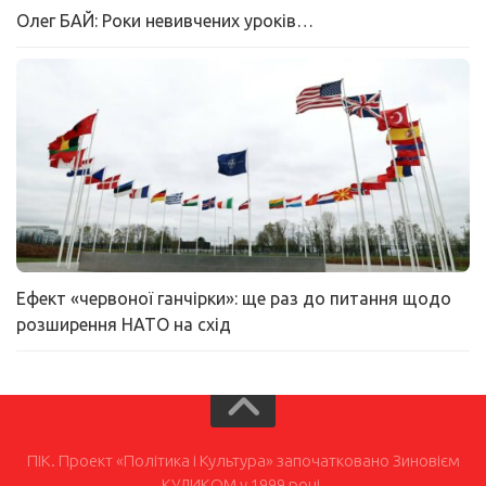
Олег БАЙ: Роки невивчених уроків…
Ефект «червоної ганчірки»: ще раз до питання щодо
розширення НАТО на схід
ПІК. Проект «Політика і Культура» започатковано Зиновієм
КУЛИКОМ у 1999 році.