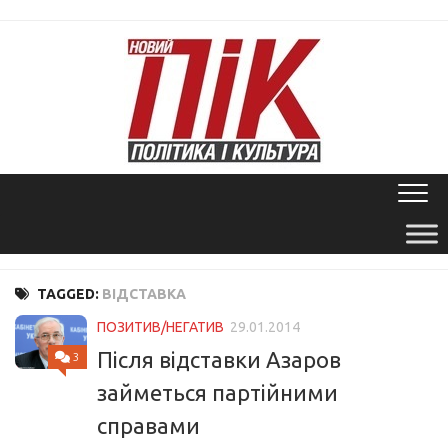
Skip
to
content
TAGGED:
ВІДСТАВКА
ПОЗИТИВ/НЕГАТИВ
29.01.2014
Після відставки Азаров
3
займеться партійними
справами