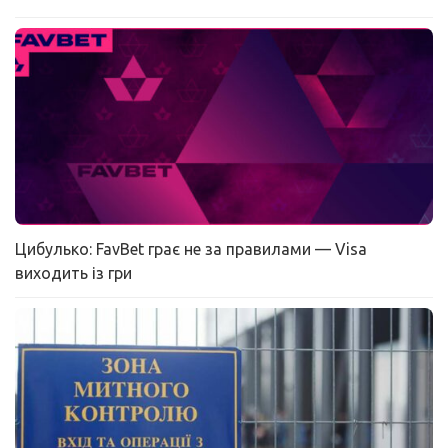
Цибулько: FavBet грає не за правилами — Visa
виходить із гри