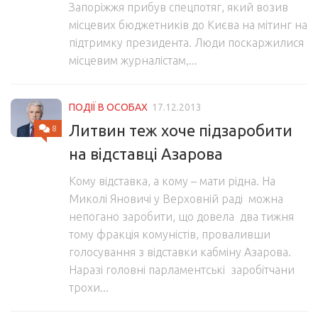
Запоріжжя прибув спецпотяг, який возив
місцевих бюджетників до Києва на мітинг на
підтримку президента. Люди поскаржилися
місцевим журналістам,...
ПОДІЇ В ОСОБАХ
17.12.2013
Литвин теж хоче підзаробити
8
на відставці Азарова
Кому відставка, а кому – мати рідна. На
Миколі Яновичі у Верховній раді можна
непогано заробити, що довела два тижня
тому фракція комуністів, проваливши
голосування з відставки кабміну Азарова.
Наразі головні парламентські заробітчани
трохи...