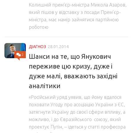
Колишній прем’єр-міністра Микола Азаров,
який пішов у відставку з посади Прем’єр-
міністра, має намір зайнятися партійною
роботою
ДІАГНОЗ
28.01.2014
2
Шанси на те, що Янукович
переживе цю кризу, дуже і
дуже малі, вважають західні
аналітики
«Російський уряд уявив, що йому вдалося
поховати Угоду про асоціацію України з ЄС,
затягнути Україну до своєї сфери впливу, а
можливо, і до Євразійського союзу, який
проектує Путін, – ідеться у статті професора