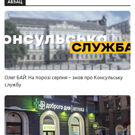
АБЗАЦ
Олег БАЙ: На порозі серпня – знов про Консульську
службу