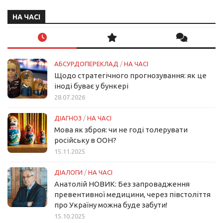
НА ЧАСІ
АБСУРДОПЕРЕКЛАД
/
НА ЧАСІ
Щодо стратегічного прогнозування: як це
іноді буває у бункері
28.07.2026
ДІАГНОЗ
/
НА ЧАСІ
Мова як зброя: чи не годі толерувати
російську в ООН?
15.11.2025
ДІАЛОГИ
/
НА ЧАСІ
Анатолій НОВИК: Без запровадження
превентивної медицини, через півстоліття
про Україну можна буде забути!
15.10.2025