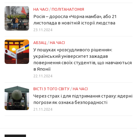
НА ЧАСІ
/
ПОЛІТАНАТОМІЯ
Росія – доросла «Чорна мамба», або 21
листопада в новітній історії людства
23.11.2024
АБЗАЦ
/
НА ЧАСІ
У пошуках «розсудливого рішення»:
український університет зажадав
повернення своїх студентів, що навчаються
в Японії
22.11.2024
ВІСТІ З ТОГО СВІТУ
/
НА ЧАСІ
Через страх і для підтримання страху: ядерні
погрози як ознака безпорадності
21.11.2024