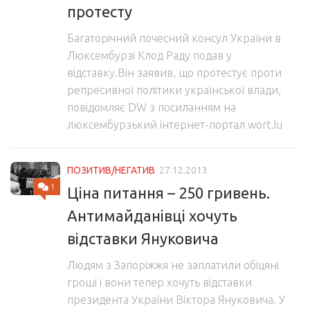
протесту
Багаторічний почесний консул України в
Люксембурзі Клод Раду подав у
відставку.Він заявив, що протестує проти
репресивної політики української влади,
повідомляє DW з посиланням на
люксембурзький інтернет-портал wort.lu
ПОЗИТИВ/НЕГАТИВ
27.12.2013
1
Ціна питання – 250 гривень.
Антимайданівці хочуть
відставки Януковича
Людям з Запоріжжя не заплатили обіцяні
гроші і вони тепер хочуть відставки
президента України Віктора Януковича. У