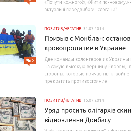
«Почути кожного!», «Жити по-новому!» 
актуальні передвиборчі слогани?
ПОЗИТИВ/НЕГАТИВ
31.07.2014
Призыв с Монблан: останов
кровопролитие в Украине
Две команды волонтеров из Украины 
0
на самую высокую вершину Европы, чт
стороны, которые причастны к войне 
прекратить противостояние
ПОЗИТИВ/НЕГАТИВ
16.07.2014
Уряд просить олігархів ски
відновлення Донбасу
У відновленні пошкодженої інфраструк