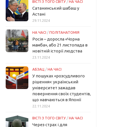
ВІСТІ З ТОГО СВІТУ
/
НА ЧАСІ
Сатанинський шабаш у
Астані
29.11.2024
НА ЧАСІ
/
ПОЛІТАНАТОМІЯ
Росія – доросла «Чорна
мамба», або 21 листопада в
новітній історії людства
23.11.2024
АБЗАЦ
/
НА ЧАСІ
У пошуках «розсудливого
рішення»: український
університет зажадав
повернення своїх студентів,
що навчаються в Японії
22.11.2024
ВІСТІ З ТОГО СВІТУ
/
НА ЧАСІ
Через страх і для