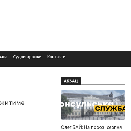
мапа
Судові хроніки
Контакти
АБЗАЦ
к житиме
Олег БАЙ: На порозі серпня