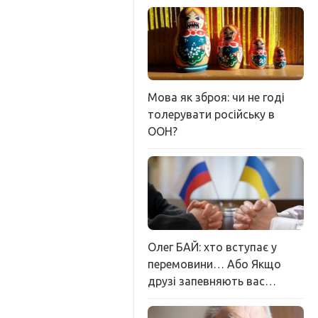
Мова як зброя: чи не годі
толерувати російську в
ООН?
Олег БАЙ: хто вступає у
перемовини… Або Якщо
друзі запевняють вас…