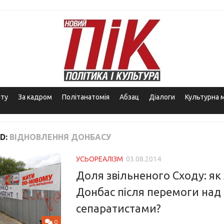
іту
За кадром
Політанатомія
Абзац
Діалоги
Культурна 
D:
ВІДНОВЛЕННЯ ДОНБАСУ
УСЬОРЕАЛІЗМ
03.08.2014
Доля звільненого Сходу: я
Донбас після перемоги над
сепаратистами?
0