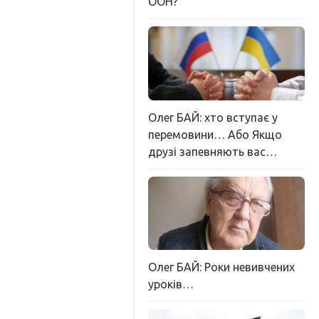
ООН?
Олег БАЙ: хто вступає у
перемовини… Або Якщо
друзі запевняють вас…
Олег БАЙ: Роки невивчених
уроків…