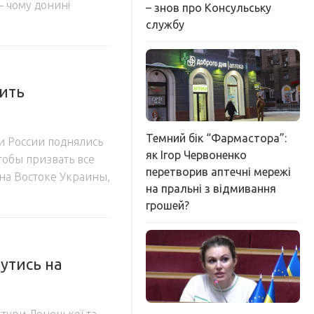
– чому донині
– знов про Консульську
службу
ить
Темний бік “Фармастора”:
и России поднялись
як Ігор Червоненко
обы призвать все
перетворив аптечні мережі
на Востоке Украины,
на пральні з відмивання
грошей?
нутись на
тури Донецької та