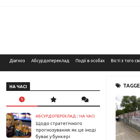
Skip
to
content
Діагноз
Абсурдопереклад
Події в особах
Вісті з того св
TAGGE
НА ЧАСІ
АБСУРДОПЕРЕКЛАД
/
НА ЧАСІ
Щодо стратегічного
прогнозування: як це іноді
буває у бункері