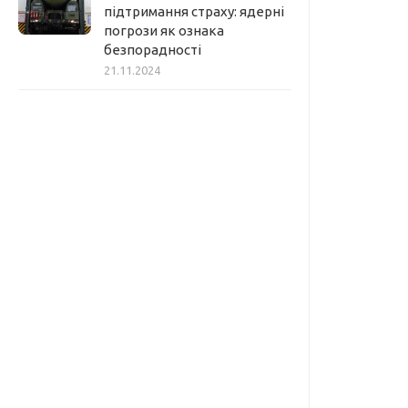
підтримання страху: ядерні
погрози як ознака
безпорадності
21.11.2024