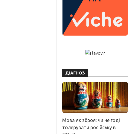
ДІАГНОЗ
Мова як зброя: чи не годі
толерувати російську в