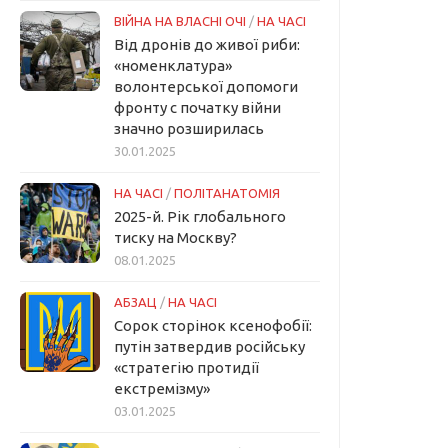
ВІЙНА НА ВЛАСНІ ОЧІ
/
НА ЧАСІ
Від дронів до живої риби:
«номенклатура»
волонтерської допомоги
фронту с початку війни
значно розширилась
30.01.2025
НА ЧАСІ
/
ПОЛІТАНАТОМІЯ
2025-й. Рік глобального
тиску на Москву?
08.01.2025
АБЗАЦ
/
НА ЧАСІ
Сорок сторінок ксенофобії:
путін затвердив російську
«стратегію протидії
екстремізму»
03.01.2025