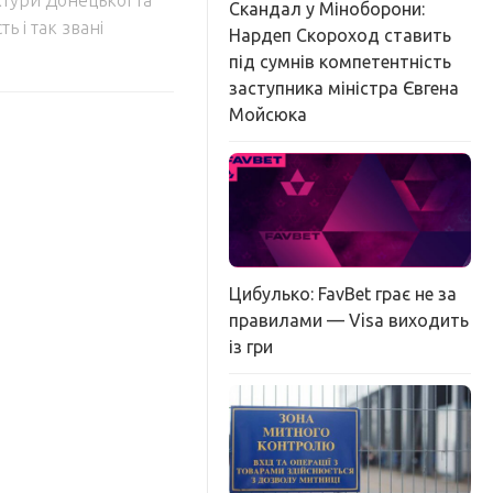
Скандал у Міноборони:
ь і так звані
Нардеп Скороход ставить
під сумнів компетентність
заступника міністра Євгена
Мойсюка
Цибулько: FavBet грає не за
правилами — Visa виходить
із гри