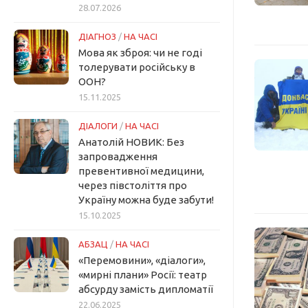
28.07.2026
ДІАГНОЗ
/
НА ЧАСІ
Мова як зброя: чи не годі
толерувати російську в
ООН?
15.11.2025
ДІАЛОГИ
/
НА ЧАСІ
Анатолій НОВИК: Без
запровадження
превентивної медицини,
через півстоліття про
Україну можна буде забути!
15.10.2025
АБЗАЦ
/
НА ЧАСІ
«Перемовини», «діалоги»,
«мирні плани» Росії: театр
абсурду замість дипломатії
22.06.2025