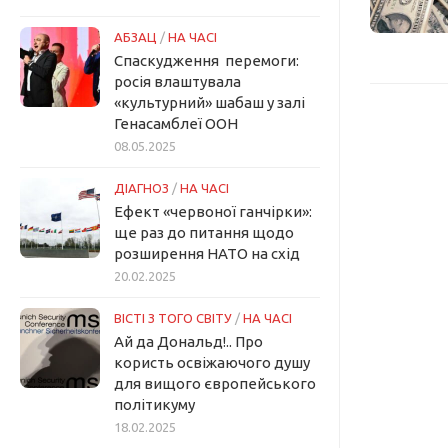
АБЗАЦ
/
НА ЧАСІ
Спаскудження перемоги:
росія влаштувала
«культурний» шабаш у залі
Генасамблеї ООН
08.05.2025
ДІАГНОЗ
/
НА ЧАСІ
Ефект «червоної ганчірки»:
ще раз до питання щодо
розширення НАТО на схід
20.02.2025
ВІСТІ З ТОГО СВІТУ
/
НА ЧАСІ
Ай да Дональд!.. Про
користь освіжаючого душу
для вищого європейського
політикуму
18.02.2025