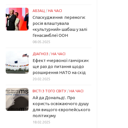
АБЗАЦ
/
НА ЧАСІ
Спаскудження перемоги:
росія влаштувала
«культурний» шабаш у залі
Генасамблеї ООН
08.05.2025
ДІАГНОЗ
/
НА ЧАСІ
Ефект «червоної ганчірки»:
ще раз до питання щодо
розширення НАТО на схід
20.02.2025
ВІСТІ З ТОГО СВІТУ
/
НА ЧАСІ
Ай да Дональд!.. Про
користь освіжаючого душу
для вищого європейського
політикуму
18.02.2025