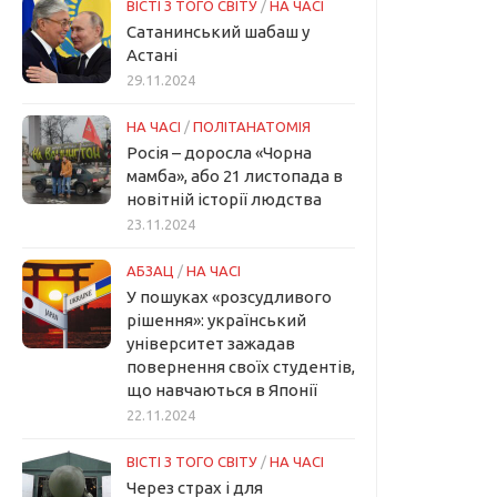
ВІСТІ З ТОГО СВІТУ
/
НА ЧАСІ
Сатанинський шабаш у
Астані
29.11.2024
НА ЧАСІ
/
ПОЛІТАНАТОМІЯ
Росія – доросла «Чорна
мамба», або 21 листопада в
новітній історії людства
23.11.2024
АБЗАЦ
/
НА ЧАСІ
У пошуках «розсудливого
рішення»: український
університет зажадав
повернення своїх студентів,
що навчаються в Японії
22.11.2024
ВІСТІ З ТОГО СВІТУ
/
НА ЧАСІ
Через страх і для