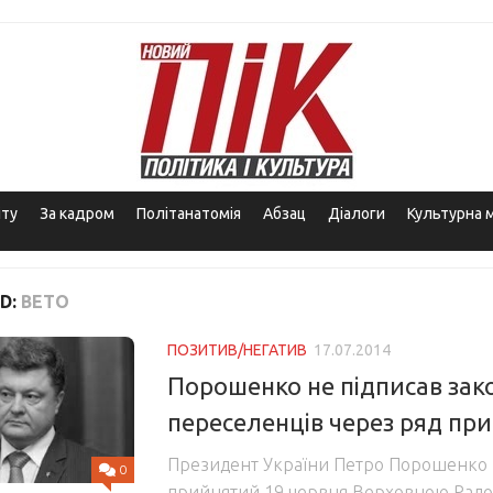
іту
За кадром
Політанатомія
Абзац
Діалоги
Культурна 
D:
ВЕТО
ПОЗИТИВ/НЕГАТИВ
17.07.2014
Порошенко не підписав зак
переселенців через ряд пр
Президент України Петро Порошенко 
0
прийнятий 19 червня Верховною Радо