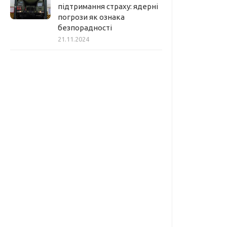
підтримання страху: ядерні
погрози як ознака
безпорадності
21.11.2024