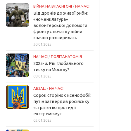
ВІЙНА НА ВЛАСНІ ОЧІ
/
НА ЧАСІ
Від дронів до живої риби:
«номенклатура»
волонтерської допомоги
фронту с початку війни
значно розширилась
30.01.2025
НА ЧАСІ
/
ПОЛІТАНАТОМІЯ
2025-й. Рік глобального
тиску на Москву?
08.01.2025
АБЗАЦ
/
НА ЧАСІ
Сорок сторінок ксенофобії:
путін затвердив російську
«стратегію протидії
екстремізму»
03.01.2025