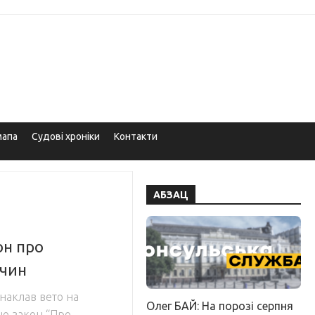
мапа
Судові хроніки
Контакти
АБЗАЦ
он про
ичин
наклав вето на
Олег БАЙ: На порозі серпня
ю закон “Про