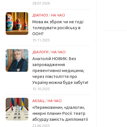
28.07.2026
ДІАГНОЗ
/
НА ЧАСІ
Мова як зброя: чи не годі
толерувати російську в
ООН?
15.11.2025
ДІАЛОГИ
/
НА ЧАСІ
Анатолій НОВИК: Без
запровадження
превентивної медицини,
через півстоліття про
Україну можна буде забути!
15.10.2025
АБЗАЦ
/
НА ЧАСІ
«Перемовини», «діалоги»,
«мирні плани» Росії: театр
абсурду замість дипломатії
22.06.2025