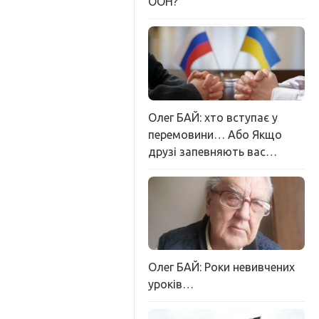
ООН?
Олег БАЙ: хто вступає у
перемовини… Або Якщо
друзі запевняють вас…
Олег БАЙ: Роки невивчених
уроків…