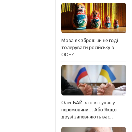
Мова як зброя: чи не годі
толерувати російську в
ООН?
Олег БАЙ: хто вступає у
перемовини… Або Якщо
друзі запевняють вас…