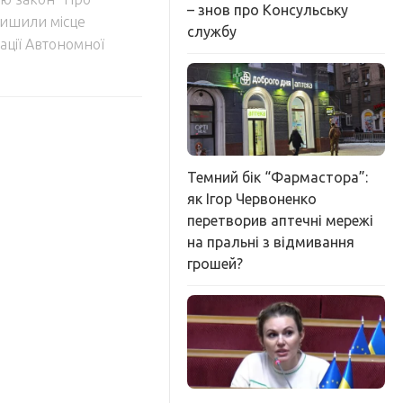
– знов про Консульську
лишили місце
службу
ації Автономної
Темний бік “Фармастора”:
як Ігор Червоненко
перетворив аптечні мережі
на пральні з відмивання
грошей?