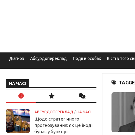
Skip
to
content
Діагноз
Абсурдопереклад
Події в особах
Вісті з того св
TAGGE
НА ЧАСІ
АБСУРДОПЕРЕКЛАД
/
НА ЧАСІ
Щодо стратегічного
прогнозування: як це іноді
буває у бункері