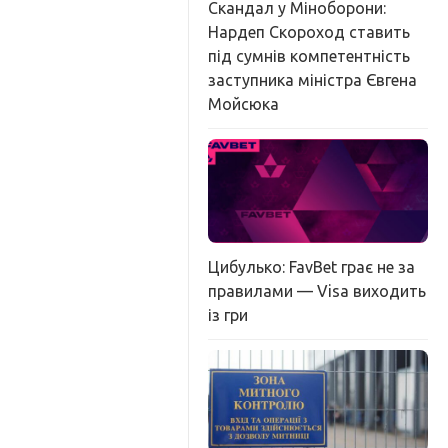
Скандал у Міноборони:
Нардеп Скороход ставить
під сумнів компетентність
заступника міністра Євгена
Мойсюка
Цибулько: FavBet грає не за
правилами — Visa виходить
із гри