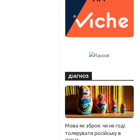
ДІАГНОЗ
Мова як зброя: чи не годі
толерувати російську в