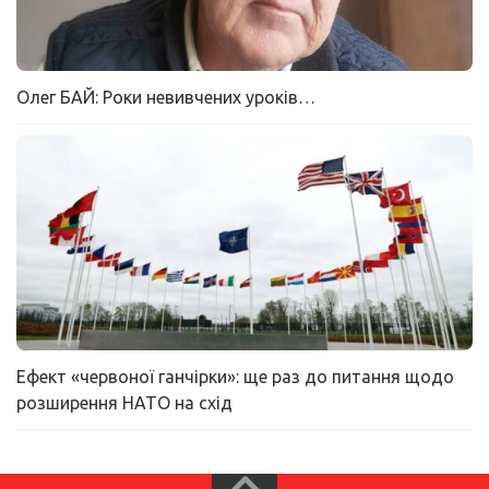
Олег БАЙ: Роки невивчених уроків…
Ефект «червоної ганчірки»: ще раз до питання щодо
розширення НАТО на схід