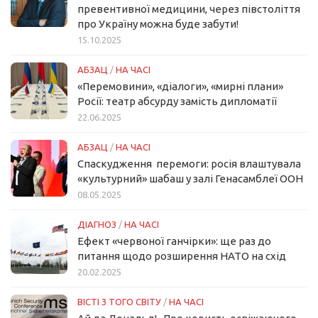
превентивної медицини, через півстоліття
про Україну можна буде забути!
15.10.2025
АБЗАЦ
/
НА ЧАСІ
«Перемовини», «діалоги», «мирні плани»
Росії: театр абсурду замість дипломатії
22.06.2025
АБЗАЦ
/
НА ЧАСІ
Спаскудження перемоги: росія влаштувала
«культурний» шабаш у залі Генасамблеї ООН
08.05.2025
ДІАГНОЗ
/
НА ЧАСІ
Ефект «червоної ганчірки»: ще раз до
питання щодо розширення НАТО на схід
20.02.2025
ВІСТІ З ТОГО СВІТУ
/
НА ЧАСІ