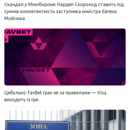
Скандал у Міноборони: Нардеп Скороход ставить під
сумнів компетентність заступника міністра Євгена
Мойсюка
Цибулько: FavBet грає не за правилами — Visa
виходить із гри