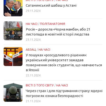
Сатанинський шабаш у Астані
29.11.2024
НА ЧАСІ
/
ПОЛІТАНАТОМІЯ
Росія – доросла «Чорна мамба», або 21
листопада в новітній історії людства
23.11.2024
АБЗАЦ
/
НА ЧАСІ
У пошуках «розсудливого рішення»:
український університет зажадав
повернення своїх студентів, що навчаються
в Японії
22.11.2024
ВІСТІ З ТОГО СВІТУ
/
НА ЧАСІ
Через страх і для підтримання страху: ядерні
погрози як ознака безпорадності
21.11.2024