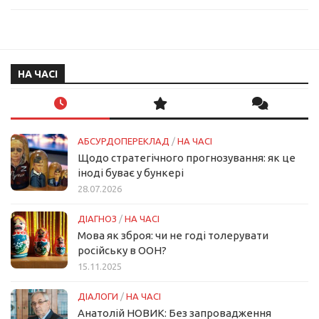
НА ЧАСІ
АБСУРДОПЕРЕКЛАД
/
НА ЧАСІ
Щодо стратегічного прогнозування: як це
іноді буває у бункері
28.07.2026
ДІАГНОЗ
/
НА ЧАСІ
Мова як зброя: чи не годі толерувати
російську в ООН?
15.11.2025
ДІАЛОГИ
/
НА ЧАСІ
Анатолій НОВИК: Без запровадження