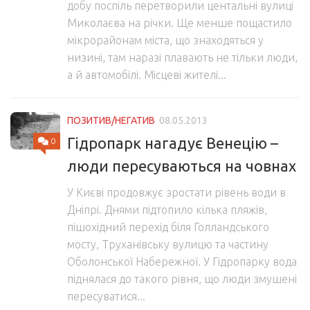
добу поспіль перетворили центальні вулиці
Миколаєва на річки. Ще менше пощастило
мікрорайонам міста, що знаходяться у
низині, там наразі плавають не тільки люди,
а й автомобілі. Місцеві жителі...
ПОЗИТИВ/НЕГАТИВ
08.05.2013
Гідропарк нагадує Венецію –
0
люди пересуваються на човнах
У Києві продовжує зростати рівень води в
Дніпрі. Днями підтопило кілька пляжів,
пішохідний перехід біля Голландського
мосту, Труханівську вулицю та частину
Оболонської Набережної. У Гідропарку вода
піднялася до такого рівня, що люди змушені
пересуватися...