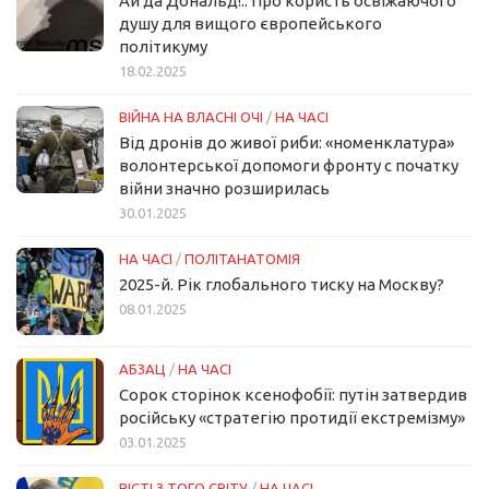
Ай да Дональд!.. Про користь освіжаючого
душу для вищого європейського
політикуму
18.02.2025
ВІЙНА НА ВЛАСНІ ОЧІ
/
НА ЧАСІ
Від дронів до живої риби: «номенклатура»
волонтерської допомоги фронту с початку
війни значно розширилась
30.01.2025
НА ЧАСІ
/
ПОЛІТАНАТОМІЯ
2025-й. Рік глобального тиску на Москву?
08.01.2025
АБЗАЦ
/
НА ЧАСІ
Сорок сторінок ксенофобії: путін затвердив
російську «стратегію протидії екстремізму»
03.01.2025
ВІСТІ З ТОГО СВІТУ
/
НА ЧАСІ