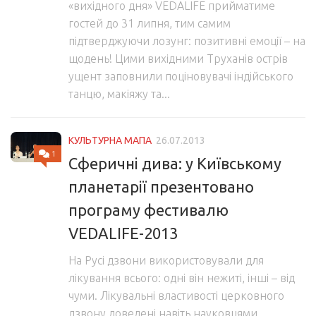
«вихідного дня» VEDALIFE прийматиме
гостей до 31 липня, тим самим
підтверджуючи лозунг: позитивні емоції – на
щодень! Цими вихідними Труханів острів
ущент заповнили поціновувачі індійського
танцю, макіяжу та...
КУЛЬТУРНА МАПА
26.07.2013
1
Сферичні дива: у Київському
планетарії презентовано
програму фестивалю
VEDALIFE-2013
На Русі дзвони використовували для
лікування всього: одні він нежиті, інші – від
чуми. Лікувальні властивості церковного
дзвону доведені навіть науковцями