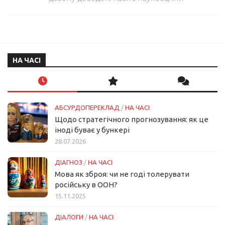
НА ЧАСІ
АБСУРДОПЕРЕКЛАД
/
НА ЧАСІ
Щодо стратегічного прогнозування: як це
іноді буває у бункері
28.07.2026
ДІАГНОЗ
/
НА ЧАСІ
Мова як зброя: чи не годі толерувати
російську в ООН?
15.11.2025
ДІАЛОГИ
/
НА ЧАСІ