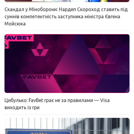
Скандал у Міноборони: Нардеп Скороход ставить під
сумнів компетентність заступника міністра Євгена
Мойсюка
Цибулько: FavBet грає не за правилами — Visa
виходить із гри