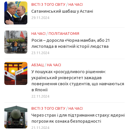
ВІСТІ З ТОГО СВІТУ
/
НА ЧАСІ
Сатанинський шабаш у Астані
29.11.2024
НА ЧАСІ
/
ПОЛІТАНАТОМІЯ
Росія – доросла «Чорна мамба», або 21
листопада в новітній історії людства
23.11.2024
АБЗАЦ
/
НА ЧАСІ
У пошуках «розсудливого рішення»:
український університет зажадав
повернення своїх студентів, що навчаються
в Японії
22.11.2024
ВІСТІ З ТОГО СВІТУ
/
НА ЧАСІ
Через страх і для підтримання страху: ядерні
погрози як ознака безпорадності
21.11.2024