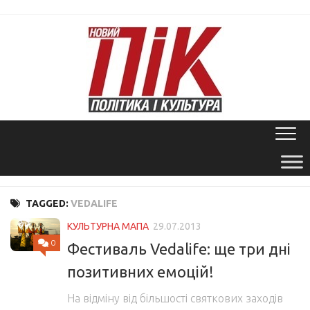
Skip
to
content
TAGGED:
VEDALIFE
КУЛЬТУРНА МАПА
29.07.2013
0
Фестиваль Vedalife: ще три дні
позитивних емоцій!
На відміну від більшості святкових заходів