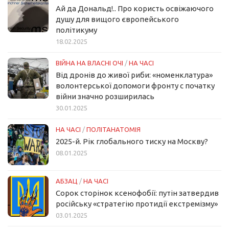
Ай да Дональд!.. Про користь освіжаючого
душу для вищого європейського
політикуму
18.02.2025
ВІЙНА НА ВЛАСНІ ОЧІ
/
НА ЧАСІ
Від дронів до живої риби: «номенклатура»
волонтерської допомоги фронту с початку
війни значно розширилась
30.01.2025
НА ЧАСІ
/
ПОЛІТАНАТОМІЯ
2025-й. Рік глобального тиску на Москву?
08.01.2025
АБЗАЦ
/
НА ЧАСІ
Сорок сторінок ксенофобії: путін затвердив
російську «стратегію протидії екстремізму»
03.01.2025