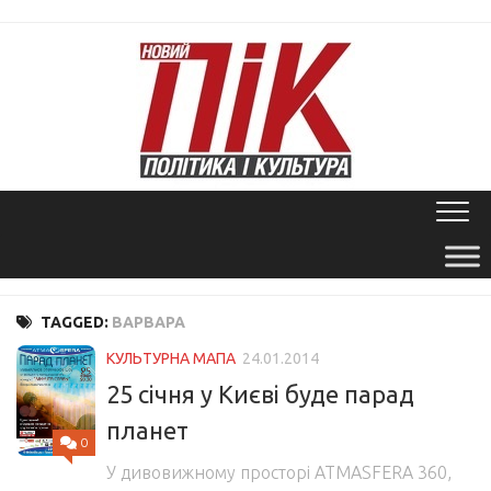
Skip
to
content
TAGGED:
ВАРВАРА
КУЛЬТУРНА МАПА
24.01.2014
25 січня у Києві буде парад
планет
0
У дивовижному просторі ATMASFERA 360,