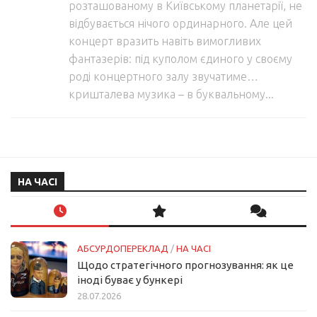
розташованому в Київському планетарії, не
відбувається нічого ординарного. Але цей
концерт вразить навіть вимогливих
фантазерів: під куполом єдиного у своєму
роді концертного залу звучатиме…
кришталева музика – в буквальному...
НА ЧАСІ
АБСУРДОПЕРЕКЛАД
/
НА ЧАСІ
Щодо стратегічного прогнозування: як це
іноді буває у бункері
28.07.2026