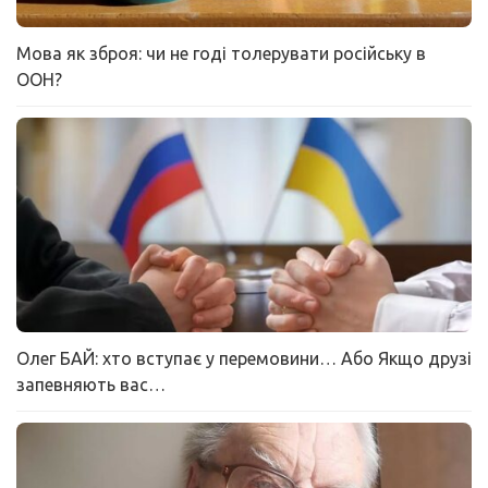
Мова як зброя: чи не годі толерувати російську в
ООН?
Олег БАЙ: хто вступає у перемовини… Або Якщо друзі
запевняють вас…