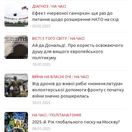
ДІАГНОЗ
/
НА ЧАСІ
Ефект «червоної ганчірки»: ще раз до
питання щодо розширення НАТО на схід
20.02.2025
ВІСТІ З ТОГО СВІТУ
/
НА ЧАСІ
Ай да Дональд!.. Про користь освіжаючого
душу для вищого європейського
політикуму
18.02.2025
ВІЙНА НА ВЛАСНІ ОЧІ
/
НА ЧАСІ
Від дронів до живої риби: «номенклатура»
волонтерської допомоги фронту с початку
війни значно розширилась
30.01.2025
НА ЧАСІ
/
ПОЛІТАНАТОМІЯ
2025-й. Рік глобального тиску на Москву?
08.01.2025