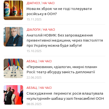
ДІАГНОЗ
/
НА ЧАСІ
Мова як зброя: чи не годі толерувати
російську в ООН?
15.11.2025
ДІАЛОГИ
/
НА ЧАСІ
Анатолій НОВИК: Без запровадження
превентивної медицини, через півстоліття
про Україну можна буде забути!
15.10.2025
АБЗАЦ
/
НА ЧАСІ
«Перемовини», «діалоги», «мирні плани»
Росії: театр абсурду замість дипломатії
22.06.2025
АБЗАЦ
/
НА ЧАСІ
Спаскудження перемоги: росія влаштувала
«культурний» шабаш у залі Генасамблеї ООН
08.05.2025