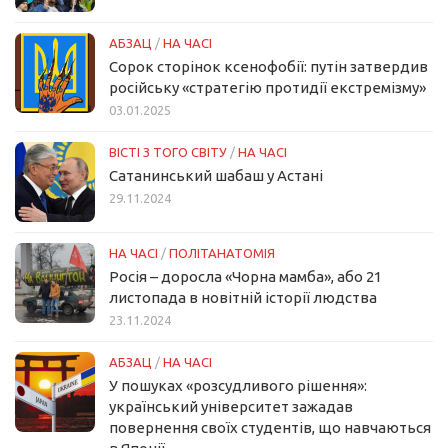
АБЗАЦ
/
НА ЧАСІ
Сорок сторінок ксенофобії: путін затвердив
російську «стратегію протидії екстремізму»
03.01.2025
ВІСТІ З ТОГО СВІТУ
/
НА ЧАСІ
Сатанинський шабаш у Астані
29.11.2024
НА ЧАСІ
/
ПОЛІТАНАТОМІЯ
Росія – доросла «Чорна мамба», або 21
листопада в новітній історії людства
23.11.2024
АБЗАЦ
/
НА ЧАСІ
У пошуках «розсудливого рішення»:
український університет зажадав
повернення своїх студентів, що навчаються