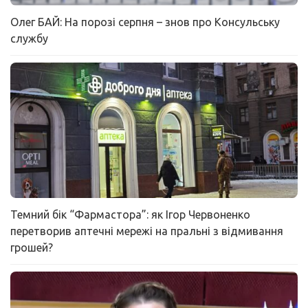
Олег БАЙ: На порозі серпня – знов про Консульську
службу
Темний бік “Фармастора”: як Ігор Червоненко
перетворив аптечні мережі на пральні з відмивання
грошей?