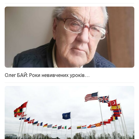
Олег БАЙ: Роки невивчених уроків…