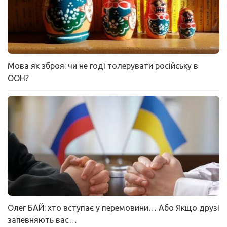
Мова як зброя: чи не годі толерувати російську в
ООН?
Олег БАЙ: хто вступає у перемовини… Або Якщо друзі
запевняють вас…